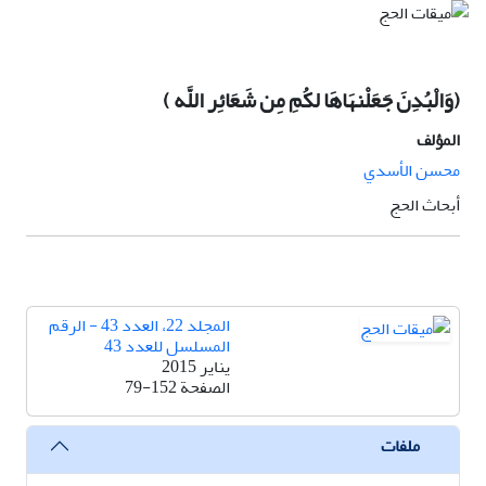
(وَالْبُدِنَ جَعَلْنهَاهَا لکُمِ مِن شَعَائِر اللَّه )
المؤلف
محسن الأسدي
أبحاث الحج
المجلد 22، العدد 43 - الرقم
المسلسل للعدد 43
يناير 2015
الصفحة
79-152
ملفات