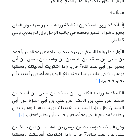
الرمي لا يجوز تقديمهما على الذبح أو النحر.
مسألتنا:
إلّا أنّه قد روى المحمّدون الثلاثة4 روايات يظهر منها جواز الحلق
بمجرد شراء الهدي وقمطه في جانب الرحل وإن لم يذبح، وهي
كما يلي:
الأولى:
ما رواها الشيخ; في تهذيبيه بإسناده عن محمّد بن أحمد
بن يحيى عن محمّد بن الحسين عن وهيب بن حفص عن أبي
بصير عن أبي عبد الله7 قال: «إذا اشتريت أضحيتك وقمطتها
(وصارت) في جانب رحلك فقد بلغ الهدي محلّه، فإن أحببت أن
تحلق فاحلق».
[1]
الثانية:
ما رواها الكلينيّ; عن محمّد بن يحيى عن أحمد بن
محمّد عن عليّ بن الحكم عن عليّ بن أبي حمزة عن أبي
الحسن7 قال: «إذا اشتريت أضحيتك ووزنت ثمنها وصارت في
رحلك فقد بلغ الهدي محلّه، فإن أحببت أن تحلق فاحلق».
[2]
وفي التهذيب: بإسناده عن موسى بن القاسم عن ابن جبلة عن
عليّ عن عبد صالح7 قال: «إذا اشتريت أضحيتك وقمطتها