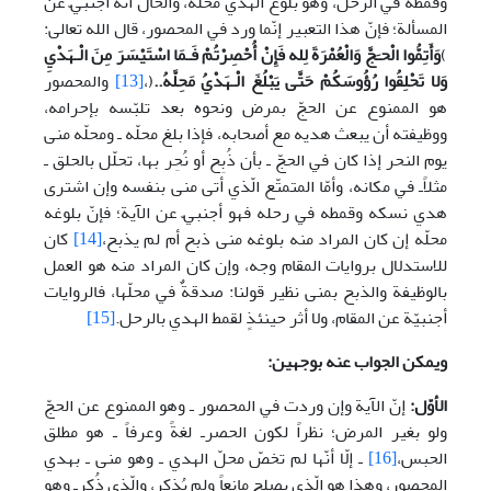
وقمطه في الرحل، وهو بلوغ الهدي محلّه، والحال أنّه أجنبيّ عن
المسألة؛ فإنّ هذا التعبير إنّما ورد في المحصور، قال الله تعالى:
)
وَأَتِمُّوا الْحـَجَّ وَالْعُمْرَةَ لِله فَإِنْ أُحْصِرْتُمْ فَـمَا اسْتَيْسَرَ مِنَ الْـهَدْيِ
وَلا تَحْلِقُوا رُؤُوسَكُمْ حَتَّى يَبْلُغَ الْـهَدْيُ مَحِلَّهُ..
(،
[13]
والمحصور
هو الممنوع عن الحجّ بمرض ونحوه بعد تلبّسه بإحرامه،
ووظيفته أن يبعث هديه مع أصحابه، فإذا بلغ محلّه ـ ومحلّه منى
يوم النحر إذا كان في الحجّ ـ بأن ذُبِح أو نُحِر بها، تحلّل بالحلق ـ
مثلاًـ في مكانه، وأمّا المتمتّع الّذي أتى منى بنفسه وإن اشترى
هدي نسكه وقمطه في رحله فهو أجنبيّ عن الآية؛ فإنّ بلوغه
محلّه إن كان المراد منه بلوغه منى ذبح أم لم يذبح،
[14]
كان
للاستدلال بروايات المقام وجه، وإن كان المراد منه هو العمل
بالوظيفة والذبح بمنى نظير قولنا: صدقةٌ في محلّها، فالروايات
أجنبيّة عن المقام، ولا أثر حينئذٍ لقمط الهدي بالرحل.
[15]
ويمكن الجواب عنه بوجهين:
الأوّل:
إنّ الآية وإن وردت في المحصور ـ وهو الممنوع عن الحجّ
ولو بغير المرض؛ نظراً لكون الحصرـ لغةً وعرفاً ـ هو مطلق
الحبس،
[16]
ـ إلّا أنّها لم تخصّ محلّ الهدي ـ وهو منى ـ بهدي
المحصور، وهذا هو الّذي يصلح مانعاً ولم يُذكر، والّذي ذُكرـ وهو