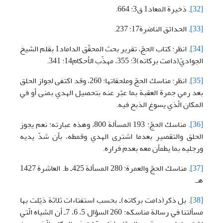
[32]
. ذخيرة المعاد1 ق3: 664.
[33]
. الحدائق الناضرة17: 237.
[34]
. انظر: كتاب الحجّ، تقرير بحث المحقّق الداماد1 بقلم الشيخ
الجواديّ(دامت برکاته)3: 355، مهذّب الأحكام14: 341.
[35]
. انظر: مناسك الحجّ وملحقاتها: 260، وقد اكتفى لجواز الحلق
بعد رمي جمرة العقبة بما عبّر عنه بتحصيل الهدي بمنى أو في
المكان الّذي يسوغ الذبح فيه.
[36]
. مناسك الحجّ: 193 المسألة 800، وهذه عبارته: نعم يجوز
الحلق والتقصير بعدما اشترى الهدي وقمطه، بأن شدّ يديه
ورجليه بما يطمأن معه بعدم فراره.
[37]
. مناسك الحجّ والعمرة: 280 المسألة 425ـ ط. العاشرة 1427
هـ.
[38]
. بل ذكر(دامت برکاته)ـ بحسب استفتاءات ثلاثة ذيّلت بها
مسألتنا في رسالة مناسكه: 260 السؤال 5، 6، 7ـ أن الشياه الّتي