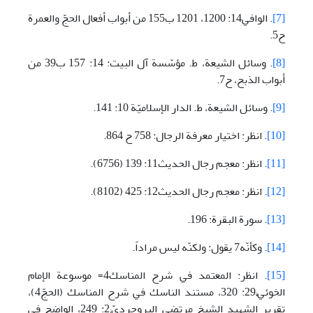
[7]
. الوافي14: 1200، 1201 ب155 من أبواب أفعال الحجّ والعمرة
ح5.
[8]
. وسائل الشيعة، ط. مؤسّسة آل البيت: 14: 157 ب39 من
أبواب الذبح، ح7.
[9]
. وسائل الشيعة، ط. الدار الإسلاميّة 10: 141.
[10]
. انظر: اختيار معرفة الرجال: 758 ح 864.
[11]
. انظر: معجم رجال الحديث11: 139 (6756).
[12]
. انظر: معجم رجال الحديث12: 425 (8102).
[13]
. سورة البقرة: 196.
[14]
. وكأنّه7 يقول: ولكنّه ليس مراداً.
[15]
. انظر: المعتمد في شرح المناسك4= موسوعة الإمام
الخوئيّ;29: 320، مستند الناسك في شرح المناسك (الحجّ4)،
تقرير الشهيد الشيخ مرتضى البروجرديّ;2: 249، الواضح في