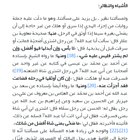
الأشباه والنظائر:
ولمسألتنا نظير ـ بل يزيد على مسألتناـ وهو ما دلّت عليه جملة
روايات من إجزاء الهدي إذا سرق أو هلك من غير حاجة إلى أن
يضحّى بغيره سيما إذا أُوثق في الرحل،
منها:
صحيحة معاوية بن
عمّار قال: سألت أبا عبد الله7 عن رجل اشترى أضحيّة فماتت أو
سرقت قبل أن يذبحها، قال: «
لا بأس، وإن أبدلها فهو أفضل، وإن
لم يشتر فليس عليه شيء
».
[18]
ومنها:
ما رواه الشيخ بإسناده
عن أحمد بن محمّد بن عيسى في كتابه عن غير واحد من
أصحابنا عن أبي عبد الله7 في رجل اشترى شاة (لمتعته،
[19]
)
فسـرقت منه أو هلكت، فقال: «
إن كان أوثقها في رحله فضاعت
فقد أجزأت عنه
».
[20]
ومنها:
ما رواه أيضاً بإسناده عن سعد بن
عبد الله عن أحمد بن محمّد عن العبّاس بن معروف عن عليّ بن
مهزيار عن الحسين بن سعيد وعن إبراهيم بن عبد الله عن
رجل يقال له: الحسن عن رجل سمّاه قال: اشترى لي أبي شاة
بمنى فسـرقت، فقال لي أبي: ائت أبا عبد الله7 فسله عن ذلك،
فأتيته فأخبرته، فقال لي: «
ما ضحّى بمنى شاة أفضل من شاتك
».
[21]
،
[22]
والوجه في زيادة هذه المسألة على مسألتنا أنّه لا
حاجة إلى إقامة هديٍ بدلَ الهالك أو المسروق ليُذبح، فنُزّل