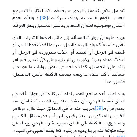
ثمّ هل يكفي تحصيل الهدي عن قمطه ـ كما اختار ذلك مرجع
العصـر الإمام السيستانيّ(دامت برکاته)،
[38]
ـ؟ ولعلّه لعدم
احتمال موضوعيّة لعنوان القمط يزيد على التحصيل بنظر العرف.
ويرد عليه أنّ روايات المسألة إلى جانب أخذها الشـراء ـ الّذي
يغني عنه تملّكه ولو بالهبة والبذل ـ بين ما أخذت قمط الهدي أو
قمطه في الرحل أو البيت، أو أخذت صيرورته في الرحل، أو
أخذت قمطه بحيث يكون في الرحل، وعلى كلّ تقدير فهو أمر
زائد على التحصيل، كما قد أخذ في بعض روايات ما هو نظير
مسألتنا ـ كما تقدّم ـ، ومعه يصعب الاكتفاء بأصل التحصيل،
فتأمّل، هذا.
وقد اعتبر أحد مراجع العصـر(دامت برکاته) في جواز الأخذ في
الحلق تقميط الهدي بأن تشدّ يداه ورجلاه بحيث يُطمأن معه
بعدم فراره،
[39]
وقريب منه ما في الحدائق حيث قال;: «وظاهر
الخبرين المذكورين ـ يعني خبري ابن أبي حمزة بنقل الكلينيّ
والصدوق< ـ الاكتفاء في الحلق بمجرد شراء الهدي وربطه في
بيته متوثّقاً منه بربط يديه ورجليه، كما يقمّط الصبيّ في المهد»،