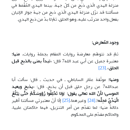
منزلة الهدي الّذي ذبح من كلّ جهة، بينما الهدي المُقْمَط في
مسألتنا قد نزّل منزلة الهدي الّذي ذبح من جهة جواز الإتيان
بفعل واحد مترتّب عليه، وهو الحلق، ثمّ لا بدّ من ذبح الهدي.
وجود المُعارض:
ثمّ قد تتوهّم معارضة روايات المقام بجملة روايات،
منها:
معتبرة جميل عن أبي عبد الله7 قال: «
تبدأ بمنى بالذبح قبل
الحلق
».
[23]
ومنها:
موثّقة عمّار الساباطيّ ـ في حديث ـ قال: سألت أبا
عبدالله7 عن رجلٍ حلق قبل أن يذبح، قال: «
يذبح ويعيد
الموسى؛ لأنّ الله تعالى يقول:
)
وَلا تَحْلِقُوا رُؤوسَكُمْ حَتَّى يَبْلُغَ
الْهَدْيُ مَحِلَّه
(.
[24]
وغيرهما،
[25]
إلّا أنّ معتبرتَي مسألتنا أظهر
دلالةً منها؛ لما تقدّم من أمر التنزيل، فهما حاكمتان عليها،
والحاكم مقدّم على المحكوم.