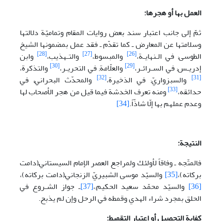
العمل بها أو هجرها:
ثمّ إلى جانب اعتبار سند بعض روايات المقام وتماميّة دلالتها
وسلامتها عن المعارض ـ كما تقدّم ـ فقد عمل بمضمونها الشيخ
[28]
[27]
[26]
الطوسی; في الـنهايـة،
والمبسوط،
والتـهذيب،
وابن
[30]
[29]
إدريـس; في السـرائـر،
والعلّامة; في التحريـر،
والتذكرة،
[32]
[31]
والسبزواريّ; في الذخيرة،
والمحدّث البحرانيّ; في
[33]
حدائقه،
ومنه تعرف الخدشة فيما قيل من هجر الأصحاب لها
وعدم عملهم بها إلّا شاذّاً.
[34]
النتيجة:
فالمتّجه ـ وفاقاً لأولئك ولمراجع العصر الإمام السيستانيّ(دامت
برکاته)،
[35]
والسيّد موسى الشبيريّ الزنجانيّ(دامت برکاته)،
[36]
والسيّد محمّد سعيد الحكيم;،
[37]
ـ جواز الشـروع في
الحلق بمجرد شراء الهدي وقمطه في الرحل وإن لم يذبح.
كفاية التحصيل أو اعتبار التقميط: