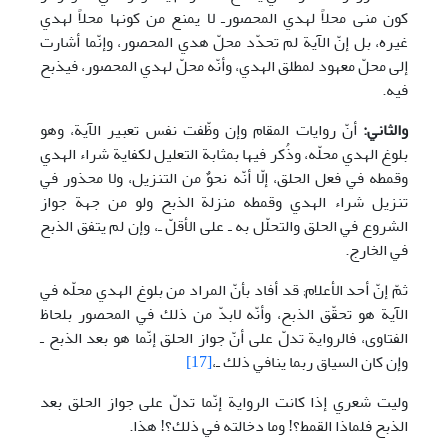
كون منى محلاً لهدي المحصورـ لا يمنع من كونها محلاً لهدي
غيره، بل إنّ الآية لم تحدّد محلّ هدي المحصور، وإنّما أشارت
إلى محلّ معهود لمطلق الهدي، وأنّه محلّ لهدي المحصور، فيذبح
فيه.
والثاني:
أنّ روايات المقام وإن وظّفت نفس تعبير الآية، وهو
بلوغ الهدي محلّه، وذُكر فيها بمثابة التعليل لكفاية شراء الهدي
وقمطه في فعل الحلق، إلّا أنّه نحوٌ من التنزيل، ولا محذور في
تنزيل شراء الهدي وقمطه منزلة الذبح ولو من جهة جواز
الشروع في الحلق والتحلّل به ـ على الأقلّ ـ، وإن لم يتفق الذبح
في الخارج.
ثمّ إنّ أحد الأعلام; قد أفاد بأنّ المراد من بلوغ الهدي محلّه في
الآية هو تحقّق الذبح، وأنّه لابدّ من ذلك في المحصور بلحاظ
الفتاوى، فالرواية تدلّ على أنّ جواز الحلق إنّما هو بعد الذبح ـ
وإن كان السياق ربما ينافي ذلك ـ،
[17]
وليت شعري إذا كانت الرواية إنّما تدلّ على جواز الحلق بعد
الذبح فلماذا القمط؟! وما دخالته في ذلك؟! هذا.