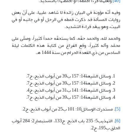
[40]
ولعلّهما قرءا (قمطه) أو (قمطتها) بالتشديد.
وفيه أنّه مؤونة في البيان زائدة لا شاهد عليها، على أنّ بعض
روايات المسألة قد ذكرت قمطه في الرحل أو في جانبه أو في
البيت، وهو يبعّد قراءة التشديد.
والحمد لله، والحمد حقّه، كما يستحقّه حمداً كثيراً، وصلّى على
محمّد وآله كثيراً، وقع الفراغ من كتابة هذه الكلمات ليلة
السادس من ذي القعدة الحرام من سنة 1444 هـ.
وسائل الشيعة14: 157 ب39 من أبواب الذبح، ح7.
وسائل الشيعة14: 157 ب39 من أبواب الذبح، ح7.
وسائل الشيعة14: 141 ب31 من أبواب الذبح، ح4.
وسائل الشيعة14: 157 ب39 من أبواب الذبح، ح7.
[5]
. مستدرك الوسائل10: 101 ب25 من أبواب الذبح، ح2.
[6]
. التهذيب5: 235 باب الذبح ح133، الاستبصار2: 284 أبواب
الحلق ب195، ح2.