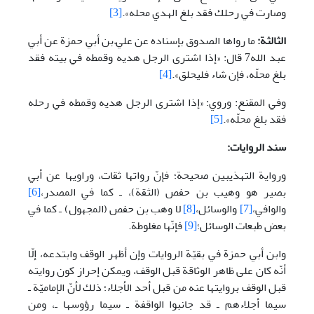
وصارت في رحلك فقد بلغ الهدي محله».
[3]
الثالثة:
ما رواها الصدوق بإسناده عن عليّ بن أبي حمزة عن أبي
عبد الله7 قال: «إذا اشترى الرجل هديه وقمطه في بيته فقد
بلغ محلّه، فإن شاء فليحلق».
[4]
وفي المقنع: وروي: «إذا اشترى الرجل هديه وقمطه في رحله
فقد بلغ محلّه».
[5]
سند الروايات:
ورواية التهذيبين صحيحة؛ فإنّ رواتها ثقات، وراويها عن أبي
بصير هو وهيب بن حفص (الثقة)، ـ كما في المصدر،
[6]
والوافي،
[7]
والوسائل،
[8]
لا وهب بن حفص (المجهول) ـ كما في
بعض طبعات الوسائل؛
[9]
فإنّها مغلوطة.
وابن أبي حمزة في بقيّة الروايات وإن أظهر الوقف وابتدعه، إلّا
أنّه كان على ظاهر الوثاقة قبل الوقف، ويمكن إحراز كون روايته
قبل الوقف بروايتها عنه من قبل أحد الأجلاء؛ ذلك لأنّ الإماميّة ـ
سيما أجلاءهم ـ قد جانبوا الواقفة ـ سيما رؤوسها ـ، ومن