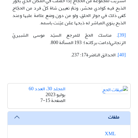
اشتريت لمجموعة من الحجّاج إذا حصّلت في المكان الّذي يجوز
الذبح فيه كوادي محسّر، وتمّ تعيين شاة كلّ فرد من الحجّاج
كفى ذلك في جواز الحلق، ولو من دون وضع علامة عليها وعند
الذبح ينوي المباشر له ذبحها عمّن عيّنت باسمه.
[39]
. مناسك الحجّ للمرجع السيّد موسى الشبيريّ
الزنجانيّ(دامت برکاته): 193 المسألة 800.
[40]
. الحدائق الناضرة17: 237.
المجلد 30، العدد 60
يوليو 2023
الصفحة
7-15
ملفات
XML