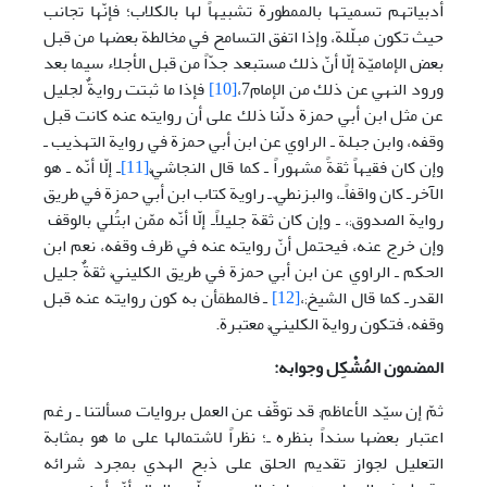
أدبياتهم تسميتها بالممطورة تشبيهاً لها بالكلاب؛ فإنّها تجانب
حيث تكون مبلّلة، وإذا اتفق التسامح في مخالطة بعضها من قبل
بعض الإماميّة إلّا أنّ ذلك مستبعد جدّاً من قبل الأجلاء سيما بعد
ورود النهي عن ذلك من الإمام7،
[10]
فإذا ما ثبتت روايةٌ لجليل
عن مثل ابن أبي حمزة دلّنا ذلك على أن روايته عنه كانت قبل
وقفه، وابن جبلة ـ الراوي عن ابن أبي حمزة في رواية التهذيب ـ
وإن كان فقيهاً ثقةً مشهوراً ـ كما قال النجاشيّ;
[11]
ـ إلّا أنّه ـ هو
الآخرـ كان واقفاًـ، والبزنطيّ ـ راوية كتاب ابن أبي حمزة في طريق
رواية الصدوق;، ـ وإن كان ثقة جليلاًـ إلّا أنّه ممّن ابتُلي بالوقف
وإن خرج عنه، فيحتمل أنّ روايته عنه في ظرف وقفه، نعم ابن
الحكم ـ الراوي عن ابن أبي حمزة في طريق الكلينيّ; ثقةٌ جليل
القدرـ كما قال الشيخ;،
[12]
ـ فالمطمَأن به كون روايته عنه قبل
وقفه، فتكون رواية الكلينيّ; معتبرة.
المضمون المُشْكِل وجوابه:
ثمّ إن سيّد الأعاظم; قد توقّف عن العمل بروايات مسألتنا ـ رغم
اعتبار بعضها سنداً بنظره ـ؛ نظراً لاشتمالها على ما هو بمثابة
التعليل لجواز تقديم الحلق على ذبح الهدي بمجرد شرائه