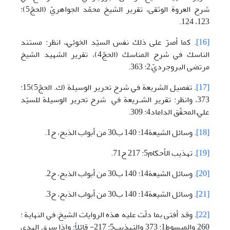
شرح العروة الوثقى، تقرير الشيخ محمّد الجواهريّ (الحجّ5):
123، 124.
[16]
. كما أصرّ على ذلك نفس السيّد الخوئيّ;، انظر: مستند
الناسك في شرح المناسك (الحجّ4)، تقرير الشهيد الشيخ
مرتضى البروجرديّ;2: 363.
[17]
. تفصيل الشريعة في شرح تحرير الوسيلة (ك. الحجّ5)15:
373، وانظر: تقرير الشـريعة في شرح تحرير الوسيلة للسيّد
عليّ المحقّق الداماد4: 309.
[18]
. وسائل الشيعة14: 140 ب30 من أبواب الذبح، ح1.
[19]
. تهذيب الأحكام5: 217 ح71.
[20]
. وسائل الشيعة14: 140 ب30 من أبواب الذبح، ح2.
[21]
. وسائل الشيعة14: 140 ب30 من أبواب الذبح، ح3.
[22]
. وقد أفتى بما دلّت عليه هذه الروايات الشيخ; في النهاية :
260 والمبسوط1: 373 والتهذيب5: 217- قائلاً: وإذا سرق الهدي