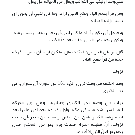
عليَّ وقد أوليتها في النوائب ويقال من الخيانة غلَّ يغلَّ.
ومن قرأ بضم الياء وفتح الغين أراد: وما كان لنبيّ أن يخون أي
ينسب إليه الخيانة.
ويحتمل أن يكون أراد ما كان لنبيّ أن يخان بمعنى يسرق منه.
ويكون تخصيص النبيّ بذلك تعظيماً للذنب.
قال أبوعلي الفارسي: لا يكاد يقال: ما كان لزيد أن يضرب، فهذه
حجّة من قرأ بفتح الياء.
نزولها :
وقد اختلف في وقت نزول الآية 161 من سورة آل عمران: في
بدر الكبرى:
نزلت في وقعة بدر الكبرى وغنائهما، وهي أول معركة
للمسلمين ضدَّ مشركي مكة، وأول غنيمة يحصلون عليها بعد
انتصارهم الكبير، فعن ابن عباس، وسعيد بن جبير في سبب
نزولها: أنَّ قطيفة حمراء فقدت يوم بدر من المغنم، فقال
بعضهم: لعلَّ النبيَّ9 أخذها...