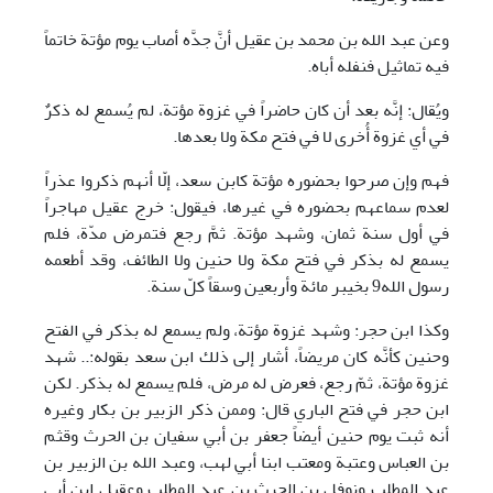
وعن عبد الله بن محمد بن عقيل أنَّ جدَّه أصاب يوم مؤتة خاتماً
فيه تماثيل فنفله أباه.
ويُقال: إنَّه بعد أن كان حاضراً في غزوة مؤتة، لم يُسمع له ذكرٌ
في أي غزوة أُخرى لا في فتح مكة ولا بعدها.
فهم وإن صرحوا بحضوره مؤتة كابن سعد، إلّا أنهم ذكروا عذراً
لعدم سماعهم بحضوره في غيرها، فيقول: خرج عقيل مهاجراً
في أول سنة ثمان، وشهد مؤتة. ثمَّ رجع فتمرض مدّة، فلم
يسمع له بذكر في فتح مكة ولا حنين ولا الطائف، وقد أطعمه
رسول الله9 بخيبر مائة وأربعين وسقاً كلّ سنة.
وكذا ابن حجر: وشهد غزوة مؤتة، ولم يسمع له بذكر في الفتح
وحنين كأنَّه كان مريضاً، أشار إلى ذلك ابن سعد بقوله:.. شهد
غزوة مؤتة، ثمّ رجع، فعرض له مرض، فلم يسمع له بذكر. لكن
ابن حجر في فتح الباري قال: وممن ذكر الزبير بن بكار وغيره
أنه ثبت يوم حنين أيضاً جعفر بن أبي سفيان بن الحرث وقثم
بن العباس وعتبة ومعتب ابنا أبي لهب، وعبد الله بن الزبير بن
عبد المطلب ونوفل بن الحرث بن عبد المطلب وعقيل ابن أبي