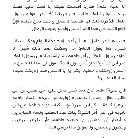
إلّا الحياء منه»! فقال: أقسمت عليك إلّا قمت معي، فقمنا
نريد رسول الله9، فلقينا في طريقنا أمَّ أيمن مولاة رسول
الله9، فذكرنا ذلك لها، فقالت: لا تفعل و دعنا نحن نكلمه فإنَّ
كلام النساء في هذا الأمر أحسن وأوقع بقلوب الرجال ...
حدث هذا من عقيل، بعد أن أعدَّ الإمام عدّة الزواج ومكث ينتظر
شهراً، كما يقول الإمام: «... ومكثتُ بعد ذلك شهراً، لا
أعاود رسول الله9 في أمر فاطمة بشئ استحياءً من رسول الله9،
غير أني كنتُ إذا خلوتُ برسول الله9، يقول لي: «يا أبا الحسن ما
أحسن زوجتك وأجملها، أبشر يا أبا الحسن فقد زوجتك سيدة
نساء العالمين»!
قال عليٌّ7: «فلما كان بعد شهر دخل عليَّ أخي عقيل بن أبي
طالب، فقال: ومروراً بحضوره زواجه من سيدة النساء فاطمة
الزهراء3، فقد ذكر ابن شهرآشوب: كتاب مولد فاطمة، عن ابن
بابويه في خبر: أمر النبيُّ9 بنات عبد المطلب ونساء المهاجرين
والأنصار أن يمضين في صحبة فاطمة، وأن يفرحن يرجزن
ويكبرن ويحمدن، ولا يقولن ما لا يرضی الله.