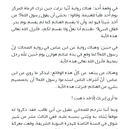
في وقعة أُحد: هناك رواية أنَّها نزلت حين ترك الرماة المركز
يوم أُحد طلباً للغنيمة، وقالوا : نخشى أن يقول رسول الله9: مَن
أخذ شيئاً فهو له، وأن لا يقسم الغنائم كما لم يقسم يوم بدر.
فقال النبيُّ9: «ظننتم أنا نَغلُّ ولا نقسم لكم». فأنزل الله تعالى
هذه الآية.
في حنين: وهناك رواية عن ابن عباس في رواية الضحاك: إنَّ
رسول الله9 لما وقع في يده غنائم هوازن يوم حُنين غلَّه رجل
بمخيط، فأنزل الله تعالى هذه الآية.
وهناك من يبتعد عن كلِّ هذه الوقائع؛ ليذكر ما روي عن ابن
عباس: أنَّ أشراف الناس استدعوا رسول الله9 أن يخصصهم
بشيءٍ من الغنائم؛ فنزلت هذه الآية...
ما أرى إبرتكِ إلّا قد ذهبت !
وبما أننا نترجم للصحابي عقيل بن أبي طالب، فقد ذكروا له
موقفاً يُشاد به ويُثنى بسببه عليه، ففي الثالث عشر من شهر
شوال في السنة الثامنة للهجرة النبوية الشريفة، وقعت معركة