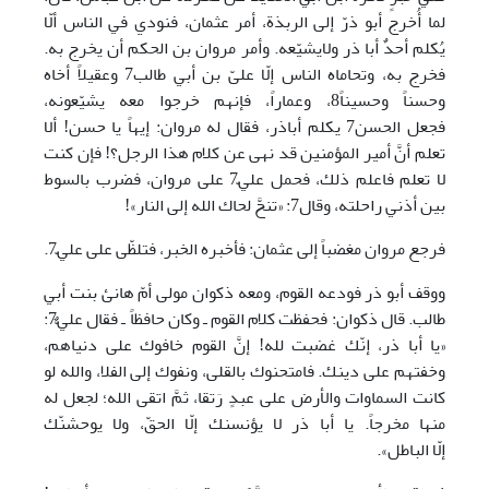
لما أُخرج أبو ذرّ إلى الربذة، أمر عثمان، فنودي في الناس ألّا
يُكلم أحدٌ أبا ذر ولايشيّعه. وأمر مروان بن الحكم أن يخرج به.
فخرج به، وتحاماه الناس إلّا علىّ بن أبي طالب7 وعقيلاً أخاه
وحسناً وحسيناً8، وعماراً، فإنهم خرجوا معه يشيّعونه،
فجعل الحسن7 يكلم أباذر، فقال له مروان: إيهاً يا حسن! ألا
تعلم أنَّ أمير المؤمنين قد نهى عن كلام هذا الرجل؟! فإن كنت
لا تعلم فاعلم ذلك، فحمل عليّ7 على مروان، فضرب بالسوط
بين أذني راحلته، وقال7: «تنحَّ لحاك الله إلى النار»!
فرجع مروان مغضباً إلى عثمان: فأخبره الخبر، فتلظّى على عليّ7.
ووقف أبو ذر فودعه القوم، ومعه ذكوان مولى أمّ هانئ بنت أبي
طالب. قال ذكوان: فحفظت كلام القوم ـ وكان حافظاً ـ فقال عليٌّ7:
«يا أبا ذر، إنّك غضبت لله! إنَّ القوم خافوك على دنياهم،
وخفتهم على دينك. فامتحنوك بالقلى، ونفوك إلى الفلا، والله لو
كانت السماوات والأرض على عبدٍ رَتقا، ثمَّ اتقى الله؛ لجعل له
منها مخرجاً. يا أبا ذر لا يؤنسنك إلّا الحقّ، ولا يوحشنّك
إلّا الباطل».