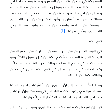
المشاركة في حنين: «قثم بن العباس، وعتبة ومعتب ابنا أبي
لهب، وعبد الله بن الزبير، ونوفل بن الحارث بن عبد المطلب،
وعقيل بن أبي طالب، وشيبة بن عثمان الحجبي، وأبو دجانة ـ
سماك بن خرشة الأنصاري ـ وأبو طلحة ـ زيد بن سهل الأنصاري
ـ وسعد بن عبادة، وأسيد بن حضير، وأبو بشر المازني
الأنصاري». ويأتي غيرها...
[1]
فتح مكة :
في اليوم العشرين من شهر رمضان المبارك من العام الثامن
للهجرة النبوية الشريفة تمَّ فتح مكة من قبل رسول الله9، وهو
حدث كبير في تاريخ الرسالات وبالذات رسالة نبيّنا محمد9...
وقد اختلف في حضور عقيل في فتح مكة وحتى في حنين
والطائف كما ذكرنا أعلاه.
وهنا لا بدَّ أن نشير إلى أنَّ ما روي من أنَّ أمَّ هانئ أجارت أخاها
عقيلاً يوم الفتح، وهو ما ذكره الطبراني في معجمه: «وإنَّ أمَّ هانئ
بنت أبي طالب أجارت أخاها عقيلاً، فأجاز النبيُّ9 جوارها».
فهو إن لم نقل فيه اشتباه بسبب الراوي، وهو أبو مرّة مولى