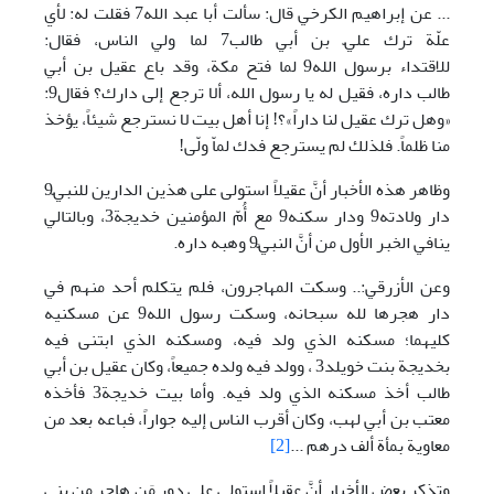
... عن إبراهيم الكرخي قال: سألت أبا عبد الله7 فقلت له: لأي
علّة ترك عليّ بن أبي طالب7 لما ولي الناس، فقال:
للاقتداء برسول الله9 لما فتح مكة، وقد باع عقيل بن أبي
طالب داره، فقيل له يا رسول الله، ألا ترجع إلى دارك؟ فقال9:
«وهل ترك عقيل لنا داراً»؟! إنا أهل بيت لا نسترجع شيئاً، يؤخذ
منا ظلماً. فلذلك لم يسترجع فدك لماّ ولّى!
وظاهر هذه الأخبار أنَّ عقيلاً استولى على هذين الدارين للنبيّ9
دار ولادته9 ودار سكنه9 مع أُمّ المؤمنين خديجة3، وبالتالي
ينافي الخبر الأول من أنَّ النبيَّ9 وهبه داره.
وعن الأزرقي:.. وسكت المهاجرون، فلم يتكلم أحد منهم في
دار هجرها لله سبحانه، وسكت رسول الله9 عن مسكنيه
كليهما؛ مسكنه الذي ولد فيه، ومسكنه الذي ابتنى فيه
بخديجة بنت خويلد3 ، وولد فيه ولده جميعاً، وكان عقيل بن أبي
طالب أخذ مسكنه الذي ولد فيه. وأما بيت خديجة3 فأخذه
معتب بن أبي لهب، وكان أقرب الناس إليه جواراً، فباعه بعد من
معاوية بمأة ألف درهم ...
[2]
وتذكر بعض الأخبار أنَّ عقيلاً استولى على دور مَن هاجر من بني