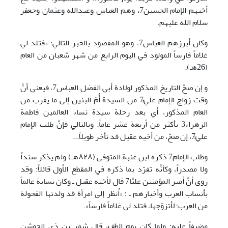
أخيهم الإمام الحسين7، وهم العباس وعبدالله وعثمان وجعفر
سلام الله عليهم.
وكان أبرزهم العباس7، وهو المقصود بالخبر التالي: «فتلد لي
غلاماً فارساً المولود في اليوم الرابع من شهر شعبان من العام
(26هـ).
و إن صحَّ التاريخ المذكور لولادة أبي الفضل العباس7، فيعني أنَّ
وقت زواج الإمام عليٍّ7 من السيدة أُمّ البنين إلى ما يقرب من
العام المذكور، أي بعد رحلة سيدة نساء العالمين فاطمة
الزهراء3 بأكثر من أربعة عشر عاماً. وبالتالي فإنَّ طلب الإمام
عليٍّ7، إن صحَّ، من أخيه عقيل قد تأخر طويلاً...
وطلب الإمام7 ذكره ابن عنبة المتوفى (٨٢٨هـ) ولم يذكر سنداً
ولا مصدراً، وكأنَّه تفرّد بما ذكره في المقطع الأول قائلاً: وقد
روى أنَّ أمير المؤمنين عليًّا7 قال لأخيه عقيل ـ وكان نسابة عالماً
بأنساب العرب وأخبارهم ـ : «اُنظر إلى امرأة قد ولدتها الفحولة
من العرب؛ لأتزوّجها، فتلد لي غلاماً فارساً».
مضيفاً عليه: ولما كان يوم الطف، قال شمر بن ذي الجوشن