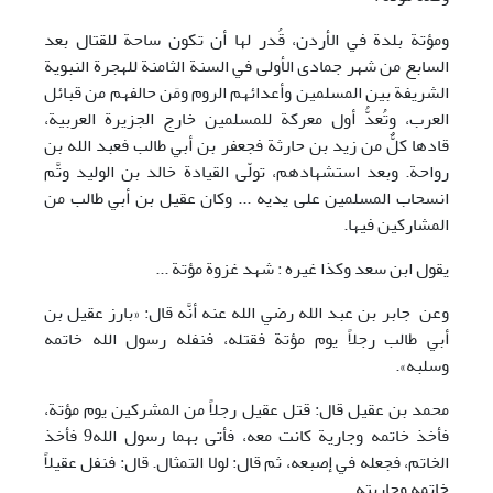
ومؤتة بلدة في الأردن، قُدر لها أن تكون ساحة للقتال بعد
السابع من شهر جمادى الأولى في السنة الثامنة للهجرة النبوية
الشريفة بين المسلمين وأعدائهم الروم ومَن حالفهم من قبائل
العرب، وتُعدُّ أول معركة للمسلمين خارج الجزيرة العربية،
قادها كلٌّ من زيد بن حارثة فجعفر بن أبي طالب فعبد الله بن
رواحة. وبعد استشهادهم، تولّى القيادة خالد بن الوليد وتَّم
انسحاب المسلمين على يديه ... وكان عقيل بن أبي طالب من
المشاركين فيها.
يقول ابن سعد وكذا غيره : شهد غزوة مؤتة ...
وعن جابر بن عبد الله رضي الله عنه أنَّه قال: «بارز عقيل بن
أبي طالب رجلاً يوم مؤتة فقتله، فنفله رسول الله خاتمه
وسلبه».
محمد بن عقيل قال: قتل عقيل رجلاً من المشركين يوم مؤتة،
فأخذ خاتمه وجارية كانت معه، فأتى بهما رسول الله9 فأخذ
الخاتم، فجعله في إصبعه، ثم قال: لولا التمثال. قال: فنفل عقيلاً
خاتمه وجاريته.