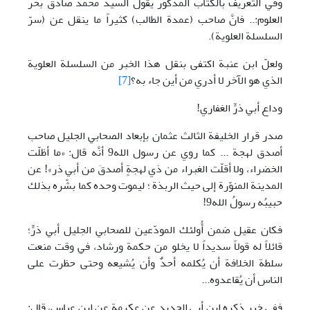
وفي التعريف بالكتاب المذكور يقول السيد محمد صادق بحر
العلوم:.. فانَّ صاحب (عمدة الطالب) كثيراً ما ينقل عن (سرّ
السلسلة العلوية).
ولعلّ ابن عنبة اكتفى بنقل هذا الخبر من السلسلة العلوية
الذي هو الآخر لا أدري من أين جاء به؟
[7]
وداع أبي ذرٍّ الغفاري!
صدر قرار الخليفة الثالث عثمان بإبعاد الصحابي الجليل صاحب
أصدق لهجة ... كما روي عن رسول الله9 أنَّه قال: «ما أظلّت
الخضراء، ولا أقلّت الغبراء من ذي لهجةٍ أصدقَ من أبي ذر»! عن
المدينة المنوّرة إلى حيث الربذة ؛ ليموت وحده كما بشّره بذلك
حبيبُه رسولُ الله9!
فكان عقيل ضمن أُولئك المودّعين للصحابي الجليل أبي ذرٍّ؛
قائلاً له قولاً سديداً لا يخلو من حكمة ورشاد، في وقت منعت
سلطة الخلافة أن يُكلمه أحدٌ وأن يُشيعه وحتى حظرت على
الناس أن يُقاعدوه...
ففي خبرٍ ذكره ابن أبي الحديد عن عكرمة عن ابن عباس، قال: