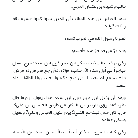
طالب وشيبة بن عثمان الحجي.
شعر العباس بن عبد المطلب أن الذين ثبتوا كانوا عشرة فقط
وذلك قوله:
نصرنا رسول الله في الحرب تسعة
وقد فرَّ من قد فرَّ عنه فأقشعوا
وفي تهذيب التهذيب يذكر ابن حجر قول ابن سعد: خرج عقيل
مهاجراً في أول سنة (8) فشهد مؤتة، ثمَّ رجع فعرض له مرض،
فلم يسمع له بخبر لا في فتح مكة ولا حنين ولا الطائف، وله
عقب.
وبعد أن ينقل ابن حجر قول ابن سعد هذا، يقول: وفيما قال
نظر، فقد روى الزبير بن البكار من طريق الحسين بن علي8،
قال: كان ممن ثبت مع النبيّ9 يوم حنين العباس وعليٌّ7 وعقيل
وسمّى جماعة.
وفي كتاب المرويات ذكر أيضاً عقيلاً ضمن عدد من الأسماء