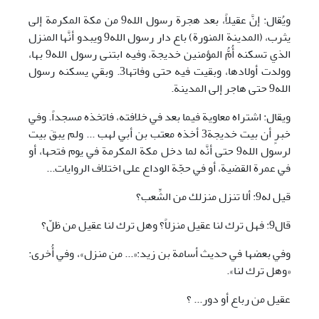
ويُقال: إنَّ عقيلاً، بعد هجرة رسول الله9 من مكة المكرمة إلى
يثرب، (المدينة المنورة) باع دار رسول الله9 ويبدو أنَّها المنزل
الذي تسكنه أُمُّ المؤمنين خديجة، وفيه ابتنى رسول الله9 بها،
وولدت أولادها، وبقيت فيه حتى وفاتها3. وبقي يسكنه رسول
الله9 حتى هاجر إلى المدينة.
ويقال: اشتراه معاوية فيما بعد في خلافته، فاتخذه مسجداً. وفي
خبرٍ أن بيت خديجة3 أخذه معتب بن أبي لهب ... ولم يبقَ بيت
لرسول الله9 حتى أنَّه لما دخل مكة المكرمة في يوم فتحها، أو
في عمرة القضية، أو في حجّة الوداع على اختلاف الروايات...
قيل له9: ألا تنزل منزلك من الشِّعب؟
قال9: فهل ترك لنا عقيل منزلاً؟ وهل ترك لنا عقيل من ظلّ؟
وفي بعضها في حديث أسامة بن زيد:«... من منزل»، وفي أُخرى:
«وهل ترك لنا».
عقيل من رباع أو دور... ؟