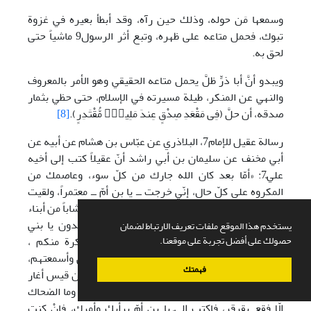
وسمعها مَن حوله، وذلك حين رآه، وقد أبطأ بعيره في غزوة
تبوك، فحمل متاعه على ظهره، وتبع أثر الرسول9 ماشياً حتى
لحق به.
ويبدو أنَّ أبا ذرٍّ ظلَّ يحمل متاعه الحقيقي وهو الأمر بالمعروف
والنهي عن المنكر، طيلة مسيرته في الإسلام، حتى حظي بثمار
صدقه، أن حلَّ (فِى مَقْعَدِ صِدْقٍ عِندَ مَلِيكٍۢ مُّقْتَدِرٍ).
[8]
رسالة عقيل للإمام7، البلاذري عن عبّاس بن هشام عن أبيه عن
أبي مخنف عن سليمان بن أبي راشد أنّ عقيلاً كتب إلى أخيه
عليّ7: «أمّا بعد كان الله جارك من كلّ سوء، وعاصمك من
المكروه على كلّ حال، إنّي خرجت ــ يا بن أمّ ــ معتمراً، ولقيت
عبد الله بن سعد بن أبي سرح في نحو من أربعين شاباً من أبناء
الطلقاء، فقلت لهم ــ وعرفت المنكر ــ : أين تريدون يا بني
يستخدم هذا الموقع ملفات تعريف الارتباط لضمان
حصولك على أفضل تجربة على موقعنا.
الطلقاء؟ أبمعاوية تلحقون عداوة لنا غير مستنكرة منكم ،
تحاولون تغيير أمر الله وإطفاء نور الحق! فأسمعوني وأسمعتهم،
فهمتك
ثمّ إنّي قدمت مكة وأهلها يتحدّثون بأنّ الضحاك بن قيس أغار
على الحيرة وما يليها، فأف لدهر جرأ علينا الضحاك، وما الضحاك
إلّا فقع بقرقر، فاكتب إليّ يا بن أمّ برأيك وأمرك، فإنْ كنت