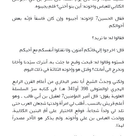
الكلابي للعباس واخوته: أين بنو أختي؟ فلم يجيبوه.
فقال الحسين7 لإخوته: أجيبوه وإن كان فاسقاً فإنّه بعض
أخوالكم.
فقالوا له: ما تريد؟
قال: اخرجوا إليَّ فانّكم آمنون، ولا تقتلوا أنفسكم مع أخيكم.
فسبّوه وقالوا له: قبحت وقبح ما جئت به، أنترك سيّدنا وأخانا
ونخرج الى أمانك؟ وقتل هو وإخوته الثلاثة في ذلك اليوم.
ولكني وجدتُ الشيخ أبا نصر البخاري من أعلام القرن الرابع
الهجري (والمتوفى 398 أو341 هـ) في كتابه سرّ السلسلة
العلوية يقول: قال أمير المؤمنين7 لعقيل بن أبي طالب ـ وهو
أعلم قريش بالنسب ـ أطلب لي امرأة ولدتها شجعان العرب حتى
تلد لي ولداً شجاعاً، فوقع الاختيار على أمّ البنين الكلابية،
وولدت العباس بن علي وأخوته. ولم يذكر هو الآخر مصدراً
لهذا.