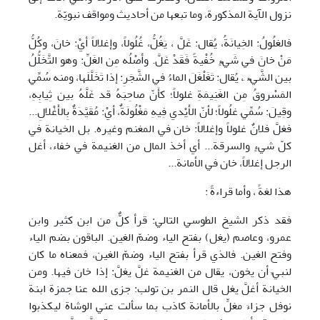
نزول الآية المذكورة، وما تبعها من أحاديث ومواقف نبويّة.
فالغلُولُ: الخِيانَةُ، يُقال: غَلَّ ، يَغُلُّ، غُلُولاً، وإغلالاً أيْ: خانَ، وكُلُّ
مَنْ خانَ في شَيْءٍ خُفْيةً فَقَدْ غَلَّ. وأَصْلُه مِن الغَلِّ: وهو التَّخَلُّلُ
بين الشَّيْء ِ، يُقال: تَغَلْغَلَ الماءُ في الشَّجَرِ: إذا تَخَلَّلَها، ومنه سُمِّيَ
المَسْروقُ مِن الغَنِيمَةِ غلولاً؛ كأَنّ صاحِبَهُ قد غَلَّهُ بين ثِيابِهِ،
وقِيلَ: سُمِّيَ غلُولاً؛ لأنّ الأَيْدي فِيهِ مَغْلُولَةٌ، أيْ: مُقَيَّدَةٌ بِالأَغْلالِ...
فغلَّ فلانٌ غلولاً وإغلالاً: خان في المغنم وغيره. بل الخيانة في
كلّ شيءٍ والسرقة... أي أخذ المال من الغنيمة في خفاء، أغل
الرجل إغلالاً، خان في الأمانة...
هذا لغةً ، وأما قراءةً :
فقد ذكر الشيخ الطوسي التالي: قرأ كلٌّ من ابن كثير وابن
عمرو، وعاصم (يغل) بفتح الياء وضمّ الغين. الباقون بضم الياء
وفتح الغين. فالذي قرأ بفتح الياء وضمّ الغين، فمعناه ما كان
لنبيِّ أن يخون، يقال من الغنيمة غلَّ يغلَّ: إذا خان فيها. ومن
الخيانة أغلَّ يغل قال النمر بن تولب: جزى الله عنا جمزة ابنة
نوفل جزاءَ مغلٍّ بالأمانة كاذب بما سألت عني الوشاة ليكذبوا