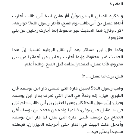
المغيرة.
و ذكره المتقي الهندي:«وأنَّ أمَّ هانئ ابنة أبي طالب أجارت
أخاها عقيل بن أبي طالب يوم الفتح، فأجاز رسول الله9 جوارها».
(كر ـ وقال: هذا الحديث غير محفوظ، إنما أجارت رجلين من بني
مخزوم).
وكذا قال ابن عساكر بعد أن نقل الرواية نفسها: إنَّ هذا
الحديث غير محفوظ، وإنما أجارت رجلين من أحمائها من بني
مخزوم، فأما عقيل، فتقدم إسلامه قبل الفتح، والله أعلم.
فهل ترك لنا عقيل ... ؟!
وهب رسول الله9 لعقيل داره التي تسمى دار ابن يوسف، قال
الطبري: قيل: إنه ولد9 في الدار التي تعرف بدار ابن يوسف،
وقيل: إنَّ رسول الله9 كان وهبها لعقيل بن أبي طالب، فلم تزل
في يد عقيل حتى توفي، فباعها ولده من محمد بن يوسف أخي
الحجاج بن يوسف، فبنى داره التي يقال لها دار ابن يوسف،
وأدخل ذلك البيت في الدار حتى أخرجته الخيزران، فجعلته
مسجداً يصلّى فيه ...