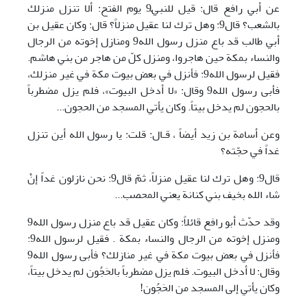
عن أبي رافع قال: قيل للنبيّ9 يوم الفتح: ألا تنزل منزلك
بالشعب؟ قال9: وهل ترك لنا عقيل منزلاً؟ قال: وكان عقيل بن
أبي طالب قد باع منزل رسول الله9 ومنازل إخوته من الرجال
والنساء بمكة حين هاجروا، ومنزل كلّ من هاجر من بني هاشم.
فقيل لرسول الله9: فأنزل في بعض بيوت مكة في غير منزلك،
فأبى رسول الله9 وقال: «لا أدخل البيوت»، فلم يزل مضطرباً
بالحجون لم يدخل بيتاً. وكان يأتي المسجد من الحجون...
وعن أسامة بن زيد أيضاً ، قـال: قلت: يا رسول الله أين تنزل
غداً في حجّته؟
قال9: وهل ترك لنا عقيل منزلاً، ثمّ قال9: نحن نازلون غداً إنْ
شاء الله بخيف بني كنانة يعني المحصب...
وقد حدّث أبو رافع قائلاً: وكان عقيل قد باع منزل رسول الله9
ومنزل إخوته من الرجال والنساء بمكة . فقيل لرسول الله9:
فأنزل في بعض بيوت مكة في غير منازلك؟ فأبی رسول الله9
وقال: لا أدخل البيوت. فلم يزل مضطرباً بالحَجُون لم يدخل بيتاً،
وكان يأتي إلى المسجد من الحَجُون!