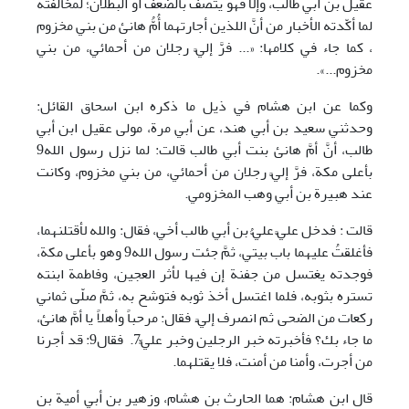
عقيل بن أبي طالب، وإلّا فهو يتصف بالضعف أو البطلان؛ لمخالفته
لما أكّدته الأخبار من أنَّ اللذين أجارتهما أُمُّ هانئ من بني مخزوم
، كما جاء في كلامها: «... فرَّ إليَّ رجلان من أحمائي، من بني
مخزوم...».
وكما عن ابن هشام في ذيل ما ذكره ابن اسحاق القائل:
وحدثني سعيد بن أبي هند، عن أبي مرة، مولى عقيل ابن أبي
طالب، أنَّ أمَّ هانئ بنت أبي طالب قالت‏:‏ لما نزل رسول الله9
بأعلى مكة، فرَّ إليَّ رجلان من أحمائي، من بني مخزوم، وكانت
عند هبيرة بن أبي وهب المخزومي.
قالت ‏:‏ فدخل عليَّ عليُّ بن أبي طالب أخي، فقال‏:‏ والله لأقتلنهما،
فأغلقتُ عليهما باب بيتي، ثمَّ جئت رسول الله9 وهو بأعلى مكة،
فوجدته يغتسل من جفنة إن فيها لأثر العجين، وفاطمة ابنته
تستره بثوبه، فلما اغتسل أخذ ثوبه فتوشح به، ثمَّ صلّى ثماني
ركعات من الضحى ثم انصرف إليَّ.‏ فقال‏:‏ مرحباً وأهلاً يا أمَّ هانئ،
ما جاء بك‏؟‏ فأخبرته خبر الرجلين وخبر عليٍّ7. فقال9‏:‏ قد أجرنا
من أجرت، وأمنا من أمنت، فلا يقتلهما‏.‏
قال ابن هشام:‏ هما الحارث بن هشام، وزهير بن أبي أمية بن