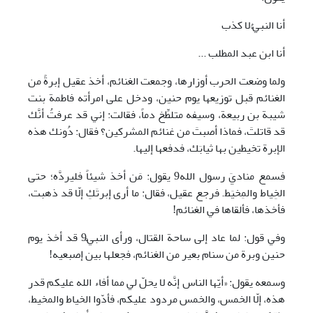
أنا النبيُّ لا كذب
أنا ابن عبد المطلب ...
ولما وضعت الحرب أوزارها، وجمعت الغنائم، أخذ عقيل إبرةً من
الغنائم قبل توزيعها يوم حنين، ودخل على امرأته فاطمة بنت
شيبة بن ربيعة، وسيفه متلطِّخ دماً، فقالت‏:‏ إني قد عرفتُ أنَّك
قد قاتلتَ، فماذا أصبتَ من غنائم المشركين‏؟ فقال‏:‏ دُونك هذه
الإبرة تخيطين بها ثيابَك، فدفعها إليها.
فسمع مناديَ رسول الله9 يقول: مَن أخذ شيئاً فليردَّه؛ حتى
الخِياط والمِخيَط. فرجع عقيل، فقال: ما أرى إبرتَكِ إلّا قد ذهبت،
فأخذها، فألقاها في الغنائم!
وفي قول: لما عاد إلى ساحة القتال، ورأى النبيَّ9 قد أخذ يوم
حنين وبرة من سنام بعير من الغنائم، فجعلها بين إصبعيه!
وسمعه يقول: «أيّها الناس إنَّه لا يحلّ لي مما أفاء الله عليكم قدر
هذه، إلّا الخمس، والخمس مردود عليكم، فأدّوا الخياط والمخيط،