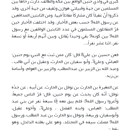
كبرى في وادي حنين الواقع بين مكة والطائف، دارت رحاها بين
المسلمين من جهة وقبيلتي هوازن وثقيف من جهة أخرى، وقد
ذكروا أنَّ عقيلاً كان مشاركاً مقاتلاً فيها، ومن الثابتين المدافعين
عن رسول الله9 حسب بعض الأخبار، وقد اختلفت الأخبار حين
فرَّ المقاتلون المسلمون في عدد الثابتين الواقفين مع رسول
الله9 بين كونه9 بقي وحيداً يُقاتل، وبين أنَّهم أربعة أو تسعة
نفر، اثنا عشر نفراً،...
فعن حسين بن علي8 قال: كان ممن ثبت مع النبيِّ يوم حنين:
العباسُ، وعليٌّ7، وأبو سفيان بن الحارث، وعقيل بن أبي طالب ،
وعبد الله بن الزبير بن عبدالمطلب، والزبير بن العوام، وأسامة
بن زيد.
عن المغيرة بن الحارث بن نوفل بن الحارث، عن أبيه ، عن جدّه
نوفل: أنّه كان يحدث عن يوم حنين، قال: فرَّ الناس جميعاً،
وأعروا رسول الله9، فلم يبق معه إلّا سبعة نفر من بني عبد
المطلب: العباس، وابنه الفضل ، وعليٌّ7، وأخوه عقيل،
وأبوسفيان، وربيعة، ونوفل بنو الحارث بن عبد المطلب، ورسول
الله9 مصلت سيفه في المجتلد، وهو على بغلته الدلدل، وهو
يقول: