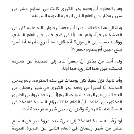
ومن المعلوم أنَّ وقعة بدر الكبرى كانت في السابع عشر من
شهر رمضان في العام الثاني للهجرة النبوية الشريفة.
وبالتالي هنا ملاحظات منها أنَّ جعفراً رضوان الله عليه كان في
الحبشة مهاجراً، ولم يعد إلّا في فتح خيبر في العام السابع،
ووقتها نسب إلى الرسول9 أنَّه قال: «ما أدري بأيهما أنا أسر؛
بفتح خيبر، أم بقدوم جعفر»؟!
ولم أجد من يذكر أنَّ جعفراً عاد إلى المدينة من هجرته
للحبشة قبل هذا التاريخ؛ هذا أولاً.
وأما ثانياً: فإنَّ عقيلاً كان يومذاك في مكة المكرمة، ولم يدخل
المدينة إلّا أسيراً في وقعة بدر الكبرى في شهر رمضان من
العام الثاني من الهجرة النبوية، اللهم إلّا أن نأخذ بروايتي الطبري
المذكورتين أعلاه:.. أنَّ الإمام عليًّا7 تزوّج السيدة فاطمة3 في
السنة الثانية للهجرة، وقبل أن ينتهي شهر صفر بعدّة أيام.
أو: زُفّت السيدة فاطمة3 إلى عليٍّ7 بعد غزوة بدر في السابع
عشر من شهر رمضان في العام الثاني من الهجرة النبوية