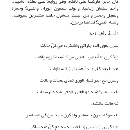
قال جابر: فأركبها على ناقته، وفي رواية: على بغلته الشهباء،
وأخذ سلمان زمامها، وحولها سبعون حوراء، والنبيّ9 وحمزة
وعقيل وجعفر وأهل البيت: يمشون خلفها مشهرين سيوفهم،
ونساء النبيّ9 قدامها يرجزن.
فأنشأت أمّ سلمة:
سرن بعون الله جاراتي واشكرنه في كلّ حالات
وإذ كرن ما أنعم ربّ العلى من كشف مكروه وآفات
هدانا بعد كفر وقد أنعشنا ربّ السماوات
وسرن مع خير نساء الورى تفدى بعمات وخالات
يا بنت من فضله ذو العلى بالوحي منه والرسالات.
ثم قالت عائشة:
يا نسوة استرن بالمعاجر واذكرن ما يحسن في المحاضر
واذكرن ربّ الناس إذ خصنا بدينه مع كلّ عبد شاكر