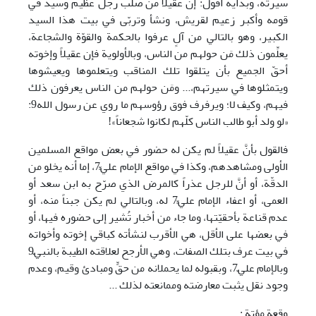
سيرته، وبدايةً أقول: إنَّ عقيلاً من صلب رجل عظيم وسيد في
قومه وأكبر زعيم لقريش، ونشأ وتربّى في بيت هذا السيد
الكبير، وهو بالتالي من آلٍ عرفوا بالحكمة والقوّة والشجاعة،
يعلِّمون ذلك مَن حولهم من الناس، وبالأولوية فإن عقيلاً وإخوته
أحقّ الجميع بأن يتلقوا تلك المناقب ويتعلموها ويعيشوها
ويتمثلوها في سيرتهم،... ومَن حولهم من الناس يعرفون ذلك
فيهم، وكيف لا؛ ويرفرف فوق رؤوسهم ما روي عن رسول الله9:
«لو ولد أبو طالب الناس كلّهم لكانوا شجعاناً»!
فالقول بأنَّ عقيلاً لم يكن له حضور في بعض مواقع المسلمين
الأولى ومشاهدهم، وكذا في مواقع الإمام عليٍّ7، إما أنه يخلو من
الدقّة، أو أنَّ للرجل عذراً كالمرض الذي صرّح به ابن سعد أو
العمى، أو اعفاء الإمام عليٍّ7 له، وبالتالي لم يكن جبناً منه، أو
عدم قناعة بأحقيّتها، وما جاء من أخبار تُشير إلى حضوره فيها، أو
في بعضها على الأقل، هي الأقرب لنشأته كباقي إخوته وأخواته
في بيت عرف بتلك الصفات، وهي الأرجح لعلاقته الطيبة بالنبيّ9
وبالإمام عليّ7، وبقبوله لما يحملانه من حقٍّ ومبادئ وقيم، وعدم
وجود نقل يثبت معارضته وممانعته لذلك ...
وقعة مؤتة :