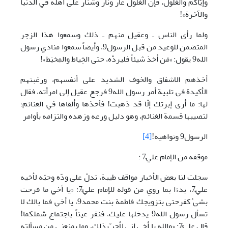
وإيّاكم والغلول، فإنَّ الغلول عار ونار وشنار على أهله في الدنيا
والآخرة»!
ولما رأى الناس ـ وعقيل منهم ـ ذلك وسمعوا هذا الزجر
المتضمن للوعيد من قبل الرسول9، وأيضاً سمعوا منادي رسول
الله9 يقول: «مَن أخذ شيئاً فليردَّه، حتى الخِياط والمِخيَط»!‏
أخذهم الاشفاق والخوف الشديد على أنفسهم، ورغبتهم
الأكيدة في تلبية أمر رسول الله9 فرجع عقيل إلى امرأته، فقال
لها‏: ما أرى إبرتك إلّا قد ذهبت! فأخذها وألقاها في الغنائم‏؛
لتصيبها قسمة الغنائم، وهو دليل ورعه وزهده والتزامه بأوامر
الرسول9 ونواهيه!
[4]
موقفه من الإمام عليّ7 :
سجلت لنا بعض الأخبار مواقف طيبة، تدلّ على ودّه وحبّه لأخيه
عليّ7، بدءًا بما روي من قوله للإمام عليٍّ7: «يا أخي ما فرحت
بشي ٔ كفرحتى بتزويجك فاطمة بنت محمد9، يا أخي فما بالك لا
تسأل رسول الله9 يدخلها عليك، فنقر عيناً باجتماع شملكما!
قال عليٌّ7: «والله يا أخي إني لأحبّ ذلك، وما يمنعني من مسألته