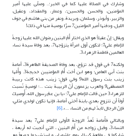
وشارك في الصلاة عليها كما في الخبر:.. وصلّى عليها أمير
المؤمنين، والحسن والحسين:، وعمار، والمقداد، وعقيل،
والزبير، وأبوذر، وسلمان، وبريدة، ونفر من بني هاشم في جوف
الليل، ودفنها أمير المؤمنين7 سرًّا بوصية منها في ذلك!
ويقال: إنَّ عقيلاً هو الذي اختار أُمَّ البنين رضوان الله عليها زوجةً
للإمام عليٍّ7؛ لتكون أول امرأة يتزوّجها7، بعد وفاة سيدة نساء
العالمين فاطمة الزهراء3.
ولكنه7 في قولٍ قد تزوّج، بعد وفاة الصديقة الطاهرة3، أمامة
بنت أبي العاص؛ وهو ابن أخت أُمّ المؤمنيبن خديجة3. وأُمّها
زينب بنت رسول الله9 وفي قولٍ: زينب هذه كانت ربيبة
المصطفى9 والعرب يزعمون أنّ الربيبة بنت ...؛ لوصيةٍ نُسبت
للزهراء3 حين قالت للإمام علي7: «يا بن عمّ رسول الله، أُوصيك
أولاً أن تتزوج بعدي بابنة أختي أمامة، فإنها تكون لولدي مثلي،
فإنّ الرجال لابدّ لهم من النساء ...».
[6]
وبالتالي فأُمامة تُعدُّ الزوجة الأولى للإمام علي7 بعد سيدة
النساء3، وقبل زواجه من أُمّ البنين ، التي أنجبت له أربعة ،
شاركوا في واقعة كربلاء يوم عاشوراء، و استشهدوا جميعاً مع