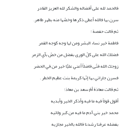
فالحمد لله على أفضاله والشكر لله العزيز القادر
سرن بها فالله أعطى ذكرها وخصّها منه بطهر طاهر.
ثم قالت حفصة :
فاطمة خير نساء البشر ومن لها وجه كوجه القمر
فضلك الله على كلّ الورى بفضل من خصّ بآي الزمر
زوجك الله فتًى فاضلاً أعني عليًّا خير من في الحضر
فسرن جاراتي بها إنّها كريمة بنت عظيم الخطر .
ثم قالت معاذة أمّ سعد بن معاذ:
أقول قولاً فيه ما فيه وأذكر الخير وأبديه
محمد خير بني آدم ما فيه من كبر ولاتيه
بفضله عرفنا رشدنا فالله بالخير مجازيه