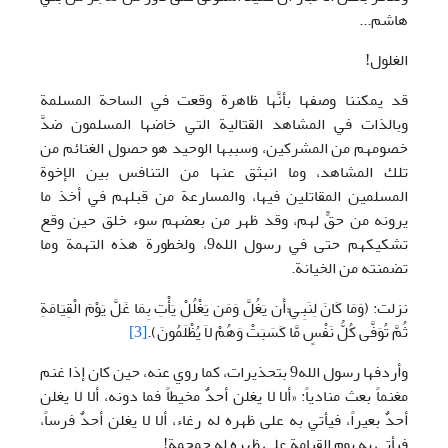
هاشم...
الغلول!
قد يمكننا وصفها بأنَّها ظاهرة وقعت في الساحة المسلمة
وبالذات في المشاهد القتالية التي خاضها المسلمون ضدَّ
خصومهم من المشركين، وسببها الوحيد هو حصول الغنائم من
تلك المشاهد، وما انبثق عنها من التنافس بين الإخوة
المسلمين المقاتلين فيها، والمسارعة من قبلهم في أخذ ما
يرونه من حقٍّ لهم، وقد ظهر من بعضهم سوء خلق حين وقع
تشكيكهم حتى في رسول الله9، ولخطورة هذه التهمة وما
تضمنته من الخيانة.
نزلت: (وَمَا كَانَ لِنَبِيٍّ أَن يَغُلَّ وَمَن يَغْلُلْ يَأْتِ بِمَا غَلَّ يَوْمَ الْقِيَامَةِ
ثُمَّ تُوَفَّى كُلُّ نَفْسٍ مَّا كَسَبَتْ وَهُمْ لاَ يُظْلَمُونَ).
[3]
وأردفها رسول الله9 بتحذيرات، كما روي عنه، حين كان إذا غنم
مغنماً بعث منادياً: «ألا لا يغلن أحدٌ مخيطاً فما دونه، ألا لا يغلن
أحدٌ بعيراً، فيأتي به على ظهره له رغاء، ألا لا يغلن أحدٌ فرساً،
فيأتي به يوم القيامة على ظهره له حمحمة!