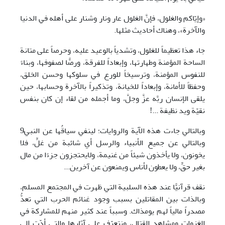
«وإيّاكم والغلول، فإنَّ الغلول عار ونار وشنار على أهله في الدنيا
والآخرة»، وهناك أحاديث مثلها.
جاء هذا تعظيماً للغلول، وتشدياً بالوعيد عليه، وحرصاً على متانة
الساحة المؤمنة وطهارتها، وإبعاداً للفرقة، ورصًّا لصفوفها، وبناءً
للنفوس المؤمنة، وترسيخاً للورع في سلوكها وحسن الخلق،
وحفظاً للأمانة، وإبعاداً للخيانة، وتذكيراً بالآخرة وحسابها، حين
يلقى الإنسان ربَّه عزَّ وجلَّ، وما أجمله من لقاء إن كان بنفس
نقيّة ويد نظيفة ...!
وبالتالي جاءت هذه الآية والروايات؛ لينفي سياقُها عن النبيِّ9
وبالتالي عن جميع الأنبياء والرسل أي شائبة من غلٍّ، فلا
يخونون، ولا يأخذون شيئاً من غنيمة، ولايحتجزون جزءًا من مال
بغير حقٍّ، ولا يعطون لأناس ويمنعون عن آخرين...
نقف قرآنيًّا عند هذه السلبية التي ظهرت في المجتمع المسلم،
وبالذات بين المقاتلين بسبب وجود غنائم الحرب التي تعدُّ
مصدراً مالياً لهم يومذاك. وسبباً عند كثير منهم للمشاركة في
الغزوات ومشاهد القتال، ونتعرّف على آثارها والتي أدّت إلى