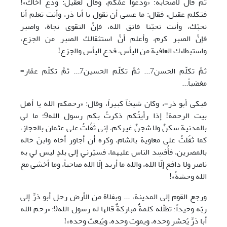
ثم قال لأصحابه: «ودعوا عمَّكم، وقال لعقيل: ودع أخاك»!
فتكلم عقيل، فقال: ما عسى أن نقول يا أبا ذر، وأنت تعلم أنا
نحبّك، وأنت تحبّنا فاتق الله، فإنَّ التقوى نجاة، واصبر
فإنَّ الصبر كرم، وأعلم أنَّ استثقالك الصبر من الجزع،
واستبطاءك العافية من اليأس، فدع اليأس والجزع!
ثمَّ تكلّم الحسن7... ثمَّ تكلّم الحسين7... ثمَّ تكلّم عمّار=
مغضباً...
فبكى أبو ذر=، وكان شيخاً كبيراً، وقال: «رحمكم الله يا أهل
بيت الرحمة! إذا رأيتُكم ذكرتُ بكم رسول الله9؛ ما لي
بالمدنية سكنٌ ولا شجنٌ غيركم، إني ثَقُلتُ على عثمان بالحجاز،
كما ثَقُلتُ على معاوية بالشام، وكره أن أجاور أخاه وابنَ خاله
بالمصرين، فأُفسِد الناس عليهما، فسيّرني إلى بلدٍ ليس لي به
ناصر ولا دافع إلّا الله، والله ما أريد إلّا الله صاحباً، وما أخشى مع
الله وحشةً»!
ورجع القوم إلى المدينة، ... وبفلاة من الأرض رحل أبو ذرٍّ إلى
ربّه وحيداً؛ تظلّله كلمةٌ مباركةٌ قالها له رسول الله9: «رحم الله
أبا ذرٍّ يُحشر وحده، ويموت وحده، ويُبعث وحده»!