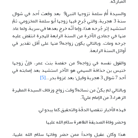
المباركة.
والسيدة أُمّ سلمة تزوجها النبيُّ9 بعد وقعت اُحد في شوال
سنة 3 هجرية، والتي جُرح فيها زوجها أبو سلمة المخزومي، ثمَّ
استشهد إثر جُرحه هذا، وإما أنَّه خرج بعدها في سرية، ولما عاد
منها في جمادى الآخرة من السنة الرابعة للهجرة انتقض عليه
جرحه ومات. وبالتالي يكون زواجه9 منها على أقل تقدير في
أوائل السنة الرابعة.
والقول نفسه في زواجه9 من حفصة بنت عمر، فإنَّ زوجها
خنيس بن حذافة السهمي هو الآخر استشهد بعد إصابته في
أحد 7 شوال 3 هجرية وقيل: بعد غزوة بدر...
[5]
وبالتالي لم يكنَّ من نسائه9 وقت زواج وزفاف السيدة المطهرة
الزهراء3 من الإمام عليٍّ7.
فهذه الأخبار تنقصها الدقّة والتحقيق كما يبدو لي.
وحضر وفاة الصديقة الطاهرة سلام الله عليها
هذا وكان عقيل واحداً ممن حضر وفاتها سلام الله عليها،