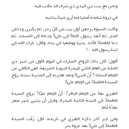
ونحن مع بنت نبي الهدى ذي شرف قد مكنت فيه
في ذروة شامخة أصلها فما أرى شيئاً يدانيه .
وكانت النسوة يرجعن أول بيت من كلّ رجز، ثم يكبرن ودخلن
الدار، ثم أنفذ رسول الله9 إلى عليٍّ7 ودعاه إلى المسجد، ثم
دعا فاطمة3 فأخذ يديها ووضعها في يده، وقال: بارك الله في
ابنة رسول الله ...!
أقول: كان ذلك الزواج المبارك في اليوم الأول من شهر ذي
الحجّة من العام الثاني للهجرة النبوية الشريفة، ففي الكافي عن
الإمام السجاد7 أنّ النبي9 وبعد هجرته إلى المدينة بسنة، زوّج
السيدة فاطمة3 من الإمام عليٍّ7.
الطبري نقلاً عن الإمام الباقر7: أنَّ الإمام عليًّا7 تزوّج السيدة
فاطمة3 في السنة الثانية للهجرة، وقبل أن ينتهي شهر صفر
بعدّة أيام.
وفي خبرٍ آخر ذكره الطبري في تاريخه، قال: زُفّت السيدة
فاطمة3 إلى عليٍّ7 بعد غزوة بدر.