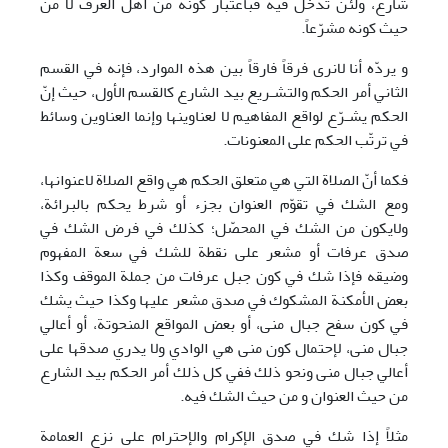
شارع، ولئن تدخل فيه فباعتبار كونه من أهل العرف لا من
حيث كونه مشرّعاً.
و يردّه أنا لانری فرقاً فارقاً بين هذه الموارد، فإنه في القسم
الثاني أمر الحكم والتشـريع بيد الشارع كالقسم الأول، حيث إنّ
الحكم يشـرّع لواقع المفاهيم لا لعناوينها وإنما العناوين وسائط
في ترتّب الحكم علی المعنونات.
فكما أنّ الصلاة التي هي متعلق الحكم هي واقع الصلاة لاعنوانها،
ومع الشك في تقوّم العنوان بجزء أو شرط يحكم بالبرائة،
ولايكون من الشك في المحصّل؛ كذلك في فرض الشك في
صدق عرفات أو مشعر علی نقطة للشك في سعة المفهوم
وضيقه فإذا شك في كون جبل عرفات من جملة الموقف وكذا
بعض الأمكنة المشكوك في صدق مشعر عليها وكذا حيث يشك
في كون سفح جبال منی، أو بعض المواقع المنحوتة، أو أعالي
جبال منی، لإحتمال كون منی هي الوادي ولا يدري صدقها علی
أعالي جبال منی ونحو ذلك ففي كل ذلك أمر الحكم بيد الشارع
من حيث العنوان و من حيث الشك فيه.
مثلاً إذا شك في صدق الإكرام والإحترام علی نزع العمامة