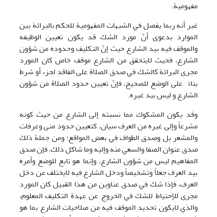
مفهومية.
غير أنه ربما يفصل في الشبهات المفهومية للحكم بالبرائة بين
الموارد بدعوی أنّ مورد الشك قد يكون تعيين الوظيفه
والموقف فيه بيد الشارع حيث إنّ التكليف وحدوده من شؤون
الشارع، فحيث لايتحقق من الشارع موقف خاص كان المورد
مجری البرائة كالشك في صدق الصلاة علی الفاقد لجزء أو شرط
بناءً علی الوضع للصحيح، فإنّ تعيين حدود الصلاة من شؤون
الشارع و ليس بيد غيره.
وقد يكون المشكوك مما نسبته إلی الشارع من حيث كونه
مشرعاً وإلی غيره من العرف سيان، كتعيين حدود منی وعرفات
والمشعر بل وصدق الطواف في بعض المواقع؛ ومن جملة ذلك
صدق عنوان الصفا والسعي منه وإليه وما شاكل ذلك، فإن صدق
المفاهيم ليس من شؤون الشارع، وإنما هو تابع للوضع وأمره
بيد العرف جعلاً وتشخيصاً ودخل الشارع فيه لايختلف عن دخل
العرف، فإذا شك في صدق عناوين من هذا القبيل كان المورد
مجری للإحتياط للشك في الخروج عن عهدة التكليف المعلوم،
والذي لايكون تحديد الموقف فيه من صلاحيات الشارع بما هو