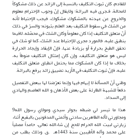
للقادم، کان ثبوت التكليف بالنسبة إلی الزائد عن ذلك مشكوكاً
لامحالة، فـجری فيه البرائة؛ ولايقال إنّ وجوب الإحترام معلوم
والخروج عن عهدته بالمشكوك مشكوك، فيجب الإحتياط لأنه
من الشك في سقوط التكليف بعد العلم بثبوته؛ والسرّ في ذلك
أنّ متعلق التكليف إذا كان معلوماً وكان الشك في محصّله، لافيما
ينطبق عليه، فالمورد مجری للإحتياط عند الشك، كما لو شك في
تحقق الطبخ بحرارة أو بزيادة عنها، فإنّ الإيقاد وإيجاد الحرارة
ليس هو متعلق التكليف، وإن كان إمتثال التكليف منوطاً به،
بخلاف ما إذا كان المشكوك مما يحتمل انطباق متعلق التكليف
عليه، فإنّ ثبوت التكليف في الأزيد تضييق زائد يرفع بالبرائة.
وظني أنّ المسألة لا إبهام فيها وإنما تعرّضنا لها ببعض التفصيل
دفعاً للشبهة الطارئة علی بعض الأذهان و الله العاصم والهادي
إلی السداد.
هذا ما تيسر لي ضبطه بجوار سيدي ومولاي رسول الله9
ومجاورتي لآله الطاهرين سادتي وأئمتي المدفونين بالبقيع أثناء
زيارتي لبيت الله الحرام للحج إن شاءالله تعالی، حامداً مصلياً
على محمد وآله الأطيبين سنة 1443هـ .ق. وذلك بطلب من