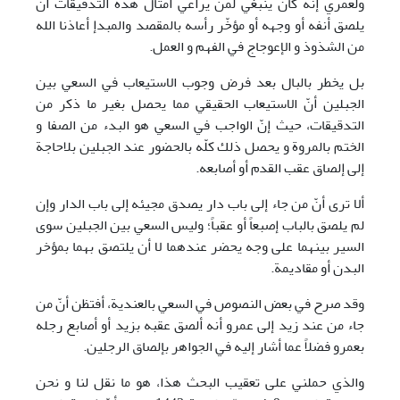
ولعمري إنه كان ينبغي لمن يراعي أمثال هذه التدقيقات أن
يلصق أنفه أو وجهه أو مؤخّر رأسه بالمقصد والمبدإ أعاذنا الله
من الشذوذ و الإعوجاج في الفهم و العمل.
بل يخطر بالبال بعد فرض وجوب الاستيعاب في السعي بين
الجبلين أنّ الاستيعاب الحقيقي مما يحصل بغير ما ذكر من
التدقيقات، حيث إنّ الواجب في السعي هو البدء من الصفا و
الختم بالمروة و يحصل ذلك كلّه بالحضور عند الجبلين بلاحاجة
إلی إلصاق عقب القدم أو أصابعه.
ألا تری أنّ من جاء إلی باب دار يصدق مجيئه إلی باب الدار وإن
لم يلصق بالباب إصبعاً أو عقباً؛ وليس السعي بين الجبلين سوی
السير بينهما علی وجه يحضر عندهما لا أن يلتصق بهما بمؤخر
البدن أو مقاديمة.
وقد صرح في بعض النصوص في السعي بالعندية، أفتظن أنّ من
جاء من عند زيد إلی عمرو أنه ألصق عقبه بزيد أو أصابع رجله
بعمرو فضلاً عما أشار إليه في الجواهر بإلصاق الرجلين.
والذي حملني علی تعقيب البحث هذا، هو ما نقل لنا و نحن