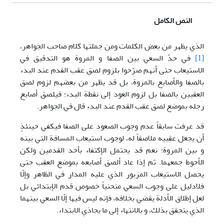
النص الكامل
الذي يظهر من بعض الكلمات ومن جملتها کلام صاحب الجواهر،
[1]
في حدّ السعي بين الصفا و المروة هو التدقيق في
الاستيعاب حتی أنهم صرّحوا بلزوم لصق عقب القدم عند البدء
بالصفا والأصابع بالمروة، بل قد يظهر من بعضهم لزوم لصق
العقبين بالصفا بل لزوم العود إلی نقطة البدء؛ فيلصق أصابع
رجله بموضع لصق عقب القدم عند البدء قال في الجواهر.
قد عرفت سابقاً عدم وجوب الصعود علی الصفا فيكفي حينئذٍ
أن يجعل عقبيه ملاصقاً له، لوجوب استيعاب المسافة التي بينه
و بين المروة؛ نعم قد يحتمل الإكتفاء بأحد القدمين ولكن
الأحوط جمعهما. ثم إذا عاد ألصق أصابعه بموضع العقب حتی
يحصل الاستيعاب المزبور الذي عليه المدار في الظاهر وإلّا
فلادليل علی وجوب السعي منحنياً خصوص قدم الإبتدائي بل
لعل إطلاق الأدلة يقضي بخلافه، فإنه ليس فيها إلّا السعي بينهما
الذي يتحقق بذلك، و بالانتهاء إلی ما يحاذي الابتداء.