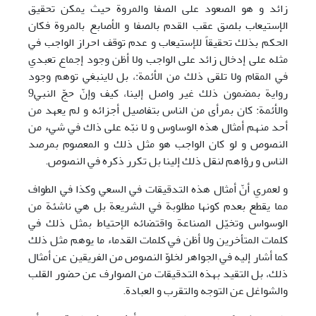
زائد و هو الصعود علی الصفا والمروة حيث يمكن تحقيق
الإستيعاب بلصق عقب القدم بالصفا و الأصابع بالمروة فكان
الحكم بذلك تحقيقاً للإستيعاب و عدم توقف احراز الواجب في
مثله علی إدخال زائد علی الواجب ولا أظن وجود إجماع تعبدي
في المقام ولا تلقی ذلك من الأئمة:، بل لاينبغي توهم وجود
رواية بمضمون ذلك غير واصل إلينا، كيف وإنّ حجّ النبي9
والأئمة: كان بمرأی من الناس بتفاصيل أجزائه و لم يعهد من
أحد منهم أمثال هذه الوساوس و لا نبّه علی ذاك في شيء من
النصوص و لو كان الواجب هو مثل ذلك و المعصوم بمرصد
الناس و رؤاهم لنقل ذلك إلينا بل تكرر ذكره في النصوص.
و لعمري أنّ أمثال هذه التدقيقات في السعي وكذا في الطواف
مما يقطع بعدم كونها مطلوبة في الشريعة بل هي ناشئة من
الوسواس وتخيّل الصناعة واقتضائه الإحتياط بمثل ذلك في
كلمات المتأخرين ولا أظن في كلمات القدماء ما يوهم مثل ذلك
كما أشار إليه في الجواهر لخلوّ النصوص من الفريقين عن أمثال
ذلك، بل التقيد بهذه التدقيقات من الصوارف عن حضور القلب
والشواغل عن التوجه والتقرب و العبادة.