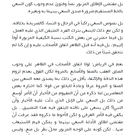
بل مقتضی الإطلاق المزبور نصاً وفتویً عدم وجوب كون السعي
بالخط المستقيم ضرورة صدق السعي بينهما به وبغيره.
بل نصوص السعي راكباً في الرجال و النساء كالصريحة بخلافه،
و لكن مع ذلك لايسعی بترك الفرد المتيقن الذي عليه العمل.
بل فيما حضرني من بعض الكتب نسبة الكيفية المزبورة أولاً
إليهم:، بل فيه أنه قيل الظاهر اتفاق الأصحاب عليه و إن کنا لم
نتحقق شيئاً من ذلك.
نعم في الرياض: لولا اتفاق الأصحاب في الظاهر علی وجوب
الصاق العقب بالصفا والأصابع بالمروة لكان القول بعدم لزوم
هذه الدقة والإكتفاء بأقل من ذلك بما يصدق معه السعي بين
الصفا و المروة عرفاً وعادةً لايخلو من قوة؛ کما اختاره بعض
المعاصرين لما ذكره من أنّ المفهوم من الأخبار أنّ الأمر أوسع
من ذلك بل السعي علی الإبل الذي دلّت عليه الأخبار وأن
النبي9 كان يسعی علی ناقته لايتفق فيه هذا التضييق... بل
يكفي فيه الأمر العرفي و لكن الأحوط ما ذكروه فقد عرفت أنّ
مقتضی اطلاق الأدلة السعي بينهما و يمكن فهم الاستيعاب
منها... لكن كونه علی الوجه المزبور محلّ نظر بل منع، وليس