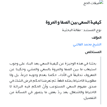
کيفية السعى بين الصفا و المروة
نوع المستند : مقالة البحثية
المؤلف
الشیخ محمد القائني
المستخلص
بحثنا في هذه الوجيزة عن کيفية السعي بعد البناء علی وجوب
استيعاب ما بين الصفا والمروة بالسعي والمشي، وحکينا عن
المعروف تدقيقاً في الأداء، حکمنا بعدم وجوبه جزماً، بل ولا
مطلوبية الاحتياط بمثله قطعاً، ثم تعرضنا لحکم فرض الشك في
صدق مفهوم السعي المستوعب وأنّ الحکم فيه البرائة لا
الاحتياط والاشتغال بعد ردّ بعض ما يتصور في المسألة من
التفصيل.