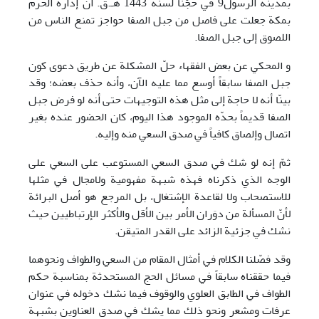
بمدينة الرسول9 في حجّنا لسنة 1443 هـ.ق. أنّ إدارة الحرم
بمكة جعلت علی فاصل من جبل الصفا حواجز تمنع الناس من
اللصوق إلی جبل الصفا.
و المحكي عن بعض الفقهاء حلّ المشكلة عن طريق دعوی كون
جبل الصفا سابقاً أوسع مما عليه الآن، وأنه حذف بعضه؛ وقد
بينّا أنه لا حاجة إلی مثل هذه التوجيهات حتی أنه لو فرض جبل
الصفا قديماً بحدّه الموجود هذا اليوم، كان الحضور عنده بغير
اتصال وإلصاق كافياً في صدق السعي منه وإليه.
ثمّ إنه لو شك في صدق السعي المستوعب علی السعي علی
الوجه الذي ذكرناه فهذه شبهة مفهومية ولامجال في مثلها
للاستصحاب ولا لقاعدة الإشتغال، بل المرجع هو أصل البرائة
لأنّ المسألة من دوَران الأمر بين الأقل والأكثر الإرتباطيين حيث
نشك في جزئية الزائد علی القدر المتيقن.
وقد فصّلنا الكلام في أمثال المقام من السعي والطواف ونحوهما
فيما حققناه سابقاً في مسائل الحج المستحدثة بمناسبة حكم
الطواف في الطابق العلوي والوقوف فيما نشك دخوله في عنوان
عرفات ومشعر ونحو ذلك مما يشك في صدق العناوين بشبهة