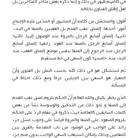
في كلامهم ظهور في ذلك و إنما ذكره بعض متأخر المتأخرين بل
لعلّ إطلاق الفتاوی بخلافه.
أقول: والمتحصّل من كلامه أنّ المشهور أو المدّعی عليه الإجماع
أمور: أحدها: إلصاق عقب القدم بل العقبين بالصفا في البدء.
ثانيها: إلصاق أصابع الرِجل بالمروة عند الوصول إليها. ثالثها:
إلصاق أصابع الرجل بالصفا عند العود. رابعها: إلصاق أصابع
الرِجل عند الرجوع إلی الصفا بنفس موضع إلصاق العقب عند
البدء منه. خامسها: كون السعي في خط مستقيم
ثم استشكل هو في ذلك كلّه بحسب النصّ بل الفتوی وأنّ
المعيار هو السعي بين الجبلين عرفاً ومع ذلك احتاط في
المسألة.
الذي يخطر بالبال والله العالم أنّ الحكم بلزوم لصق عقب القدم
إلی الصفا و نحو ذلك من التدقيق والوسوسة نشأ من بعض
كلمات السابقين كالعلامة حيث ذكروا في مقام الردّ علی الحكم
بلزوم الصعود علی الصفا والمروة قياساً علی وجوب غسل جزء
زائد علی الواجب في الوضوء من باب المقدمة بالفرق بين
المقامين وذلك بإمكان استيعاب السعي الواجب بدون ضم جزء