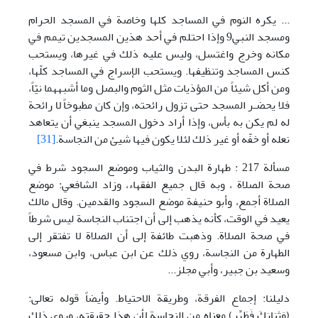
... يكره النوم في المساجد كلها وخاصة في المسجد الحرام
ومسجد النبي9 وإذا احتلم في أحد هذين المسجدين تيمم في
مكانه وخرج واغتسل، وليس عليه ذلك في غيرها، ويستحب
كنس المساجد وتنظيفها. ويستحب الإسراج في المساجد كلّها،
ومن أكل شيئاً من المؤذيات مثل الثوم والبصل وما أشبههما نيّاً،
فلا يحضـر المسجد حتى تزول رائحته، وإن كان مطبوخاً لا رائحة
له لم يكن به بأس، وإذا أراد دخول المسجد ينبغي أن يتعاهد
نعله أو خفّه أو غير ذلك لئلا يكون فيها شيئ من النجاسة.
[31]
مسألة 217 : طهارة البدن والثياب وموضع السجود شرط في
صحة الصلاة ، وبه قال جميع الفقهاء، وزاد الشافعي: موضع
الصلاة أجمع، وأبو حنيفة موضع السجود والقدمين. وقال مالك
يعيد في الوقت، كأنه يذهب إلى أن اجتناب النجاسة ليس شرطاً
في صحة الصلاة. وذهبت طائفة إلى أن الصلاة لا تفتقر إلى
الطهارة من النجاسة، روي ذلك عن ابن عباس، وابن مسعود،
وسعيد بن جبير، وأبي مجلز...
دليلنا: إجماع الفرقة، وطريقة الاحتياط. وأيضاً قوله تعالى:
(وَثِيَابَكَ فَطَهِّر) معناه من النجاسة لأن هذا حقيقته، وروي ذلك