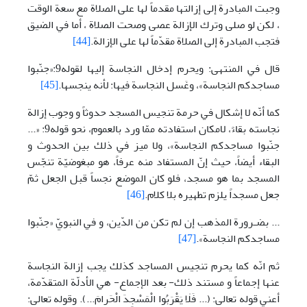
وجبت المبادرة إلى إزالتها مقدماً لها على الصلاة مع سعة الوقت
، لكن لو صلى وترك الإزالة عصى وصحت الصلاة ، أما في الضيق
فتجب المبادرة إلى الصلاة مقدّماً لها على الإزالة.
[44]
قال في المنتهى: ويحرم إدخال النجاسة إليها لقوله9:«جنّبوا
مساجدكم النجاسة»، وغَسل النجاسة فيها: لأنه ينجسها.
[45]
كما أنّه لا إشكال في حرمة تنجيس المسجد حدوثاً و وجوب إزالة
نجاسته بقاءً، لامكان استفادته ممّا ورد بالعموم، نحو قوله9: «...
جنّبوا مساجدكم النجاسة»، ولا ميز في ذلك بين الحدوث و
البقاء أيضاً، حيث إنّ المستفاد منه عرفاً، هو مبغوضيّة تنجّس
المسجد بما هو مسجد، فلو كان الموضع نجساً قبل الجعل ثمّ
جعل مسجداً يلزم تطهيره بلا كلام.
[46]
... بضـرورة المذهب إن لم تكن من الدّين، و في النبويّ «جنّبوا
مساجدكم النجاسة».
[47]
ثم انّه كما يحرم تنجيس المساجد كذلك يجب إزالة النجاسة
عنها إجماعاً و مستند ذلك- بعد الإجماع- هي الأدلّة المتقدّمة،
أعني قوله تعالى: (... فَلٰا يَقْرَبُوا الْمَسْجِدَ الْحَرامَ...). وقوله تعالى: