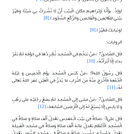
(وَإِذْ بَوَّأْنَا لِإِبْرَاهِيمَ مَكَانَ الْبَيْتِ أَنْ لَا تُشْـرِكْ بِي شَيْئًا وَطَهِّرْ
بَيْتِيَ لِلطَّائِفِينَ وَالْقَائِمِينَ وَالرُّكَّعِ السُّجُودِ).
[8]
(وَثِيَابَكَ فَطَهِّرْ).
[9]
الروايات:
قَالَ الصَّادِقُ7 :«مَنْ تَنَخَّمَ فِي الْمسْجِدِ ثُمَّ رَدَّهَا فِي جَوْفِهِ لَمْ تَمُرَّ
بِدَاءٍ إِلَّا أَبْرَأَتْهُ».
[10]
قَالَ رَسُولُ الله9: «مَنْ كَنَسَ الْمسْجِدَ يَوْمَ الْخَمِيسِ وَ لَيْلَةَ
الْجُمُعَةِ فَأَخْرَجَ مِنْهُ مِنَ التُّرَابِ مَا يُذَرُّ فِي الْعَيْنِ غَفَرَ اللهُ تَعَالَى
لَهُ».
[11]
قَالَ الصَّادِقُ7: «مَنْ مَشَى إِلَى الْمسْجِدِ لَمْ يَضَعْ رِجْلَيْهِ عَلَى رَطْبٍ
وَ لَا يَابِسٍ إِلَّا يُسَبِّحُ لَهُ إِلَى الْأَرَضِينَ السَّابِعَةِ».
[12]
قَالَ عَلِيٌّ7: «صَلَاةٌ فِي بَيْتِ الْـمَقدِسِ تَعْدِلُ أَلْفَ صَلَاةٍ وَ صَلَاةٌ فِي
الْمسْجِدِ الْأَعْظَمِ تَعْدِلُ مِائَةَ أَلْفِ صَلَاةٍ وَصَلَاةٌ فِي مَسْجِدِ الْقَبِيلَةِ
تَعْدِلُ خَمْساً وَ عِشْرِينَ صَلَاةً وَ صَلَاةٌ فِي مَسْجِدِ السُّوقِ تَعْدِلُ