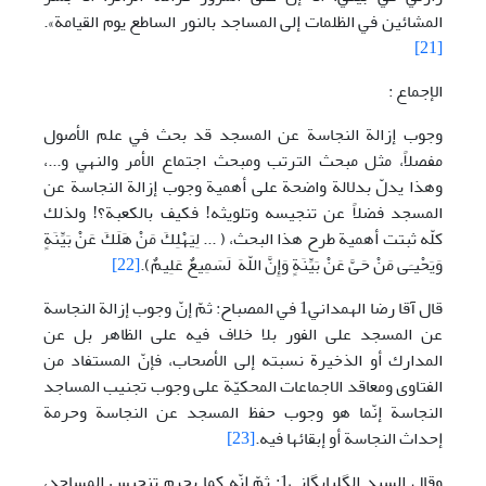
المشائين في الظلمات إلى المساجد بالنور الساطع يوم القيامة».
[21]
الإجماع :
وجوب إزالة النجاسة عن المسجد قد بحث في علم الأصول
مفصلاً، مثل مبحث الترتب ومبحث اجتماع الأمر والنهي و...،
وهذا يدلّ بدلالة واضحة علی أهمية وجوب إزالة النجاسة عن
المسجد فضلاً عن تنجيسه وتلويثه! فکيف بالکعبة؟! ولذلك
کلّه ثبتت أهمية طرح هذا البحث، ( ... لِيَهْلِكَ مَنْ هَلَكَ عَنْ بَيِّنَةٍ
وَيَحْيـَى مَنْ حَىَّ عَنْ بَيِّنَةٍ وَإِنَّ اللّهَ لَسَمِيعٌ عَلِيمٌ).
[22]
قال آقا رضا الهمداني1 في المصباح: ثمّ إنّ وجوب إزالة النجاسة
عن المسجد على الفور بلا خلاف فيه على الظاهر بل عن
المدارك أو الذخيرة نسبته إلى الأصحاب، فإنّ المستفاد من
الفتاوى ومعاقد الاجماعات المحكيّة على وجوب تجنيب المساجد
النجاسة إنّما هو وجوب حفظ المسجد عن النجاسة وحرمة
إحداث النجاسة أو إبقائها فيه.
[23]
وقال السيد الگلپايگاني1: ثمّ إنّه كما يحرم تنجيس المساجد،