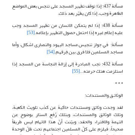
مسألة 437: إذا توقف تطهير المسجد على تنجس بعض المواضع
الطاهرة وجب، إذا كان يطهّر بعد ذلك.
مسألة 438: إذا لم يتمكن الانسان من تطهير المسجد وجب
عليه إعلام غيره إذا احتمل حصول التطهير بإعلامه.
[53]
مسألة: في جواز تنجيس مساجد اليهود والنصارى اشكال، وأما
مساجد المسلمين فلا فرق بين فِرقهم.
[54]
مسألة 432: تجب المبادرة إلى إزالة النجاسة من المسجد إذا
استلزمت هتك حرمته...
[55]
* * *
الوثائـق والمستندات:
لقد وجدت وثائق ومستندات حاکية عن کذب تلويث الکعبة،
وتلك الوثائق والمستندات، وبتلك رُفع الستار بوضوح عن
التهمة والافتراء والحقد، وبيّنت أنّ هذا الاتهام ليس طريقاً
صحيحاً، فيلزم علی کلّ المسلمين اجتماعهم تحت ظلّ الوحدة