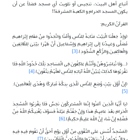
أتباع أهل البيت:، تنجيس أو تلويث أي مسجد فضلاً عن أن
يکون المسجد الحرام و الکعبة المشرفة!!
القرآنُ الكريم:
(وَإِذْ جَعَلْنَا الْبَيْتَ مَثَابَةً لِلنَّاسِ وَأَمْنًا وَاتَّخِذُوا مِنْ مَقَامِ إِبْرَاهِيمَ
مُصَلًّى وَعَهِدْنَا إِلَى إِبْرَاهِيمَ وَإِسْمَاعِيلَ أَنْ طَهِّرَا بَيْتِىَ لِلطَّائِفِينَ
وَالْعَاكِفِينَ وَالرُّكَّعِ السُّجُودِ).
[3]
(...وَلَا تُبَاشِرُوهُنَّ وَأَنْتُمْ عَاكِفُونَ فِى الْمَسَاجِدِ تِلْكَ حُدُودُ اللَّهِ فَلَا
تَقْرَبُوهَا كَذَلِكَ يُبَيِّنُ اللَّهُ آَيَاتِهِ لِلنَّاسِ لَعَلَّهُمْ يَتَّقُونَ).
[4]
(إِنَّ أَوَّلَ بَيْتٍ وُضِعَ لِلنَّاسِ لَلَّذِى بِبَكَّةَ مُبَارَكًا وَهُدًى لِلْعَالَمِينَ).
[5]
(يَا أَيُّهَا الَّذِينَ آمَنُوا إِنَّمَا الْمشـْرِكُونَ نَجَسٌ فَلَا يَقْرَبُوا الْمَسْجِدَ
الْحَرَامَ بَعْدَ عَامِهِمْ هَذَا وَإِنْ خِفْتُمْ عَيْلَةً فَسَوْفَ يُغْنِيكُمُ اللَّهُ مِنْ
فَضْلِهِ إِنْ شَاءَ إِنَّ اللَّهَ عَلِيمٌ حَكِيمٌ).
[6]
(لَمَسْجِدٌ أُسِّسَ عَلَى التَّقْوَى مِنْ أَوَّلِ يَوْمٍ أَحَقُّ أَنْ تَقُومَ فِيهِ فِيهِ
رِجَالٌ يُحِبُّونَ أَنْ يَتَطَهَّرُوا وَاللَّهُ يُحِبُّ الْمُطَّهِّرِينَ).
[7]