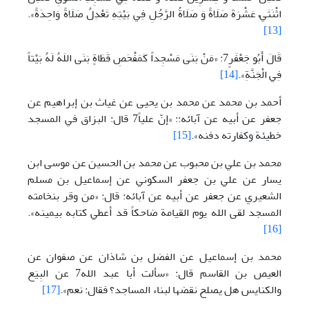
اثْنَتَيْ عَشْرَةَ صَلَاةً وَ صَلَاةُ الرَّجُلِ فِي بَيْتِهِ تَعْدِلُ صَلَاةً وَاحِدَةً».
[13]
قَالَ أَبُو جَعْفَرٍ7: «مَنْ بَنَى مَسْجِداً كَمَفْحَصِ قَطَاةٍ بَنَى اللَهُ لَهُ بَيْتاً
فِي الْجَنَّةِ».
[14]
أحمد بن محمد عن محمد بن يحيى عن غياث بن إبراهيم عن
جعفر عن أبيه عن آبائه:: «إنّ علياً7 قال: البزاق في المسجد
خطيئة وكفارته دفنه».
[15]
محمد بن علي بن محبوب عن محمد بن الحسين عن موسى ابن
يسار عن علي بن جعفر السكوني عن إسماعيل بن مسلم
الشعيري عن جعفر عن أبيه عن آبائه: قال: «من وقر بنخامته
المسجد لقى الله يوم القيامة ضاحكاً قد أعطي كتابه بيمينه».
[16]
محمد بن إسماعيل عن الفضل بن شاذان عن صفوان عن
العيص بن القاسم قال: «سألت أبا عبد الله7 عن البِيَع
والكنايس هل يصلح نقضها لبناء المساجد؟ فقال: نعم».
[17]