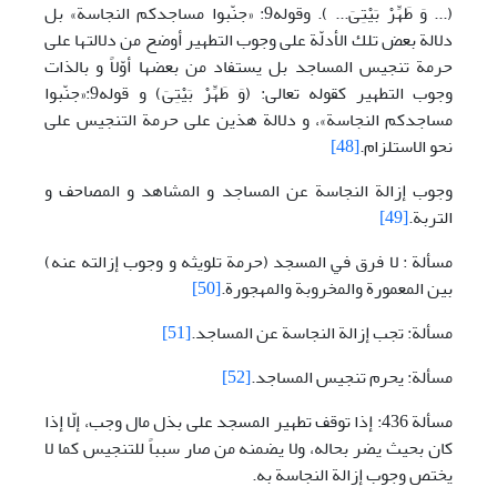
(... وَ طَهِّرْ بَيْتِىَ... ). وقوله9: «جنّبوا مساجدكم النجاسة» بل
دلالة بعض تلك الأدلّة على وجوب التطهير أوضح من دلالتها على
حرمة تنجيس المساجد بل يستفاد من بعضها أوّلاً و بالذات
وجوب التطهير كقوله تعالى: (وَ طَهِّرْ بَيْتِىَ) و قوله9:«جنّبوا
مساجدكم النجاسة»، و دلالة هذين على حرمة التنجيس على
نحو الاستلزام.
[48]
وجوب إزالة النجاسة عن المساجد و المشاهد و المصاحف و
التربة.
[49]
مسألة : لا فرق في المسجد (حرمة تلويثه و وجوب إزالته عنه)
بين المعمورة والمخروبة والمهجورة.
[50]
مسألة: تجب إزالة النجاسة عن المساجد.
[51]
مسألة: يحرم تنجيس المساجد.
[52]
مسألة 436: إذا توقف تطهير المسجد على بذل مال وجب، إلّا إذا
كان بحيث يضر بحاله، ولا يضمنه من صار سبباً للتنجيس كما لا
يختص وجوب إزالة النجاسة به.