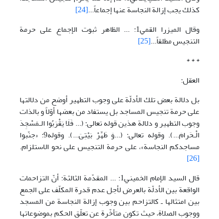
كذلك يجب إزالة النجاسة عنها إجماعاً...
[24]
وقال الميزرا القمي1: ... الظاهر ثبوت الإجماع على حرمة
التنجيس مطلقاً...
[25]
* * *
العقل:
بل دلالة بعض تلك الأدلّة على وجوب التطهير أوضح من دلالتها
على حرمة تنجيس المساجد بل يستفاد من بعضها أوّلاً و بالذات
وجوب التطهير و دلالة هذين قوله تعالى: (... فَلٰا يَقْرَبُوا الـمَسْجِدَ
الْـحَرامَ...). وقوله تعالى: (...وَ طَهِّرْ بَيْتِىَ...). وقوله9: «جنّبوا
مساجدكم النجاسة»، على حرمة التنجيس على نحو الاستلزام.
[26]
قال السيد الإمام الخميني1: ... المقدّمة الثالثة: أنّ التزاحمات
الواقعة بين الأدلّة بالعرض لأجل عدم قدرة المكلّف على الجمع
بين امتثالها ـ كالتزاحم بين وجوب إزالة النجاسة من المسجد
ووجوب الصلاة، حيث تكون متأخّرة عن تعلّق الحكم بموضوعاتها