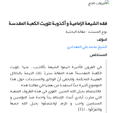
فقه الشيعة الإمامية و أكذوبة تلويث الكعبة المقدسة
نوع المستند : مقالة البحثية
المؤلف
الشيخ محمدعلي المقدادي
المستخلص
في القرون الأخيرة اتهموا الشيعة بأکاذيب... منها: تلويث
الکعبة المقدسة! هذه المقالة ستردّ تلك التهمة بالدلائل
الفقهية المحکمة، ولايخفی أنّ الوثائق والمستندات حول هذا
الموضوع کثيرة جدّاً استفدنا من بعضها في مقالتنا هذه.
فالاعتصام بحبل الله المتين القوي في هذه الظروف الصعبة
التي صارت أيادي أعداء الإسلام يداً واحدة ضدّ المؤمنين و
المسلمين واجب و لازم، (وَاعتَصِمُوا بِحَبلِ اللهِ جَميعاً
وَلَاتَفَرَّقُوا...).[1]