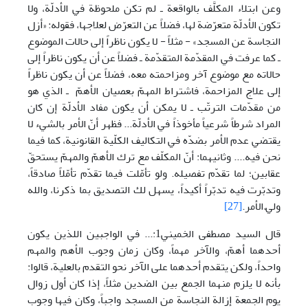
وعن ابتلاء المكلَّف بالواقعة ـ لم تكن ملحوظة في الأدلّة، ولا
تكون الأدلّة متعرّضة لها، فضلاً عن التعرّض لعلاجها، فقوله: «أزل
النجاسة عن المسجد» - مثلاً - لا يكون ناظراً إلى حالات الموضوع
ـ كما عرفت في المقدّمة المتقدّمة ـ فضلاً عن أن يكون ناظراً إلى
حالاته مع موضوع آخر ومزاحمته معه، فضلاً عن أن يكون ناظراً
إلى علاج المزاحمة، فاشتراط المهمّ بعصيان الأهمّ ـ الذي هو
من مقدّمات الترتّب ـ لا يمكن أن يكون مفاد الأدلّة إن كان
المراد شرطاً شرعياً مأخوذاً في الأدلّة... فظهر أنّ الأمر بالشيء لا
يقتضي عدم الأمر بضدّه في التكاليف الكلّية القانونية، كما فيما
نحن فيه.... وثانيهما: أنّ المكلّف مع ترك الأهمّ والمهمّ يستحقّ
عقابين؛ لما تقدّم تفصيله. ولو تأمّلت فيما تقدّم تأمّلاً صادقاً،
وتدبّرت فيه تدبّراً أكيداً، يسهل لك التصديق بما ذكرنا، والله
وليّ الأمر.
[27]
قال السيد مصطفى الخميني1:... في الواجبين اللذين يكون
أحدهما أهمّ، والآخر مهماً، وكان زمان وجوب الأهم والمهم
واحداً، ولكن يتقدم أحدهما على الآخر نحو التقدم بالعلية، قالوا:
بأنه لا يلزم منهما الجمع بين الضدين مثلاً، إذا كان أول زوال
يوم الجمعة إزالة النجاسة من المسجد واجباً، وكان فيها وجوب