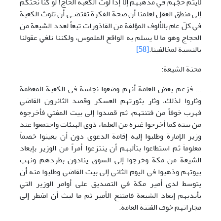
لايتم حجّهم في مذهبهم إلّا إذا لوث الکعبة الحاج! لو کنا نحتکم
إلى منطق العقل لعلمنا أن صحة الفکرة تقتضـي أن تلوث الکعبة
في کلّ عام بالألوف المؤلفة من القاذورات تبعاً لعدد الشيعة من
الحجاج وهو ما لا يسلم به الواقع الملموس، ولکننا نلغي عقولنا
بالنسبة لمخالفينا.
[58]
محنة الشيعة:
... فزعم بعض العامة أنهم وضعوا نجاسة في الکعبة المعظمة
وثاروا لذلك، وثار بثورتهم العسکر وقصد الثائرون القاضي
فهرب خوفاً من فتنتهم، ثم قصدوا إلى بيت المفتي فأخرجوه
من بيته کما أخرجوا غيره من العلماء ذوي الهيئات واجتمعوا عند
وزير الإمارة وطلبوا إليه إقامة الدعوى دون أن يعينوا خصماً
معلوماَ ثم استطاعوا بتألبهم أن ينتزعوا أمراً من الوزير بإبعاد
الشيعة من مکة وخرجوا إلى السوق ينادون بطردهم ونهب
بيوتهم وذهبوا في اليوم الثاني إلى بيت القاضي وطلبوا منه أن
يتوسط لدى أمير مکة في التصديق على أوامر الوزير التي
بأيديهم إبعاد الشيعة فامتنع الأمير ثم ما لبث أن اضطر إلى
مجاراتهم خوف الفتنة العامة.