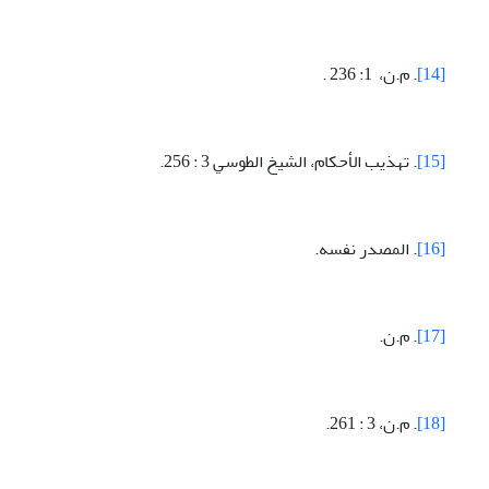
[14]
. م.ن، 1: 236 .
[15]
. تهذيب الأحکام، الشيخ الطوسي 3 : 256.
[16]
. المصدر نفسه.
[17]
. م.ن.
[18]
. م.ن، 3 : 261.