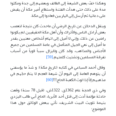
وهکذا خفّ بعض الشيعة إلى الطائف وبعضهم إلى جدة ومکثوا
مدة على ذلك حتى هدأت الفتنة واستطاع أمير مکة أن يقبض
على دعاتها ثم أرسل إلى الهاربين فعادوا إلى مکة.
وينقل الدحلان عن تاريخ الرضي أن ماحدث کان نتيجة لتعصب
بعض أراذل الناس والأتراك وأن أهل مکة الحقيقيين لم يکونوا
راضين عن ذلك، وإني لا أميل إلى اتهام أشخاص معنيين بقدر
ما أميل إلى نعي الجهل المتأصل في عامة المسلمين من جميع
الأجناس والمذاهب، وقد کان ولايزال سبباً قوياً من أسباب
تفرقة المسلمين وتشتيت کلمتهم.
[59]
وقال أحمد السباعي في کتابه (تاريخ مکة): و شدّ ما يؤسفني
أن يتوهم العامة إلی اليوم أنّ شيعة العجم لا يتمّ حجّهم في
مذهبهم إلاّ إذا لوث الكعبة الحاج!!!
[60]
وفي ذي الحجة عام 1362ق، 1322ش، (قبل 78 سنة) وقعت
حادثة مؤلمة أدت إلی قتل أحد الأبرياء الحاج أبي طالب اليزدي
بتهمة تلويث البيت الشـريف، نأتي ببعض الوثائق حول هذا
الموضوع: