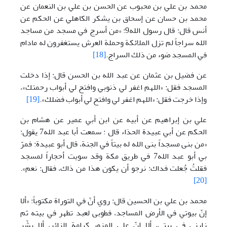
محمد بن علي بن محبوب عن الحسن بن علي بن النعمان عن
محمد بن حسان عن إسحاق بن يشكر الكاهلي عن الحكم عن
أنس قال: قال رسول الله9: «من أسرج في مسجد من مساجد
الله سراجاً لم تزل الملائكة وحملة العرش يستغفرون له مادام
في المسجد ضوء من ذلك السراج.
[18]
عن فضيل بن عثمان عن عبد الله بن الحسن قال: إذا دخلت
المسجد فقل: «اللهم اغفر لي ذنوبي وافتح لي أبواب رحمتك»،
وإذا خرجت فقل: «اللهم اغفر لي وافتح لي أبواب فضلك».
[19]
علي بن إبراهيم عن أبيه عن ابن أبي عمير عن هشام بن
الحكم عن أبي عبيدة الحذاء قال : سمعت أبا عبد الله7 يقول:
«من بنى مسجداً بنى الله له بيتاً في الجنة، قال أبو عبيدة: فمرّ
بي أبو عبد الله7 في طريق مكة وقد سويت أحجاراً لمسجد
فقلتُ جُعلت فداك: نرجو أن يكون هذا من ذاك، فقال: نعم».
[20]
محمد بن علي بن الحسين قال: روي أنّ في التوراة مكتوباً: «ألا
إنّ بيوتي في الأرض المساجد، فطوبى لعبد تطهر في بيته ثم
زارني في بيتي، ألا إنّ على المزور كرامة الزائر، ألا بشّر