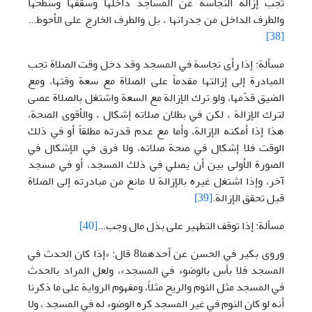
تجب إزالة النجاسة عن المساجد داخلها وسقفها وسطحها
والطرف الداخل من جدرانها ، بل والطرف الخارج على الأحوط...
[38]
مسألة: إذا رأى نجاسة في المسجد وقد دخل وقت الصلاة تجب
المبادرة إلى إزالتها مقدماً على الصلاة مع سعة وقتها، ومع
الضيق قدّمها، ولو ترك الإزالة مع السعة واشتغل بالصلاة عصى
لترك الإزالة ، لكن في بطلان صلاته إشكال ، والأقوى الصحة،
هذا إذا أمكنه الإزالة، وأما مع عدم قدرته مطلقاً أو في ذلك
الوقت فلا إشكال في صحة صلاته، ولا فرق في الإشكال في
الصورة الأولى بين أن يصلي في ذلك المسجد، أو في مسجد
آخر، وإذا اشتغل غيره بالإزالة لا مانع من مبادرته إلى الصلاة
قبل تحقق الإزالة.
[39]
مسألة: إذا توقف التطهير على بذل مال وجب...
[40]
وروى بكير في الحسن عن أحدهما8 قال: «إذا كان الحدث في
المسجد فلا بأس بالوضوء في المسجد»، ولعل المراد بالحدث
في المسجد مثل النوم والريح مثلاً، ومفهوم الرواية على ما ذكرنا
أنه لو كان النوم في غير المسجد كره الوضوء له في المسجد ، ولا