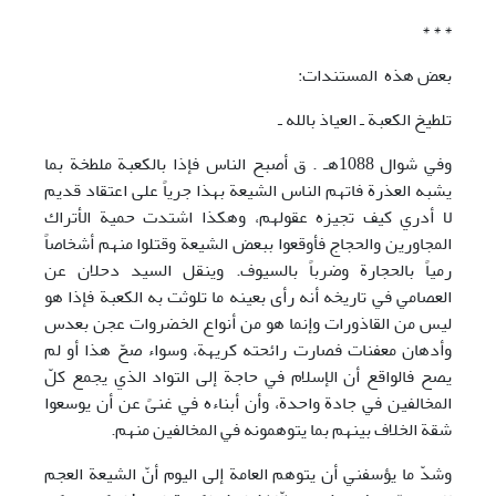
* * *
بعض هذه المستندات:
تلطيخ الکعبة ـ العياذ بالله ـ
وفي شوال 1088هـ . ق أصبح الناس فإذا بالکعبة ملطخة بما
يشبه العذرة فاتهم الناس الشيعة بهذا جرياً على اعتقاد قديم
لا أدري کيف تجيزه عقولهم، وهکذا اشتدت حمية الأتراك
المجاورين والحجاج فأوقعوا ببعض الشيعة وقتلوا منهم أشخاصاً
رمياً بالحجارة وضرباً بالسيوف. وينقل السيد دحلان عن
العصامي في تاريخه أنه رأى بعينه ما تلوثت به الکعبة فإذا هو
ليس من القاذورات وإنما هو من أنواع الخضروات عجن بعدس
وأدهان معفنات فصارت رائحته کريهة، وسواء صحّ هذا أو لم
يصح فالواقع أن الإسلام في حاجة إلى التواد الذي يجمع کلّ
المخالفين في جادة واحدة، وأن أبناءه في غنىً عن أن يوسعوا
شقة الخلاف بينهم بما يتوهمونه في المخالفين منهم.
وشدّ ما يؤسفني أن يتوهم العامة إلى اليوم أنّ الشيعة العجم