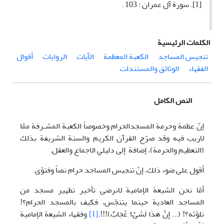
[1]. سورة آل عمران : 103 .
الكلمات الرئيسية
تنجيس المساجد
الکعبة المعظمة
الآيات
الروايات
أقوال
الفقهاء
الوثائق والمستندات
النص الكامل
إنّ عظمة وحرمة المسجدالحرام وخصوصاً الكعبة المشـرفة ممّا
لاريب فيه وقد صرّح القرآن الكريم والسنة الشريفة بذلك
(التعظيم والحرمة)، إضافة إلی دليلي الاجماع والعقل.
أقول على ضوء ذلك، إنّ تنجيس المساجد حرام نصاً وفتوًى.
أمّا نحن الشيعة الإمامية لانرضی تأخير تطهير مسجد من
المساجد العادية حينما يتنجّس، فکيف بالمسجد الحرام؟!
نلوّثه؟! (... إِنَّ هَذَا لَشَىْءٌ عُجَابٌ)!!!.
[1]
وفقهاء الشيعة الإمامية