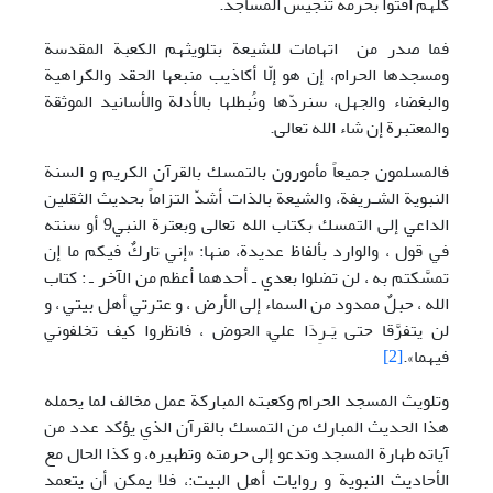
کلّهم أفتوا بحرمة تنجيس المساجد.
فما صدر من اتهامات للشيعة بتلويثهم الكعبة المقدسة
ومسجدها الحرام، إن هو إلّا أكاذيب منبعها الحقد والکراهية
والبغضاء والجهل، سنردّها ونُبطلها بالأدلة والأسانيد الموثقة
والمعتبرة إن شاء الله تعالی.
فالمسلمون جميعاً مأمورون بالتمسك بالقرآن الکريم و السنة
النبوية الشـريفة، والشيعة بالذات أشدّ التزاماً بحديث الثقلين
الداعي إلی التمسك بکتاب الله تعالی وبعترة النبي9 أو سنته
في قول ، والوارد بألفاظ عديدة، منها: «إني تاركٌ فيکم ما إن
تمسَّکتم به ، لن تضلوا بعدي ـ أحدهما أعظم من الآخر ـ : کتاب
الله ، حبلٌ ممدود من السماء إلی الأرض ، و عترتي أهل بيتي ، و
لن يتفرَّقا حتی يَـرِدَا عليَّ الحوض ، فانظروا کيف تخلفوني
فيهما».
[2]
وتلويث المسجد الحرام وکعبته المبارکة عمل مخالف لما يحمله
هذا الحديث المبارك من التمسك بالقرآن الذي يؤکد عدد من
آياته طهارة المسجد وتدعو إلی حرمته وتطهيره، و کذا الحال مع
الأحاديث النبوية و روايات أهل البيت:، فلا يمکن أن يتعمد