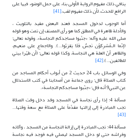
ينافي ذلك مفهوم الرواية الأولى بناء على حمل الوضوء فيها على
الرافع للحدث، لأن ذلك مفهوم لقب.
[41]
أما الوجوب لدخول المسجد فعند البعض مقيد بالتلويث ،
والأدلة ظاهرة في المطلق كما هو رأى المصنف إن تمت وهو قوله
صلى الله عليه وآله: «جنّبوا مساجدكم النجاسة». وقوله تعالى:
(إنّما الـمُشرِكوُن نَجسٌ فَلَا يَقرَبُوا...). والاجماع على منعهم،
والظاهر أنّ العلة هي النجاسة، وكذا قوله تعالى: (أن طهّرا بيتيَ
للطائفين...).
[42]
وفي الوسائل باب 24 حديث 2 من أبواب أحكام المساجد من
كتاب الصلاة قال: روى جماعة من أصحابنا في كتب الاستدلال
عن النبي9 أنه قال: «جنّبوا مساجدكم النجاسة».
مسألة 4: إذا رأى نجاسة في المسجد وقد دخل وقت الصلاة
تجب المبادرة إلى إزالتها مقدّماً على الصلاة مع سعة وقتها...
[43]
مسألة 44: تجب المبادرة إلى إزالة النجاسة من المسجد ، وآلاته
وفراشه حتى لو دخل المسجد ليصلي فيه فوجد فيه نجاسة