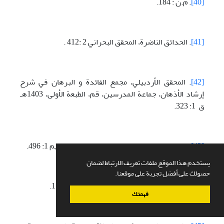
[40]
. م.ن : 184.
[41]
. الحدائق الناضرة، المحقق البحراني 2 :412 .
[42]
. المحقق الأردبيلي، مجمع الفائدة و البرهان في شرح
إرشاد الأذهان، جماعة المدرسين، قم، الطبعة الأولی، 1403هـ
ق 1: 323.
[43]
. مستمسك العروة الوثقی، السيد محسن الحكيم 1: 496.
يستخدم هذا الموقع ملفات تعريف الارتباط لضمان
حصولك على أفضل تجربة على موقعنا.
[44]
. منهاج الصالحين، السيد محسن الحکيم 1 : 157.
فهمتك