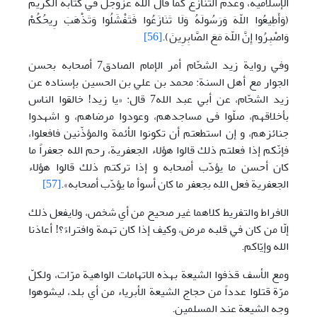
الإسلامية، وعدم التنازع کما قال الله عزّوجلّ في کتابه الکريم
(وَأَطِيعُوا اللّهَ وَرَسُولَهُ وَلَا تَنَازَعُوا فَتَفْشَلُوا وَتَذْهَبَ رِيحُكُمْ
وَاصْبِرُوا إِنَّ اللّهَ مَعَ الصَّابِرِينَ).
[56]
وفي رواية زيد الشحّام أمر الإمام الصادق7 أصحابه بحسن
الجوار مع أهل السنة: محمد بن علي بن الحسين بإسناده عن
زيد الشحّام، عن أبي عبد الله7 قال: «يا زيد! خالقوا الناس
بأخلاقهم، صلّوا فى مساجدهم، وعودوا مرضاهم، و اشهدوا
جنائزهم، و إن استطعتم أن تكونوا الأئمة والمؤذّنين فافعلوا،
فإنّكم إذا فعلتم ذلك قالوا هؤلاء الجعفرية، رحم الله جعفراً ما
كان أحسن ما يؤدّب أصحابه و إذا تركتم ذلك قالوا هؤلاء
الجعفرية فعل الله بجعفر ما كان أسوأ ما يؤدّب أصحابه».
[57]
الافراط والتفريط کلاهما غير صحيح من أي شخص، ولايفعل ذلك
إلّا من کان في قلبه مرض، وکيف إذا کان تهمة وافتراءً؟! أعاذنا
الله وإيّاکم.
ومع الأسف قذفوا الشيعة بهذه الاتهامات الواهية مرّات، ولکلّ
مرّة قتلوا عدداً من حجاج الشيعة الأبرياء من أي بلد، ليشوهوا
وجه الشيعة عند المسلمين.