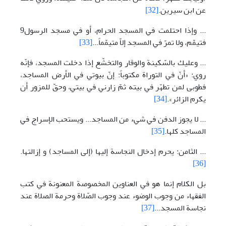
عن ابن سيرين.
[32]
... وإذا احتلمت في المسجد الحرام، أو في مسجد الرسول9
فتيمّم، ولا تمرّ في المسجد إلاّ متيمّماً...
[33]
... وعليك بالسّكينة والوقار والتخشّع إذا دخلت المسجد، فإنّه
روي: «أنّ في التوراة مكتوباً: إنّ بيوتي في الأرض المساجد،
فطوبى لمن تطهّر في بيته ثمّ زارني في بيتي، وحقّ للمزور أن
يكرم الزائر».
[34]
... لا يجوز الدفن في شيء من المساجد... ويستحب الإسراج في
المساجد كلها.
[35]
... الثامن: يحرم إدخال النجاسة إليها (إلی المساجد) و إزالتها.
[36]
بل الكلام إنما هو في العناوين المخصوصة المعنونة في كتب
الفقهاء من وجوب الوضوء عند وجوب الصّلاة وحرمة الصلاة عند
نجاسة المسجد...
[37]