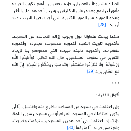
الصلاة مشـروطاً بالعصيان، فإنه بعصيان الأهم تكون العبادة
مأموراً بها، مع وحدة زمان التكليفين، وترتب أحدهما على الآخر.
وهذه الصورة من الصور الكثيرة التي أجري فيها الترتب عند
أربابه...
[28]
هکذا يبحث علماؤنا حول وجوب إزالة النجاسة عن المسجد،
فأكذوبة تلويث الکعبة أکذوبة مدسوسة مجعولة، وأكذوبة
مفضوحة، وأكذوبة دنيئة قبيحة التي قذفوهم بها لإيجاد
التفرق في صفوف المسلمين، قال الله تعالی: (وَأَطِيعُوا اللَّهَ
وَرَسُولَهُ وَلَا تَنَازَعُوا فَتَفْشَلُوا وَتَذْهَبَ رِيحُكُمْ وَاصْبِرُوا إِنَّ اللّهََ
مَعَ الصَّابِرِينَ).
[29]
* * *
أقوال الفقهاء:
وإن احتلمت في مسجد من المساجد فاخرج منه واغتسل، إلّا أن
يكون احتلامك في المسجد الحرام أو في مسجد رسول الله9،
فإنك إذا احتلمت في أحد هذين المسجدين، تيمّمت وخرجت،
ولم تمش فيهما إلّا متيمّماً.
[30]