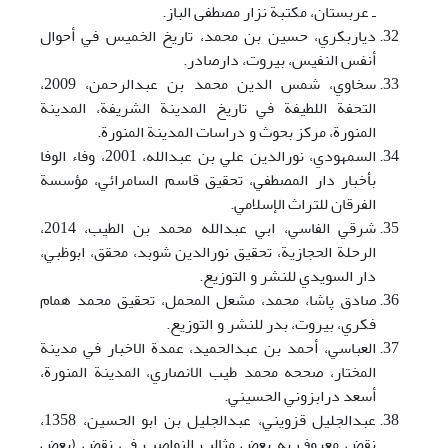
ـ عربستان، مکتبة نزار مصطفی الباز.
دياربکري، حسين بن محمد، تاريخ الخميس في أحوال
أنفس النفيس، بيروت، دارصادر.
سخاوي، شمس الدين محمد بن عبدالرحمن، 2009،
التحفة اللطيفة في تاريخ المدينة الشريفة، المدينة
المنورة، مرکز بحوث و دراسات المدينة المنورة.
السمهودي، نورالدين علي بن عبدالله، 2001، وفاء الوفا
بأخبار دار المصطفي، تحقيق قاسم السامرائي، مؤسسة
الفرقان للتراث الإسلامي.
شرقي الفاسي، ابي عبدالله محمد بن الطيب، 2014،
الرحلة الحجازية، تحقيق نورالدين شوبد، محقق، ابوظبي،
دار السويدي للنشر و التوزيع.
صادق پاشا، محمد، مشعل المحمل، تحقيق محمد همام
فکري، بيروت، بدر للنشر و التوزيع.
العباسي، أحمد بن عبدالحميد، عمدة الاخبار في مدينة
المختار، صححه محمد طيب الانصاري، المدينة المنورة،
أسعد درابزوني الحسيني.
عبدالجليل قزويني، عبدالجليل بن ابو الحسين، 1358،
نقض معروف به بعض مثالب النواصب في نقض (بعض