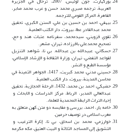
بورکهارت، جون لوئيس، 2007، ترحال في الجزيرة
العربية، ترجمه صبري محمد حسن و عرب محمد صابر،
القاهرة، المرکز القومي للترجمه.
بيهقي، احمد بن حسين بن علي، السنن الكبری، تحقيق
محمد عبدالقادر عطا، بيروت، دار الکتب العلمية.
تقوي قزويني، سيدمحمد، سفرنامه عتبات هند و حج،
تصحيح محمدعلي باقرزاده، تهران، مشعر.
حسکاني، عبيدالله بن عبدالله. بي تا، شواهد التنزيل
لقواعد التفضي، تهران، وزارة الثقافة و الإرشاد الإسلامي،
مؤسسة الطبع و النشر.
حسيني مدني، محمد کبريت، 1417، الجواهر الثمينة في
محاسن المدينة، بيروت، دار الکتب العلمية.
حضيكي، احمد بن محمد، 1432، الرحلة الحجازية، تحقيق
عبدالعالي المدبر، الرباط، مرکز الدراسات و الابحاث و
إحياءالتراث الرابطة المحمدية للعلماء.
خامه يار، احمد، ﺑﺮرسی و ﻣﻘﺎﻳﺴﻪ دو ﻣﺘﻦ ﻛﻬﻦ ﻣﺘﻌﻠﻖ ﺑﻪ
ﻣﻐﺮب اﺳﻼمی در ﺗﻮﺻﻴﻒ ﺣﺮﻣﻴﻦ.
خوارزمي، محمد بن اسحاق، بي تا، إثارة الترغيب و
التشويق إلی المساجد الثلاثة و البيت العتيق، مکه مکرمه