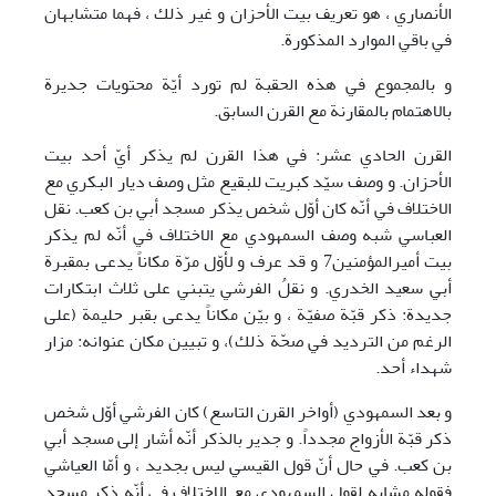
الأنصاري ، هو تعريف بيت الأحزان و غير ذلك ، فهما متشابهان
في باقي الموارد المذكورة.
و بالمجموع في هذه الحقبة لم تورد أيّة محتويات جديرة
بالاهتمام بالمقارنة مع القرن السابق.
القرن الحادي عشر: في هذا القرن لم يذكر أيّ أحد بيت
الأحزان. و وصف سيّد كبريت للبقيع مثل وصف ديار البكري مع
الاختلاف في أنّه کان أوّل شخص يذكر مسجد أبي بن كعب. نقل
العباسي شبه وصف السمهودي مع الاختلاف في أنّه لم يذكر
بيت أميرالمؤمنين7 و قد عرف و لأوّل مرّة مكاناً يدعى بمقبرة
أبي سعيد الخدري. و نقلُ الفرشي يتبني على ثلاث ابتكارات
جديدة: ذكر قبّة صفيّة ، و بيّن مكاناً يدعى بقبر حليمة (على
الرغم من الترديد في صحّة ذلك)، و تبيين مكان عنوانه: مزار
شهداء أحد.
و بعد السمهودي (أواخر القرن التاسع) کان الفرشي أوّل شخص
ذكر قبّة الأزواج مجدداً. و جدير بالذكر أنّه أشار إلى مسجد أبي
بن كعب. في حال أنّ قول القيسي ليس بجديد ، و أمّا العياشي
فقوله مشابه لقول السمهودي مع الاختلاف في أنّه ذكر مسجد