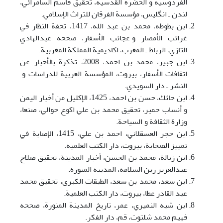
الفردوسية و الحضرة القدسية، تحقيق قاسم السامرائي،
لندن ـ انگليس، مؤسسة الفرقان للتراث الإسلامي.
ابن بطوطه، محمد بن عبد الله، 1417، تحفة النظار في
غرائب الأمصار و عجائب الأسفار، صححه عبدالهادي
التازي، الرباط ـ المغرب، اکاديمية المملکة المغربية.
ابن جبير، محمد بن احمد، 2008، تذکرة بالأخبار عن
اتقافات الأسفار، بيروت، المؤسسة العربية للدراسات و
النشر ـ دار السويدي.
ابن حائك، حسن بن احمد، 1425، الإکليل من أخبار اليمن
و أنساب حمير، تحقيق محمد بن علي اکوع حوالي، صنعا،
وزارة الثقافة و السياحة.
ابن حجر العسقلاني، احمد بن علي، 1415، الإصابة في
تمييز الصحابة، بيروت، دار الکتب العلميه.
ابن زبالة، محمد بن الحسن، أخبار المدينة، تحقيق صلاح
عبدالعزيز زين السلامة، المدينة المنورة.
ابن سعد، محمد بن سعد، الطبقات الکبری، تحقيق محمد
عبد القادر عطا، بيروت، دار الکتب العلمية.
ابن شبه النميري، عمر، تاريخ المدينة المنورة، صححه
فهيم محمد شلتوت، قم، دار الفکر.