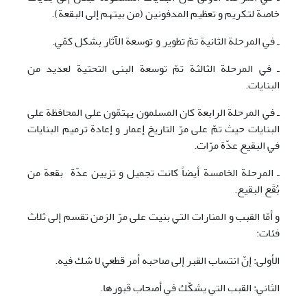
خاصة لتكريم و تعظيم المدفونين (من بيتهم إلى البقعة).
ـ في المرحلة الثانية تمّ تطوير و توسعة الآثار بشكل كمّي.
ـ في المرحلة الثالثة تمّ توسعة البنى التحتية لعديد من
البنايات.
ـ في المرحلة الرابعة كان المسلمون يهتمّون على المحافظة على
البنايات حيث تمّ على مرّ التاريخ إعمار و إعادة ترميم البنايات
في البقيع عدّة مرّات.
ـ المرحلة الخامسة أيضاً كانت تجميل و تزيين عدّة بقعة من
بُقَع البقيع.
و أمّا القبب و المنارات التي بنيت على مرّ الزمن تقسم إلى ثلاث
فئات:
الأولى: إنّ انتساب القبر إلى صاحبه أمر قطعي لا شك فيه.
الثاني: القبب التي يشكّك في أصحاب قبورها.