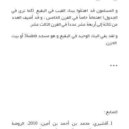
و المسلمون قد اهتمّوا ببناء القبب في البقيع (کما نری في
الجدول) اهتماماً خاصاً في القرن الخامس ، و قد أضيف العدد
من ثلاثة إلی أربعة عشر عدداً في القرن الثالث عشر.
و لقد بقي البناء الوحيد في البقيع و هو مسجد فاطمة3 أو بيت
الحزن.
* * *
المنابع :
آقشهري، محمد بن أحمد بن أمين، 2010، الروضة