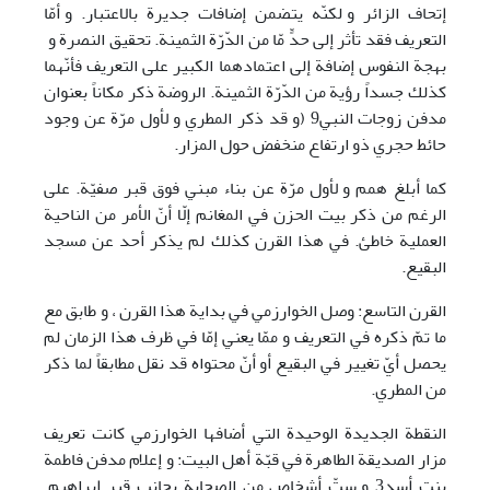
إتحاف الزائر و لكنّه يتضمن إضافات جديرة بالاعتبار. و أمّا
التعريف فقد تأثر إلى حدٍّ مّا من الدّرّة الثمينة. تحقيق النصرة و
بهجة النفوس إضافة إلى اعتمادهما الكبير على التعريف فأنّهما
كذلك جسداً رؤية من الدّرّة الثمينة. الروضة ذكر مكاناً بعنوان
مدفن زوجات النبي9 (و قد ذكر المطري و لأول مرّة عن وجود
حائط حجري ذو ارتفاع منخفض حول المزار.
كما أبلغ همم و لأول مرّة عن بناء مبني فوق قبر صفيّة. على
الرغم من ذكر بيت الحزن في المغانم إلّا أنّ الأمر من الناحية
العملية خاطئ. في هذا القرن كذلك لم يذكر أحد عن مسجد
البقيع.
القرن التاسع: وصل الخوارزمي في بداية هذا القرن ، و طابق مع
ما تمّ ذكره في التعريف و ممّا يعني إمّا في ظرف هذا الزمان لم
يحصل أيّ تغيير في البقيع أو أنّ محتواه قد نقل مطابقاً لما ذكر
من المطري.
النقطة الجديدة الوحيدة التي أضافها الخوارزمي كانت تعريف
مزار الصديقة الطاهرة في قبّة أهل البيت: و إعلام مدفن فاطمة
بنت أسد3 و ستّ أشخاص من الصحابة بجانب قبر إبراهيم.