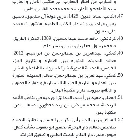
و السارب من أقطار المغارب الی منتهی الآمال و المآرب
سيد الأعاجم و الأعارب، صححه محمد الفاسي، فاس.
الکاتب، عماد الدين، 1425، تاريخ دولة آل سلجوق، تحقيق
يحيي مراد، بيروت، دار الکتب العلمية، منشورات محمد
علي بيضون.
کرناتکي، حافظ محمد عبدالحسين، 1389، تذکرة الطريق،
صححه رسول جعفريان، تهران، نشر علم.
کعکي، عبدالعزيز بن عبدالرحمن بن ابراهيم، 2012،
معالم المدينة المنورة بين العمارة و التاريخ الجزء
الخامس، المدينة المنورة، شرکة سروات للطباعة و النشر.
کعکي، عبدالعزيز بن عبدالرحمن، معالم المدينة المنورة
بين العمارة و التاريخ الجزء الثالث، تاريخ و عمارة الحصون
و الآطام، بيروت، دار و مکتبة الهلال.
المحلی، حميد بن أحمد، الحدائق الوردية في مناقب الأئمة
الزيدية، صححه مرتضی بن زيد محطوري، صنعا ـ يمن،
مکتبة بدر.
المراغي، زين الدين أبي بکر بن الحسين، تحقيق النصرة
بتلخيص معالم دار الهجرة، تحقيق ابو يعقوب نشأت کمال،
فيوم ـ مصر، دار الفلاح للبحث العلمي و تحقيق التراث.