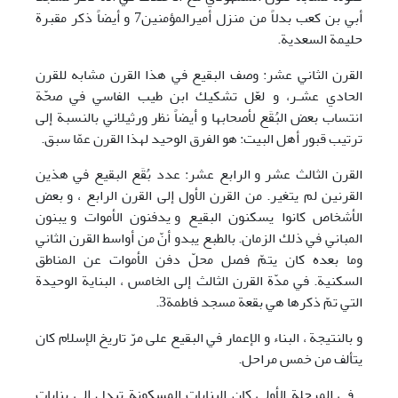
أبي بن كعب بدلاً من منزل أميرالمؤمنين7 و أيضاً ذكر مقبرة
حليمة السعدية.
القرن الثاني عشر: وصف البقيع في هذا القرن مشابه للقرن
الحادي عشـر، و لعّل تشكيك ابن طيب الفاسي في صحّة
انتساب بعض البُقَع لأصحابها و أيضاً نظر ورثيلاني بالنسبة إلى
ترتيب قبور أهل البيت: هو الفرق الوحيد لهذا القرن عمّا سبق.
القرن الثالث عشر و الرابع عشر: عدد بُقَع البقيع في هذين
القرنين لم يتغير. من القرن الأول إلى القرن الرابع ، و بعض
الأشخاص كانوا يسكنون البقيع و يدفنون الأموات و يبنون
المباني في ذلك الزمان. بالطبع يبدو أنّ من أواسط القرن الثاني
وما بعده كان يتمّ فصل محلّ دفن الأموات عن المناطق
السكنية. في مدّة القرن الثالث إلى الخامس ، البناية الوحيدة
التي تمّ ذكرها هي بقعة مسجد فاطمة3.
و بالنتيجة ، البناء و الإعمار في البقيع على مرّ تاريخ الإسلام كان
يتألف من خمس مراحل.
ـ في المرحلة الأولى كان البنايات المسكونة تبدل إلى بنايات