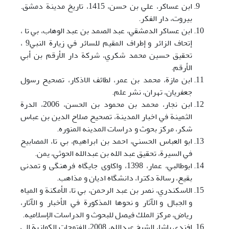
ابن عساکر، علي بن حسن، 1415، تاريخ مدينة دمشق.
بيروت، دار الفکر.
ابن عساكر الدمشقي، عبد الصمد بن عبد الوهاب، بي تا ،
إتحاف الزائر و إطراف المقيم للسائر في زيارة النبي9 ،
تحقيق حسين محمد شکري، شركة دار الأرقم بن أبي
الأرقم.
ابن مازة، محمد بن عمر، لطائف الاذکار، تصحيح رسول
جعفريان، تهران، نشر علم.
ابن نجار، محمد بن محمود بن الحسن، 2006، الدرة
الثمينة في اخبار المدينة، تصحيح صلاح الدين بن عباس
شکر، مرکز بحوث و دراسات المدينه المنوره.
ابو العباس الحسني، احمد بن ابراهيم، بي تا، المصابيح
في السيرة، تحقيق عبد الله بن عبدالله الحوثي، يمن.
ابوطالبي، عمار، 1398، واکاوی جايگاه فرهنگی و تمدنی
بقيع، رسالة دکترا، دانشگاه اديان و مذاهب.
الاسکندري، نصر بن عبد الرحمن، بي تا، الأمکنة و المياه
و الجبال و الآثار و نحوها المذکورة في الأخبار و الآثار،
رياض، مرکز الملك فيصل للبحوث و الدراسات الإسلاميه.
افندي باشا، الشيخ عبدالله، 2008، الفتوحات الکوازية الي