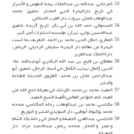
المرجاني، عبدالله بن عبدالملك، بهجة النفوس و الأسرار
في تاريخ دارالهجرة النبي المختار، تحقيق: محمد
عبدالوهاب فضل، بيروت، دار الغرب الاسلامي.
المستوفي، حمد الله بن أبي بکر، تاريخ گزيده، تحقيق
عبدالحسين نوايی، تهران، مؤسسه انتشارات أمير کبير.
المطري، جمال الدين محمد بن احمد، التعريف بما انست
الهجرة من معالم دار الهجرة، سليمان الرحيلي، الریاض،
دارة الملك عبدالعزيز.
مغلطاي بن قليج بن عبد الله البكجري أبوعبدالله، علاء
الدين، إكمال تهذيب الكمال في أسماء الرجال، تحقيق: أبو
عبدالرحمن عادل بن محمد، الفاروق الحديثة للطباعة
والنشر.
المفيد، محمد بن محمد، الإرشاد في معرفة حجج الله علی
العباد، قم، المؤتمر العالمي لألفية الشيخ المفيد.
مکناسي، محمد بن عبدالوهاب، رحلة المکناسي، صححه
محمد بوکبوط، أبوظبي، دار السويدي للنشر و التوزيع.
النابلسي، عبدالغني، الحقيقة و المجاز في رحلة بلاد الشام
و مصر و الحجاز، صححه رياض عبدالحميد مراد، دار
المعرفة.