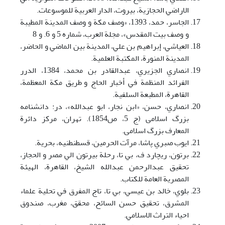
الاراضي الحجازية، بيروت، الدار العربیة للموسوعات.
الجاسر، حمد، 1393، «وصف مکة و وصف المدينة المطيبة
و وصف بيت المقدس»، مجلة العرب، شماره 5 و 6. و 8
العياشي، إبراهيم بن علي، المدينة بين الماضي و الحاضر،
المدينة المنورة، المکتبة العلمية.
انصاري الجزيري، عبدالقادر بن محمد، 1384، الدرر
الفرائد المنظمة في أخبار الحاج و طريق مکة المعظمة،
القاهرة، المطبعة السلفية.
انصاري، حسن، «ابن نجار، ابو عبدالله»، در: دانشنامه
بزرگ اسلامی (ج 5، ص1854). تهران، مرکز دائرة
المعارف بزرگ اسلامی.
ايوب صبري پاشا، مرآت الحرمين، قسطنطنيه، بحرية.
برتون، ريچارد ف، بي تا، رحلة بيرتون الي مصر و الحجاز،
تحقيق عبدالرحمن عبدالله الشيخ، القاهرة، الهيئة
المصرية العامة للکتاب.
بلوي، خالد بن عيسي، بي تا، تاج المفرق في تحلية علماء
المشرق، تحقيق حسن السائح، محقق، مغرب، صندوق
احياء التراث الاسلامي.