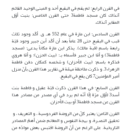
في القرن الرابع: لم يقم في البقيع أحد و المبنى الوحيد القائم
آنذاك كان مسجد فاطمة3 حتى القرن الخامس: بنيت أوّل
المقابر آنذاك.
القرن السادس: ابن مازة في عام 552 هـ. ق. أكّد وجود ثلاث
قبب في البقيع حتى 28 عاماً بعد أن أكّد أبن جبير وجود قبّة
رابعة باسم (قبة مالك). يذكر ابن مازة مكاناً يدعى: (مسجد
فاطمة3) و أمّا ابن جبير فأسماه بـ: (بيت الحزن)؛ و أمّا هروي
فذكره باسم: (بيت الأحزان) و شخصه كمكان دفن فاطمة
الزهراء3. و ذكرت ملاحظة مهمّة في تقارير هذا القرن بأنّ منزل
أمير المؤمنين7 كان يقع في البقيع.
القرن السابع: في هذا القرن ذكرت قبّة عقيل و فاطمة بنت
أسد3 لأوّل مرّة إلّا أنّه لم يرد في أي مصدر من مصادر هذا
القرن عن مسجد فاطمة3 أو بيت الأحزان.
القرن الثامن: يعتبر كلّ من الروضة الفردوسية ، و التعريف ، و
تحقيق النصـرة، و بهجة النفوس و المغانم ضمن أهمّ المصادر
التاريخية. على الرغم من أنّ الروضة اقتبس بعض موادّه من