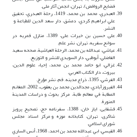
فضايح الروافض)، تهران، انجمن آثار ملی.
العبدري، محمد بن محمد، 1419، رحلة العبدري، تحقيق
علي ابراهيم کردي، دمشق، دار سعد الدين للطباعة و
النشر.
علی حسين بن خيرات علی، 1389، منازل قمريه در
سوانح سفريه، تهران، نشر علم.
عياشي، عبدالله بن محمد، الرحلة العياشية، صححه سعيد
الفاضلي، أبوظبي، دار السويدي للنشر و التوزيع.
غزالي، ابو حامد محمد بن محمد، إحياء علوم الدين،
بيروت، دار الکتاب العربي.
الفرشي، 1395، ذراع مدينه. قم، نشر مؤرخ.
الفيروزآبادي، مجدالدين محمد بن يعقوب، 2002، المغانم
المطابة في معالم طابة، مرکز بحوث و دراسات المدينة
المنورة.
قشقايی، اياز خان، 1388، سفرنامه حج، تصحيح پرويز
شاکری، تهران، کتابخانه موزه و مرکز اسناد مجلس
شورای اسلامي.
القيسي، ابي عبدالله محمد بن احمد، 1968، أنس الساري