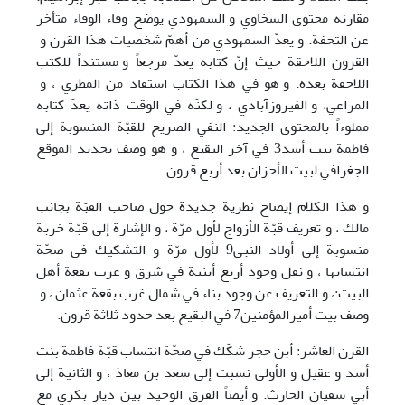
مقارنة محتوى السخاوي و السمهودي يوضح وفاء الوفاء متأخر
عن التحفة. و يعدّ السمهودي من أهمّ شخصيات هذا القرن و
القرون اللاحقة حيث إنّ كتابه يعدّ مرجعاً و مستنداً للكتب
اللاحقة بعده. و هو في هذا الكتاب استفاد من المطري ، و
المراعي، و الفيروزآبادي ، و لكنّه في الوقت ذاته يعدّ کتابه
مملوءاً بالمحتوى الجديد: النفي الصريح للقبّة المنسوبة إلى
فاطمة بنت أسد3 في آخر البقيع ، و هو وصف تحديد الموقع
الجغرافي لبيت الأحزان بعد أربع قرون.
و هذا الکلام إيضاح نظرية جديدة حول صاحب القبّة بجانب
مالك ، و تعريف قبّة الأزواج لأول مرّة ، و الإشارة إلى قبّة خربة
منسوبة إلى أولاد النبي9 لأول مرّة و التشكيك في صحّة
انتسابها ، و نقل وجود أربع أبنية في شرق و غرب بقعة أهل
البيت:، و التعريف عن وجود بناء في شمال غرب بقعة عثمان ، و
وصف بيت أميرالمؤمنين7 في البقيع بعد حدود ثلاثة قرون.
القرن العاشر: أبن حجر شكّك في صحّة انتساب قبّة فاطمة بنت
أسد و عقيل و الأولى نسبت إلى سعد بن معاذ ، و الثانية إلى
أبي سفيان الحارث. و أيضاً الفرق الوحيد بين ديار بكري مع