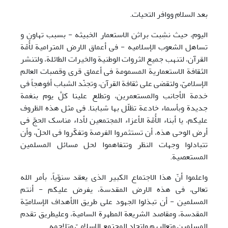
بعد السلام ووافر التحیات.
الیوم، حیث نشِبت براثن الاستعمار الخبیثه - بسبب تهاون و
تساهل الشعوب الإسلامیه - فی أعماق الارض المترامیة لأُمّة
القرآن، لتنهب جمیع الثروات الوطنیة والخیرات الطائلة، ولتنشر
الثقافة الاستعماریة المسمومة فی أعماق قری وقصبات العالم
الإسلامیّ، ولتقضی علی ثقافة القرآن، وتجنّد الشباب أفوهجاً فی
خدمة الأجانب والمستعمرین، وتطلع علینا کلَّ یوم بنغمة
جدیدة وبأسماء خادعة تظلّل بها شبابنا. فی مثل هذه الظروف
علیکم، یا أبناء الأُمّة الأعزاء المجتمعین لأداء مناسک الحجّ فی
أرض الوحی هذه، أن تستثمروا الفرصة وتفکّروا فی الحلّ، وأن
تتبادلوا وجهات النظر وتتفاهموا لحل مسائل المسلمین
المستعصیة.
واعلموا أنّ هذا الاجتماع الکبیر الذی یعقد سنوّیاً، بأمر الله
تعالی، فی هذه الارض المقدسة، یفرض علیکم - أنتم
المسلمین - أن تبذلوا الجهود علی طریق االأهداف الإسلامیّة
المقدسة، ومقاصد الشریعة المطهرة السامیة، وعلیطریق تقدم
المسلمین وتعالیهم واتحاد المجتمع الإسلامیّ وتلاحمه.