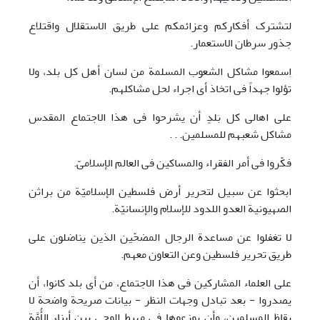
لتشترک أفکارکم وعزائمکم علی طریق الاستقلال واقتلاع
جذور سرطان الاستعمار.
اِسمعوا مشاکل الشعوب المسلمة من لسان أهل کل بلد، ولا
تؤلوا جهداً فی اتخاذ أی اجراء لحل مشاکلهم.
علی اهالی کل بَلدٍ أن یشرحوا فی هذا الاجتماع المقدس
مشاکل شعبهم للمسلمین. . .
فکّروا فی أمر الفقراء والمساکین فی العالم الإسلامیّ.
ابحثوا عن سبیل لتحریر أرض فلسطین الإسلامیّة من براثن
الصهیونیة العدو اللدود للإسلام والإنسانیّة.
لا تغفلوا عن مساعدة الرجال المضحّین الذین یناضلون علی
طریق تحریر فلسطین وعن التعاون معهم.
علی العلماء المشارکین فی هذا الاجتماع، من أی بلد کانوا، أن
یصدروا - بعد تبادل وجهات النظر - بیانات صریحة واضحة لا
یقاظ المسلمین، وأن یوزعوها فی مهبط الوحی بین أبناء الأُمَّة