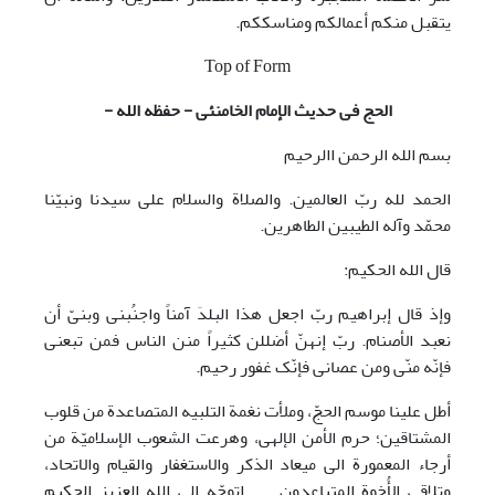
یتقبل منکم أعمالکم ومناسککم.
Top of Form
الحج فی حدیث الإمام الخامنئی - حفظه الله -
بسم الله الرحمن االرحیم
الحمد لله ربّ العالمین. والصلاة والسلام علی سیدنا ونبیّنا
محمّد وآله الطیبین الطاهرین.
قال الله الحکیم:
وإذ قال إبراهیم ربّ اجعل هذا البلدَ آمناً واجنُبنی وبنیّ أن
نعبد الأصنام. ربّ إنهنّ أضللن کثیراً منن الناس فمن تبعنی
فإنّه منّی ومن عصانی فإنّک غفور رحیم.
أطل علینا موسم الحجّ، وملأت نغمة التلبیه المتصاعدة من قلوب
المشتاقین؛ حرم الأمن الإلهی، وهرعت الشعوب الإسلامیّة من
أرجاء المعمورة الی میعاد الذکر والاستغفار والقیام والاتحاد،
وتلاقی الأُخوة المتباعدون. . . اتوجّه الی الله العزیز الحکیم