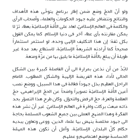
ولو أنّ الحجّ وضع ضمن إطار برنامج یتوخّی هذه الأهداف
والنتائج وتتضافر علیه جهود الحکومات والعلماء، وأصحاب الرأی
والکلمة فی العالم الإسلامیّ، لعاد علی الأُمّة الإسلامیّة بعطاء ثرّ لا
یمکن مقارنته بأی عطاء آخر فی دنیا الإسلام. کما یمکن القول
بکل ثقة: إن هذا التکلیف الإلهی وحده، لو استثمر استثماراً
صحیحاً کما أرادته الشریعةُ الإسلامیّة، لاستطاع بعد مدة غیر
طویلة أن یبلغ بالأُمّة الإسلامیّة ما یلیق بها من عزّة ومنعة.
لابُدَّ من أن نذعن بمرارة الی أن الفاصلة کبیرة بین الشکل
الحالی لأداء هذه الفریضة الإلهیة والشکل المطلوب. الامام
الراحل العظیم بذل جهوداً فعّالة فی هدا السبیل، ووضع نصب
أعین الأُمّة الإسلامیّة تصویراً واضحاً عن الحجّ الإبراهیمی، حجّ
العظمة والعزة، حجّ الرفض والتحوّل. وکان طرح هذا التصوّر بحد
ذاته مبعث برکات وافرة فی العالم الإسلامیّ. غیر أنّ نشر هذه
الفکرة وهذا المنهج العملی بین جمیع الشعوب المسلمة بحاجة
الی جهود مخلصة ینهض بها علماء الدین، ووعی وتعاون یبدیه
حکام کلِّ البلدان الإسلامیّة، وآمل أن تکون هذه المهمّة
الحساسة موضع اهتمامهم و عملهم.