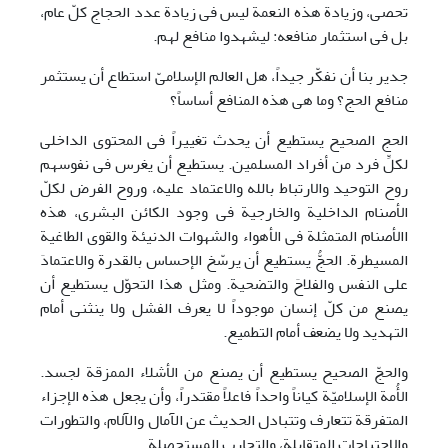
تحصی، وزیادة هذه النعمة لیس فی زیادة عدد الحجاج کلّ عام،
بل فی استثمار منافعه: لیشهدوا منافع لهم.
جدیر بنا أن نفکّر جیداً، هل العالم الإسلامیّ استطاع أن یستثمر
منافع الحج؟ وما هی هذه المنافع أساساً؟
الحج الصحیح یستطیع أن یحدث تغییراً فی المحتوی الداخلی
لکلِّ فرد من أفراد المسلمین. یستطیع أن یغرس فی نفوسهم
روح التوحید والارتباط بالله والاعتماد علیه، وروح الفرض لکلّ
الأصنام الداخلیة والخارجیة فی وجود الکائن البشری، هذه
االأصنام المتمثلة فی الأهواء والشهوات الدنیئة والقوی الطاغیة
المسیطرة. الحجُّ یستطیع أن یرسّخ الإحساس بالقدرة والاعتمادَ
علی النفس والفلاحَ والتضحیة. ومثل هذا التحوّل یستطیع أن
یصنع من کلّ إنسان موجوداً لا یعرف الفشل ولا ینثنی أمام
التهدید ولا یضعف أمام التطمیع.
والحجّ الصحیح یستطیع أن یصنع من الأشلاء الممزقة لجسد.
الأُمة الإسلامیّة کیاناً واحداً فاعلاً مقتدراً، وأن یجعل هذه الإجزاء
المتفرقة تتعارف وتتبادل الحدیث عن الآمال والآلام، والتطورات
والاحتیاجات المتقابلة، والتجارب المستحصلة.