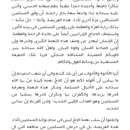
شاکراً خاضعاً، وأحمده حمداً عظیماً عظمَ صفاته الحسنی، وأثنی
علیه سبحانه ثناءً واسعاً سعةَ بحار رحمته، أن وفّق المسلمین
المشتاقین مرّةً أخری لأداء هذه الفریضة، وأعلا - جلّ شأنه -
بذلک رایةَ العزّة والعظمة علی رؤوس المسلمین فی بیته الآمن،
واستضاف الحجاج الإیرانیین أیضاً علی مائدة الرحمة والعظمة.
إنّ الإنسان لیعجز عن وصف هذه النعمة الکبری وقدرها وإن
أُوتی فصاحة اللسان وقوة البیان. ولعلّ الله سبحانه ینیر
قلوبکم المضیئة المشتاقة فتتجلّی فیها تلک الحقیقة
المستغنیة عن وسائط القول والکلام.
أیّها االأخوة والأخوات من أی بلد کنتم والی أی شعب انتمیتم إنّ
ما یهمّنی أن أقوله لکم هو أنّ الحجَّ نعمة إلهیّة مَنَّ بها الله
سبحانه علی الأجیال المسلمة. وشکر هذه النعمة ومعرفة
قدرها یزیدها، والکفران بها ونکران قدرها یسلبها من
المسلمین وهو العذاب الإلهی الشدید: ولئن کفرتم إنّ عذابی
لشدید.
واعلموا أنّ سلب نعمة الحجّ لیس فی عدم توجّه المسلمین لأداء
هذه الفریضة، بل فی حرمان المسلمین من منافعه التی ال