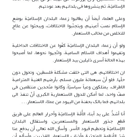
الإسلامیّة، ثم ینشروها فی بلدانهم بعد عودتهم.
وعلی العلماء أیضاً أن یطالبوا زعماء البلدان الإسلامیّة بوضع
الإسلام نصبَ أعینهم، ویتجنّبوا الاختلافات، ویبحثوا عن علاج
للتخلص من مخالب الاستعمار.
ولو أن زعماء البلدان الإسلامیّة کفّوا عن الاختلافات الداخلیة
وتفهموا أهداف الاسلام السامیة، واتّجهوا نحوها، لما أصبحوا
بهذه الحالة أسری ذلیلین بید الإستعمار.
ان اختلافاتهم، هی التی خلقت مشکلة فلسطین، وتحول دون
حلّها. فلو أنّ سبعمائة ملیون مسلم، بأرضهم الغنیة المترامیة
الاطراف، یمتلکون وعیاً سیاسیّاً، وکانوا متّحدین منتظمین فی
صفّ واحد، لما أمکن للدول الاستعماریة الکبری أنْ تنفذ الی
بلدانهم، فما بالک بحفنة من الیهود من عملاء الاستعمار. . .
أنا أشدُّ علی ید أبناء الأُمَّة الإسلامیّة وأحرار العالم علی طریق
قطع جذور الاستعمار والمستعمرین، واستقلال البلدان
االإسلامیّة وتحطیم قیود الأسر. وأسأل الله تعالی أن یدفع عنا
شرّ الأنظمة المتجبّرة وأذناب الاستعمار القذرین، وأسأله أن