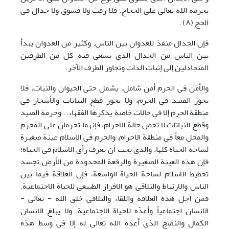
یحرمه الله تعالی علی الحجاج. فلا رفث ولا فسوق ولا جدال فی
الحج (٨) .
فإن الجدال منفذ للعدوان بین الناس. وکثیر من العدوان یبدأ
بین الناس من الجدال الذی یسعی فیه کل من الطرفین
المتجادلین إلی إثبات الذات وتجاوز الطرف الآخر.
والأمن فی الحرم أمن شامل، یشمل حتی الحیوان والنبات، فلا
یجوز الصید فی الحرم، ولا یجوز قطع النباتات والأشجار فی
منطقة الحرم إلا فی حالات خاصة یذکرها الفقهاء. . وحرمة الصید
وقطع النباتات لا تخص حالة الاحرام، فإنهما تحرمان علی المحرم
والمحل معاً فی منطقة الاحرام. والحرم فی الاسلام عینة صغیرة
لساحة الحیاة کلها، والذی یجب أن یعرف رأی الاسلام فی الحیاة؛
فإن هذه العینة الصغیرة والرقعة المحدودة من الأرض تجسد
تخطیط الاسلام لساحة الحیاة الواسعة، فإن العلاقة فیما بین
الناس والارتباط والتلاقی هو الافراز الطبیعی للحیاة الاجتماعیة.
فمن أجل هذه العلاقة واللقاء والتلاقی خلق الله - تعالی -
الانسان اجتماعیاً وأعدّه للحیاة الاجتماعیة. ولا یبلغ الانسان
الکمال والنضج الذی أعده الله تعالی له إلا فی وسط هذه