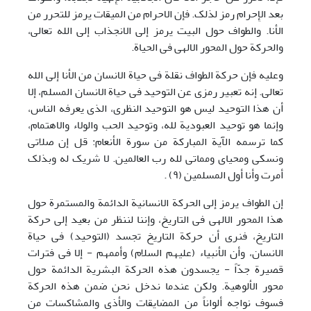
بعد الإِحرام رمز لذلک. فإن الاحرام من المیقات یرمز للتحرر من
الأنا. والطواف حول البیت یرمز إلی الانجذاب إلی الله تعالی،
والحرکة حول المحور الالهی فی الحیاة.
وعلیه فإن حرکة الطواف نقلة فی حیاة الانسان من الأنا إلی الله
تعالی. إنه تعبیر رمزی عن التوحید فی حیاة الانسان المسلم، إلا
أن هذا التوحید لیس هو التوحید النظری، الذی یعرفه الناس،
وإنما هو توحید العبودیة لله، وتوحید الحب والولاء والاهتمام،
کما ترسمه الآیة المبارکة من سورة الأنعام: قل إن صلاتی
ونسکی ومحیای ومماتی لله رب العالمین. لا شریک له وبذلک
أمرت وأنا أول المسلمین (٩) .
إن الطواف یرمز إلی الحرکة الانسانیة الدائمة والمستمرة حول
هذا المحور الالهی فی التاریخ، وإننا لننظر من بعید إلی حرکة
التاریخ، فنری أن حرکة التاریخ تجسد (التوحید) فی حیاة
الانسان، وأن الأنبیاء (علیهم السلام) وأممهم - إلا فی فترات
قصیرة جدّاً - یجسدون هذه الحرکة البشریة الدائمة حول
محور الألوهیة. ولکن عندما ندخل نحن ضمن هذه الحرکة
فسوف نواجه ألواناً من المضایقات والأذی والمشاکسات من