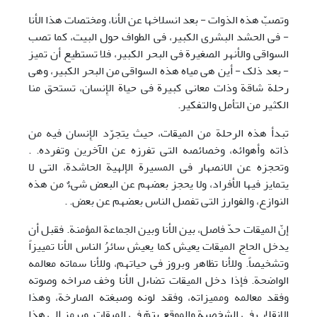
وتصبّ هذه الذوات - بعد انسلاخها عن الأنا، ومختصات هذا الأنا
- فی الحشد البشری الکبیر، فی الطواف حول البیت، کما تصب
السواقی والأنهر الصغیرة فی البحر الکبیر، فلا تستطیع أن تمیز
- بعد ذلک - أین هی میاه هذه السواقی من البحر الکبیر، وهی
رحلة شاقة وذات معانی کبیرة فی حیاة الإِنسان، تستحق منا
الکثیر من التأمل والتفکیر.
تبدأ هذه الرحلة من المیقات، حیث یتجرّد الإِنسان فیه من
ذاته وأهوائه، وخصائصه التی تفرزه عن الآخرین وتفرده. .
وتحجزه عن الانصهار فی المسیرة الإلهیة الحاشدة، التی لا
یتمایز فیها الأفراد، ولا یحجز بعضهم عن البعض شیءٌ من هذه
النوازع، والفوارز التی تفصل الناس بعضهم عن بعض. .
إنّ المیقات حدّ فاصل، بین الأنا وبین الجماعة المؤمنة. فقبل أن
یدخل الحاج المیقات یعیش کما یعیش سائرُ الناس الأنا تمییزاً
وتشخیصاً. وللأنا تظاهر وبروز فی حیاتهم، وللأنا سماته معالمه
الواضحة. فإذا دخل المیقات تضاءل الأنا وخف صراخه وصوته
وفقد معالمه وممیزاته، وفقد لونه وصبغته الصارخة، وهذا
الانقلاب فی الشخصیة والموقع یتمّ فی المیقات. ویرمز إلی هذا