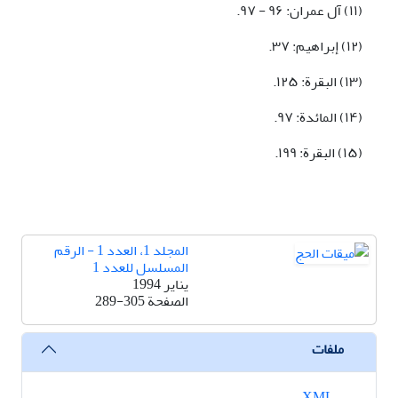
(١١) آل عمران: ٩۶ - ٩٧.
(١٢) إبراهیم: ٣٧.
(١٣) البقرة: ١٢۵.
(١۴) المائدة: ٩٧.
(١۵) البقرة: ١٩٩.
المجلد 1، العدد 1 - الرقم
المسلسل للعدد 1
يناير 1994
الصفحة
289-305
ملفات
XML