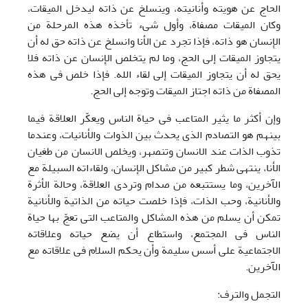
الحاج عن هویته وأنانیته، وینسلخ عن ذاته لیدخل المیقات،
وکان المیقات مصفاة، وأول شیء تأخذه هذه المرحلة من
الإِنسان هو ذاته، فإذا تجرد عن الأنا وانسلخ عن ذاته حق له أن
یتجاوز المیقات إلی الحج، وما لم یتخلص الإِنسان عن ذاته فلا
یحق له أن یتجاوز المیقات إلی لقاء الله. فإذا خلص فی هذه
المصفاة من ذاته اجتاز المیقات وتوجه إلی الحج.
وإن أکثر ما یثیر المتاعب فی حیاة الناس ویعکّر العلاقة فیما
بینهم هو التصادم الذی یحدث بین الذوات والأنانیات، وعندما
تذوب الذات عند الانسان وتنصهر، ویخلص الانسان من طغیان
الأنا، ینتهی شطر کبیر من مشاکل الإِنسان، ولقاءاته السبیلة مع
الآخرین، وما یستتبعه من صدام وتردی العلاقة، وحالة الأثرة
والأنانیة، وحب الذات، فإذا خلصت حیاته من الذاتیة والأنانیة
تمکن أن یسلم من هذه المشاکل والمتاعب التی تعجّ بها حیاة
الناس فی المجتمع، واستطاع أن یضع حیاته وعلاقاته
الاجتماعیة علی أسس سلیمة وأن یحکم السلام فی علاقاته مع
الآخرین.
التجمل والترف: