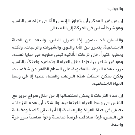
والجواب:
إن من غیر الممکن أن یتجاوز الإِنسان الأنا فی عزلة من الناس،
وهو شرط أساس فی الحرکة إلی الله تعالی.
والانسان قد یتصور إذا اعتزل الناس، وابتعد عن الحیاة
الاجتماعیة، یتحرر من الأنا والهوی والشهوات والرغبات، ولکنه
یخطیء کثیراً، فإن نزعات الأنانیة تبقی مطویة فی خبایا نفسه،
وهو غیر شاعر بها، فإذا دخل الحیاة الاجتماعیة واحتکَّ بالناس،
برزت هذه النزعات المخبوءة، علی السطح الظاهر من شخصیته،
ولکن یمکن اجتثاث هذه النزعات والقضاء علیها إلا فی وسط
الحیاة الاجتماعیة.
إن هذه النزعات لا یمکن استئصالها إلا من خلال صراع مریر مع
النفس فی وسط الحیاة الاجتماعیة، ولا شک أن هذه النزعات،
تختفی فی حیاة العزلة والرهبانیة، إلا أنها تبقی کامنة ومختفیة
فی النفس، فإذا صادفت فرصة مناسبة وجواً مناسباً تبرز مرة
واحدة.