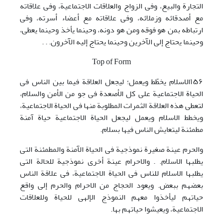
التجارة والبیع، وفی الزواج والعلاقات الاجتماعیة، وفی علاقاته
مع أصدقائه وزملائه، وفی علاقاته مع أعضاء أسرته، وفی
ارتباطه بمن هو فوقه ومن هو دونه، وحینما یأخذ وحینما یعطی،
وحینما یحتاج إلی الآخرین وحینما یحتاج إلیه الآخرون. . .
Top of Form
١۵۶الاسلام یخطّط ویعمل؛ لیجعل العلاقة فیما بین الناس فی
الحیاة الاجتماعیة علی کل الأصعدة فی جو من الأمن والسلام،
لتعطی هذه العلاقة الثمرات المطلوبة منها فی الحیاة الاجتماعیة،
ویخطط الاسلام ویعمل لیجعل الحیاة الاجتماعیة حیاة آمنة
مطمئنة لیتعایش الناس فیها بسلام.
والحرم عینة صغیرة نموذجیة فی الحیاة الآمنة والمطمئنة التی
یطلبها الاسلام. . والاحرام عینة أخری نموذجیة للحالة التی
یطلبها الاسلام للناس فی الحیاة الاجتماعیة، فی علاقة الناس
بعضهم ببعض. ویعود الحجاج من الاحرام والحرم إلی واقع
حیاتهم لیأخذوا معهم النموذج الإلهی للحیاة وللعلاقات
الاجتماعیة، ویعیشوا حیاتهم بها.