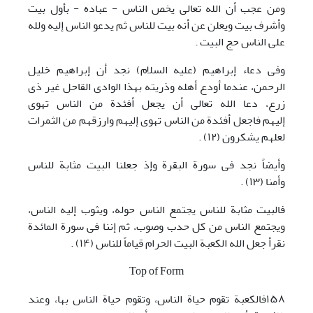
ومن عجب أن الله تعالی یخص الناس - عباده - بأول بیت
وأشرف بیت ویعلن عن أنه بیت للناس ثم یدعو الناس إلیه ولله
علی الناس حج البیت .
وفی دعاء إبراهیم (علیه السلام) نجد أن إبراهیم خلیل
الرحمن، عندما أودع أهله وذریته بهذا الوادی القاحل غیر ذی
زرع، دعا الله تعالی أن یجعل أفئدة من الناس تهوی
إلیهم فاجعل أفئدة من الناس تهوی إلیهم وارزقهم من الثمرات
لعلهم یشکرون (١٢) .
وأیضاً نجد فی سورة البقرة وإذ جعلنا البیت مثابة للناس
وأمنا (١٣) .
فالبیت مثابة للناس یجتمع الناس حوله، ویثوب إلیه الناس،
ویجتمع الناس من کل حدب وصوب، ثم إننا فی سورة المائدة
نقرأ جعل الله الکعبة البیت الحرام قیاماً للناس (١۴) .
Top of Form
١۵٨فالکعبة تقوم حیاة الناس، وتقوم حیاة الناس بها، وعند