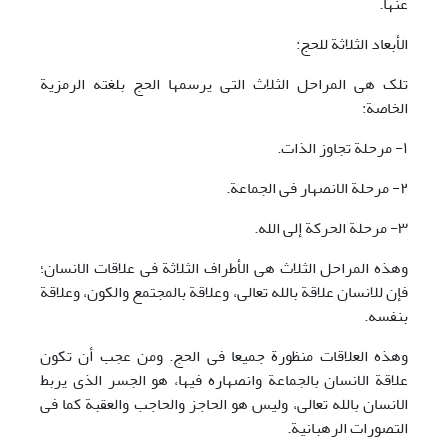
عنها.
الأبعاد الثلاثة للحج:
تلک هی المراحل الثلاث التی یرسمها الحج بلغته الرمزیة
الخاصة:
١- مرحلة تجاوز الذات.
٢- مرحلة الانصهار فی الجماعة.
٣- مرحلة الحرکة إلی الله.
وهذه المراحل الثلاث هی الأطراف الثلاثة فی علاقات الانسان؛
فإن للانسان علاقة بالله تعالی، وعلاقة بالمجتمع والکون، وعلاقة
بنفسه.
وهذه العلاقات منظورة جمیعا فی الحج. ومن عجب أن تکون
علاقة الانسان بالجماعة وانصهاره فیها، هو الجسر الذی یربط
الانسان بالله تعالی، ولیس هو الحاجز والحاجب والعقبة کما فی
التصورات الرهبانیة.