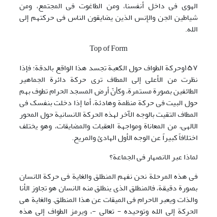
الهوی فی داخل أنفسنا، ومن الطاغوت فی المجتمع، ومن
شیاطین الجن والإِنس الذین یضایقون الناس فی حرکتهم إلی
الله.
Top of Form
١۵٧وحرکة الطواف حول الکعبة تجسد هذا الواقع بالدقة؛ فإذا
نظرت من الأعلی إلی المطاف تری حرکة دائرة الجماهیر
الطائفین بصورة مستمرة، وکأنّ أرض المسجد الحرام تطوف بهم
حول البیت فی حرکة منظمة وهادئة، أما إذا دخلت بنفسک فی
المطاف التقیت بالوجه الآخر لهذه الحرکة الانسانیة حول المحور
الالهی، من المعاناة ومواجهة العقبات والمضایقات، وهو یختلف
اختلافاً کبیراً عن الوجه الأول الهادئ والمریح.
لماذا عبر الانصهار فی الجماعة؟
فی هذه المرحلة نحن نفهم المنطلق والغایة فی حرکة الانسان
بصورة دقیقة، فالمنطلق الذی ینطلق منه الانسان هو تجاوز الأنا
والذات ویعبر الاحرام فی المیقات عن هذا المنطلق. والغایة هی
الحرکة إلی الله وتوحیده - تعالی -، ویرمز الطواف إلی هذه