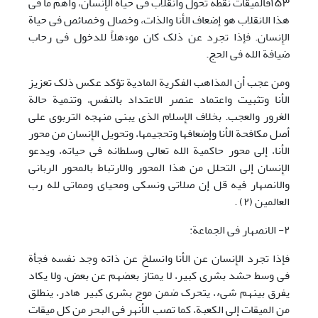
١۵٣فالمیقات نقطة تحول وانقلاب فی حیاة الإِنسان، وأهم ما فی
هذا الانقلاب هو إضعاف الأنا والذات، وخصال وخصائص فی حیاة
الإِنسان. فإذا تجرد عن ذلک کان موءَهلاً للدخول فی رحاب
ضیافة الله فی الحج.
ومن عجب أن المذاهب الفکریة المادیة تؤکد عکس ذلک تعزیز
الأنا وتثبیت واعتماد عنصر الاعتداد بالنفس، وتنمیة حالة
الغرور والعجب. بخلاف الإِسلام الذی یبنی منهجه التربوی علی
أصل مکافحة الأنا وإضعافها وتحجیمها، وتحویل الإِنسان من محور
الأنا، إلی محور حاکمیة الله تعالی وسلطانه فی حیاته، ویدعو
الإِنسان إلی التحلل من هذا المحور والارتباط بالمحور الربانی
والانصهار فیه قل إن صلاتی ونسکی ومحیای ومماتی لله رب
العالمین (٢) .
٢- الانصهار فی الجماعة:
فإذا تجرد الإِنسان عن الأنا وانسلخ عن ذاته وجد نفسه فجأة
فی وسط حشد بشری کبیر، لا یمتاز بعضهم عن بعض، ولا یکاد
یفرق بینهم شیء، یتحرک ضمن موج بشری کبیر هادر، ینطلق
من المیقات إلی الکعبة، کما تصب الأنهر فی البحر من کل میقات