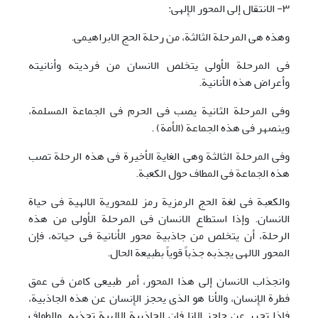
٣- الانتقال إلی المحور الإِلهی:
وهذه هی المرحلة الثالثة، من رحلة الحج الابراهیمی.
فی المرحلة الأولی یتخلص الانسان من فردیته وأنانیته
وأعراض هذه الأنانیة.
وفی المرحلة الثانیة یصب فی الحرم فی الجماعة المسلمة،
وینصهر فی هذه الجماعة (الأمة) .
وفی المرحلة الثالثة وهی الغایة الأخیرة فی هذه الرحلة تصب
هذه الجماعة فی المطاف حول الکعبة.
والکعبة فی لغة الحج الرمزیة رمز للمحوریة الالهیة فی حیاة
الانسان. وإذا استطاع الانسان فی المرحلة الأولی من هذه
الرحلة، أن یتخلص من جاذبیة محور الأنانیة فی حیاته، فإن
المحور الالهی یجذبه جذباً قویاً بطبیعة الحال.
وانجذاب الانسان إلی هذا المحور، أمر طبیعی کامن فی عمق
فطرة الإِنسان، والأنا هو الذی یحجز الإِنسان عن هذه الجاذبیة،
فإذا تحرر عن حاجز الانا فان الجاذبیة الإِلهیة تجذبه. والطواف