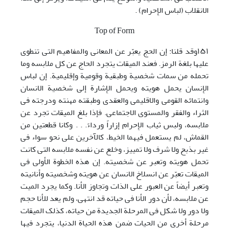
الانقلاب (لباس الإِحرام) .
Top of Form
١۵١وقد قلنا: إن الحج یعبّر عن المعانی والمفاهیم التی تنطوی
علیها بلغة الرمز. فعند المیقات یتجرد الحاج عن کل ملابسه وما
تحمله من سمات شخصیة وطبقیة وقومیة وإقلیمیة. إن لباس
الإِنسان یحمل هویته ویحمل الإِشارة إلی شخصیة الانسان
وانتمائه القومی والاقلیمی والعقدی وطبقته مهنته ودرجته فی
الثراء والفقر والمستوی الاجتماعی. فإذا بلغ المیقات تجرد عن
ملابسه، ولبس ثیاب الإِحرام إزاراً ورداءً. . . وکانا قطعتین من
القماش، لم یستعمل فیهما الخیط، کالآخرین علی نحو سواء فی
غیر بذبح ولا شرف ولا تمییز، وخلع عن نفسه ملابسه التی کانت
تحمل هویته وتعبر عن شخصیته. إن هذه الخطوة الأولی فی
المیقات تعبّر عن انسلاخ الانسان عن هویته وشخصیته وأنانیته
وتعبر أیضاً عن العبور علی الذات وتجاوز الأنا. وکما یجرد المیت
عن ملابسه، لأن دور الأنا فی حیاته قد انتهی، ولم یعد للأنا حجم
ولا دور ولا شکل فی المرحلة الجدیدة من حیاته، کذلک المیقات
مرحلة أخری من الحیات ضمن هذه الحیاة الدنیا، یتجرد فیها