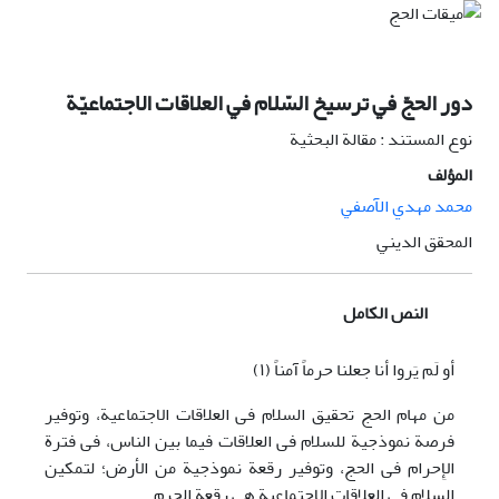
دور الحجّ في ترسيخ السّلام في العلاقات الاجتماعيّة
نوع المستند : مقالة البحثية
المؤلف
محمد مهدي الآصفي
المحقق الديني
النص الكامل
أو لَم یَروا أنا جعلنا حرماً آمناً (١)
من مهام الحج تحقیق السلام فی العلاقات الاجتماعیة، وتوفیر
فرصة نموذجیة للسلام فی العلاقات فیما بین الناس، فی فترة
الإِحرام فی الحج، وتوفیر رقعة نموذجیة من الأرض؛ لتمکین
السلام فی العلاقات الاجتماعیة هی رقعة الحرم.