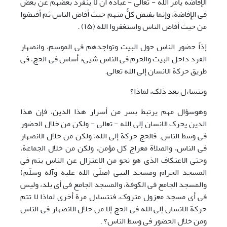
الإفاضة یأمر الله - تعالی - عباده أن لا ینفرد بعضهم عن بعض
فی الإِفاضة، وإنما یفیض کلُّ منهم حیث أفاض الناس ثم أفیضوا
من حیث أفاض الناس واستغفروا الله (١۵) .
إذاً حضور الناس حول البیت وتواجدهم فی الموسم، وانصهار
الفرد داخل البیت والحرم فی الناس شییء أساس فی الحج، فی
طریق حرکة الانسان إلی الله تعالی.
ونتساءل بعد ذلک، لماذا؟
وهوسؤال مهم یرتبط بسر من أسرار هذا الدین، فإن هذا
الدین یحرک الانسان إلی الله - تعالی - ولکن من خلال الحضور
فی وسط الناس. فالحج حرکة إلی الله، ولکن من خلال الانصهار
فی الناس، والصلاة معراج کل مؤمن، ولکن من خلال الجماعة،
وحتی الاعتکاف الذی هو نحو من الاعتزال عن الناس یتم فی
المسجد الحرام ومسجد النبی (صلّی الله علیه وآله وسلّم)
والمسجد الجامع فی الکوفة، والمسجد الجامع فی أی بلد، ولیس
فی أی مسجد معزول متروک، فنتساءل مرة أخری لماذا لا تتم
حرکة الانسان إلی الله فی الحج إلا من خلال الانصهار فی الناس
ومن خلال الحضور فی وسط الناس؟ .