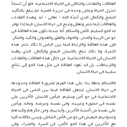
العلاقات واللقاءات والتلاقی فی الحیاة الاجتماعیة. فلو أن انساناً
اعتزل الحیاة وعاش وحده فی جزیرة قاصیة لم یبلغ بالتأکید
النضج والکمال الذی أعدّه الله - تعالی - له. وهذه اللقاءات
والعلاقات إنما تثمر وتعطی وتنتج فی حیاة الانسان، فیما إذا توفر
له الجو السلیم، الأمن والسلام. أما عندما تکون هذه العلاقة فی
جو من الریبة والحذر، والخوف والقلق والعدوان والکید والمکر،
فإن هذه العلاقة والارتباط فیما بین الناس لا تکاد تثمر هذه
الثمرة، ولا تکاد تبلغ بالانسان النضج والکمال، الذی یطلبه
الانسان فی الحیاة الاجتماعیة، من خلال هذه العلاقات واللقاءات
والارتباطات، بل قد تعود العلاقة فی مثل هذا الجو إلی نتائج
سلبیة فی حیاة الانسان.
فالاسلام یخطط بناءً علی هذا الفهم لضرورة العلاقة وحدودها
فی حیاة الانسان، لیجعل العلاقة فیما بین الناس فی الحیاة
الاجتماعیة فی جو آمن وسلیم، فیأمن الانسان الآخرین علی
نفسه فی حضوره وغیبته، وفی نفسه، وعرضه، وماله، ویأمن
علی نفسه من ألسنة الآخرین وأیدیهم، ومن مکرهم وکیدهم
وعدوانهم، فیعیش فی جو من الأمن الشامل، ویبنی علاقاته کلها
مع الآخرین فی هذا الجو الآمن، فی السراء والضراء، وفی