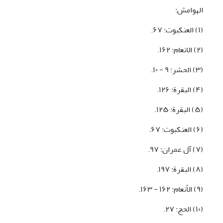
الهوامش:
(١) العنکبوت: ۶٧.
(٢) الانعام: ١۶٢.
(٣) الحشر: ٩ - ١٠.
(۴) البقرة: ١٢۶.
(۵) البقرة: ١٢۵.
(۶) العنکبوت: ۶٧.
(٧) آل عمران: ٩٧.
(٨) البقرة: ١٩٧.
(٩) الأنعام: ١۶٢ - ١۶٣.
(١٠) الحج: ٢٧.