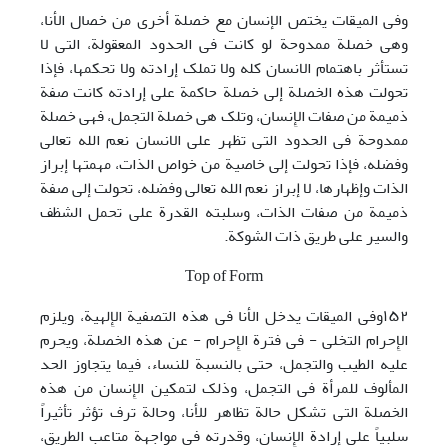
وفی المیقات یختص الإنسان مع خصلة أخری من خصال الأنا،
وهی خصلة ممدوحة لو کانت فی الحدود المعقولة، التی لا
تستأثر باهتمام الانسان کله ولا تملک إرادته ولا تحکمها، فإذا
تحولت هذه الخصلة إلی خصلة حاکمة علی إرادته کانت صفة
ذمیمة من صفات الإِنسان، وتلک هی خصلة التجمل، فهی خصلة
ممدوحة فی الحدود التی تظهر علی الانسان نعم الله تعالی
وفضله، فإذا تحولت إلی خاصیة من خواص الذات، مهمتها إبراز
الذات وإظهارها، لا إبراز نعم الله تعالی وفضله، تحولت إلی صفة
ذمیمة من صفات الذات، وسلبته القدرة علی تحمل الشظف
والسیر علی طریق ذات الشوکة.
Top of Form
١۵٢وفی المیقات یدخل الأنا فی هذه التصفیة الإِلهیة، ویلزم
الإِحرام التخلی - فی فترة الإِحرام - عن هذه الخصلة، ویحرم
علیه الطیب والتجمل، حتی بالنسبة للنساء، فیما یتجاوز الحد
المألوف للمرأة فی التجمل، وذلک لتمکین الإِنسان من هذه
الخصلة التی تشکل حالة تظاهر للأنا، وحالة ترف تؤثر تأثیراً
سلبیاً علی إرادة الإِنسان، وقدرته فی مواجهة متاعب الطریق،