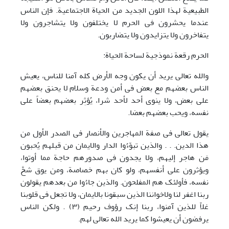
الطبیعیة لهذا اللون الجدید من الحیاة الاجتماعیة. فإن الناس
عندما یحشرون فی الحرم لا یختلفون ولا یتشاجرون ولا
یتفاخرون ولا یتزایدون ولا یتضاربون.
الحرم رقعة نموذجیة لساحة الحیاة:
والله تعالی یرید أن یکون وجه الأرض کله آمنا للناس، یعیش
الناس بعضهم مع بعض فی أمن ودعة وسلام لا یحنق بعضهم
علی بعض، ولا ینوی أحد لأحد شرا، یُؤثِر بعضهم بعضاً علی
نفسه، ویحب بعضهم بعضا.
یقول تعالی فی صفة المهاجرین والأنصار فی الصدر الأول من
هذا الدین. . . والذین تبوّءُوا الدار والایمان من قبلهم یُحبون
مَن هاجر إلیهم، ولا یجدون فی صدورهم حاجة مما أوتوا،
ویؤثرون علی أنفسهم، ولو کان بهم خصاصة، ومن یوق شحَّ
نفسه، فأولئک هم المفلحون. والذین جاءُوا من بعدهم یقولون
ربنا اغفر لنا ولاخواننا الذین سبقونا بالایمان، ولا تجعل فی قلوبنا
غلاّ للذین آمنوا، ربنا إنک رؤوف رحیم (٣) . ولکن الناس
یرفضون أن یعیشوا کما یرید الله تعالی لهم.