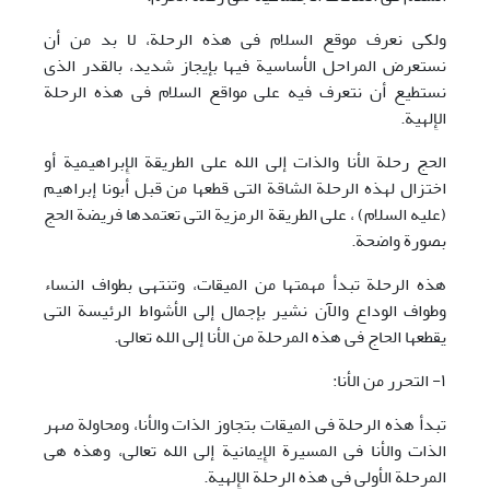
ولکی نعرف موقع السلام فی هذه الرحلة، لا بد من أن
نستعرض المراحل الأساسیة فیها بإیجاز شدید، بالقدر الذی
نستطیع أن نتعرف فیه علی مواقع السلام فی هذه الرحلة
الإِلهیة.
الحج رحلة الأنا والذات إلی الله علی الطریقة الإِبراهیمیة أو
اختزال لهذه الرحلة الشاقة التی قطعها من قبل أبونا إبراهیم
(علیه السلام) ، علی الطریقة الرمزیة التی تعتمدها فریضة الحج
بصورة واضحة.
هذه الرحلة تبدأ مهمتها من المیقات، وتنتهی بطواف النساء
وطواف الوداع والآن نشیر بإجمال إلی الأشواط الرئیسة التی
یقطعها الحاج فی هذه المرحلة من الأنا إلی الله تعالی.
١- التحرر من الأنا:
تبدأ هذه الرحلة فی المیقات بتجاوز الذات والأنا، ومحاولة صهر
الذات والأنا فی المسیرة الإِیمانیة إلی الله تعالی، وهذه هی
المرحلة الأولی فی هذه الرحلة الإِلهیة.