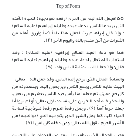
Top of Form
١۵۵فجعل الله لهم من الحرم (رقعة نموذجیة) للحیاة الآمنة
التی یریدها للناس. بدعاء عبده وخلیله إبراهیم (علیه السلام)
: وإذ قال إبراهیم ربّ اجعل هذا بلداً آمناً وارزق أهله من
الثمرات من آمن منهم بالله والیوم الآخر (۴) .
هذا هو دعاء العبد الصالح إبراهیم (علیه السلام) : وقد
استجاب الله تعالی لدعاء عبده وخلیله إبراهیم (علیه السلام)
فقال: وإذ جعلنا البیت مثابة للناس وامنا (۵) .
والمثابة: المحل الذی یرجع إلیه الناس. وقد جعل الله - تعالی -
البیت مثابة للناس یجمع الناس ویرجعون إلیه، ویقصدونه من
کل فج عمیق، ثم جعله آمنا یأمن فیه الناس بعضهم من بعض،
ولا یحذر فیه أحد الآخرین علی نفسه؛ یقول تعالی: أو لم یروا أنا
جعلنا حرماً آمناً (۶) ، وجعل رقعة الحرم رقعة نموذجیة لساحة
الحیاة کلها، کما جعل الشهر الذی یتم فیه الحج (ذوالحجة) من
الأشهر الحرم. یقول الله تعالی: ومن دخله کان آمن ا (٧) .
وحتی الجدال الذی ینطوی علی نوع من العدوان علی الآخرین