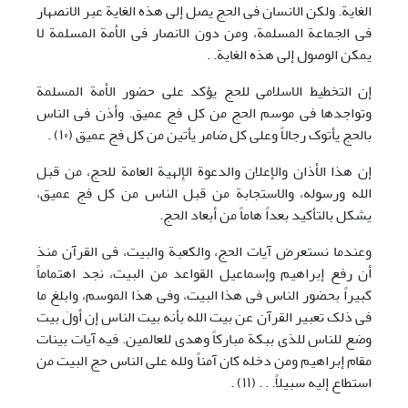
الغایة. ولکن الانسان فی الحج یصل إلی هذه الغایة عبر الانصهار
فی الجماعة المسلمة، ومن دون الانصار فی الأمة المسلمة لا
یمکن الوصول إلی هذه الغایة. .
إن التخطیط الاسلامی للحج یؤکد علی حضور الأمة المسلمة
وتواجدها فی موسم الحج من کل فج عمیق. وأذن فی الناس
بالحج یأتوک رجالاً وعلی کل ضامر یأتین من کل فج عمیق (١٠) .
إن هذا الأذان والإعلان والدعوة الإِلهیة العامة للحج، من قبل
الله ورسوله، والاستجابة من قبل الناس من کل فج عمیق،
یشکل بالتأکید بعداً هاماً من أبعاد الحج.
وعندما نستعرض آیات الحج، والکعبة والبیت، فی القرآن منذ
أن رفع إبراهیم وإسماعیل القواعد من البیت، نجد اهتماماً
کبیراً بحضور الناس فی هذا البیت، وفی هذا الموسم، وابلغ ما
فی ذلک تعبیر القرآن عن بیت الله بأنه بیت الناس إن أولَ بیت
وضع للناس للذی ببکة مبارکاً وهدی للعالمین. فیه آیات بینات
مقام إبراهیم ومن دخله کان آمناً ولله علی الناس حج البیت من
استطاع إلیه سبیلاً. . . (١١) .