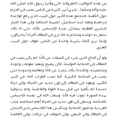
من هذه المواقیت المعروفة، التی وقّتها رسول الله (صلّی الله
علیه وآله وسلّم) ، تجری أنهر کثیرة من الناس تصب فی الحرم
حول الکعبة، فتتجمع هذه الأنهر حول البیت الذی رفع قواعده
إبراهیم ومعه ابنه اسماعیل (علیهما السلام) وفی هذا التیار
البشری العظیم یتضاءل عنده الإِحساس بالأنا، حتی لا تکاد
تشعر به حواسه ومشاعره، فلا تری فی المطاف أفراداً یتحرکون،
وإنما تری کتلة بشریة واحدة من الناس تطوف حول البیت
العتیق.
ولو أن الحاج الذی تجرد فی المیقات عن الأنا، لم یکن یصب فی
المطاف فی الجماعة المؤمنة، لکان یضیع ویفقد مقومات وجوده
وشخصیته، ولکنه لا یکاد یتجرد عن الأنا ومعالمه وحدوده حتی
یصب فی الجماعة الکبیرة، کما تصب قطرات الماء فی النهر
الکبیر، ویعود فی المطاف إلی لون جدید من الحیاة، وإلی حیاة
جدیدة لم یألفها من قبل بهذه القوة والفاعلیة، ولم ینذوقها
بهذه الصورة تموت فیه الأنا، ویبعث الله فی نفسه الإحساس
بالجماعة، وینتقل إلی طور جدید من الحیاة أهم خصائصه غیاب
الفردیة، وحضور الجماعة؛ ویتکرس هذا الإحساس لدی الانسان
فی المطاف وفی السعی، وفی الموقف فی عرفات، وفی الافاضة