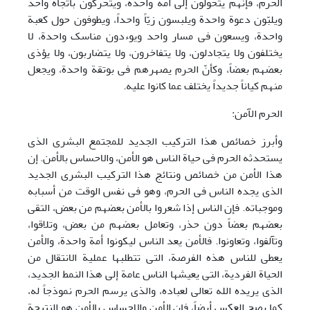
الحرم، فإنهم یتحولون إلی أمة واحدة، ویتحرکون باتجاه واحد
ویلبّون دعوة واحدة ویلبسون زیّاً واحداً، ویطوفون حول کعبة
واحدة، ویسعون فی مسار واحد ویوءدون مناسک واحدة، لا
یختلفون ولا یتجادلون، ولا یتفاخرون، ولا یتضاربون، ولا یؤذی
بعضهم بعضاً، وکأنّ الحرم یصهرهم فی بوتقة واحدة، ویجعل
منهم کیاناً جدیداً یختلف عما کانوا علیه.
الحرم الآمن:
وأبرز خصائص هذا الترکیب الجدید للمجتمع البشری الذی
یستحدثه الحرم فی حیاة الناس هو الأمن، والاحساس بالأمن. إن
هذا الأمن من خصائص ونتائج هذا الترکیب البشری الجدید
الذی یجده الناس فی الحرم، وهو فی نفس الوقت من أسبابه
وموجباته. فإن الناس إذا شعروا بالأمن بعضهم من بعض، التقی
بعضهم بعضاً دون حذر، وتعامل بعضهم من بعض، وتلاقوا،
وتآلفوا، وتعاونوا. فالأمن یعد الناس لیکونوا أمة واحدة، والأمن
یعطی للناس هذه الفرصة، التی تتطلبها عملیة الانتقال من
الحیاة الفردیة، التی یعیشها الناس عامة إلی هذا النمط الجدید،
الذی یریده الله تعالی لعباده، والذی یرسم الحرم نموذجاً له،
کما یصح العکس أیضاً، فان الأمن والإحساس بالأمن هو النتیجة