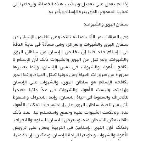
إذا لم یعمل علی تعدیل وتهذیب هذه الخصلة، وإرجاعها إلی
نصابها الممدوح، الذی یقره الإِسلام ویأمر به.
سلطان الهوی والشهوات:
وفی المیقات یمر الأنا بتصفیة ثالثة، وهی تخلیص الإِنسان من
سلطان الهوی والشهوات والغرائز، وهی مسألة فی غایة الدقة
فی الإِسلام فقد قلنا إنّ تخلیص الإِنسان من سلطان الهوی
والشهوات، ولم نقل من الهوی والشهوات ذلک لأن الإِسلام لا
یکافح الأهواء والشهوات فی نفس الإنسان، وإنما یعتبرها
ضرورة من ضرورات الحیاة ومن دونها تختل الحیاة، وإنما الذی
یکافحه الإسلام هو سلطان الهوی، والشهوات علی الإنسان
وإرادته، ولیست الأهواء والشهوات فی حدّ ذاتها مصدراً
للانحراف والسقوط فی حیاة الانسان، وإنما الانحراف والسقوط
یأتی من ناحیة سلطان الهوی علی إرادته، فإذا تمکنت الأهواء
منه، وتحکمت الشهوات علیه وخضع واستسلم لها، عند ذلک
فقط یتمکن الشیطان منه، ویتعرض الانسان للسقوط والانحراف.
ولذلک فإن النهج الإِسلامیّ فی التربیة یعمل علی ترویض
الأهواء والشهوات وتطویعها لارادة الإِنسان، وتمکین الإرادة منها،