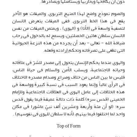
دون أن یکافحها ویحاربها ویستأصلها ویصادرها.
والصوم نموذج واضح لهذا المنهج التربوی. والمیقات هو الآخر
یقع فی هذا الخط التربوی. ففی المیقات یتعرض الانسان
لتصفیة واسعة فی (الأنا) و (الهوی) ، ویمتص المیقات من نفس
الانسان سلطان هاتین الخصلتین، ویسمح له بالدخول فی رحاب
ضیافة الله - تعالی - بعد أن یجرده من هذه النزعة الحیوانیة
التی تطغی علی تصرفاته وتحکم إرادته وفعله.
والهوی عندما یحکم الإِنسان یتحول إلی مصدر للشرّ فی علاقاته
وحیاته الاجتماعیة، ویسلب الأمن والسلام فی حیاة الناس،
فلیس ما بین الناس من خلاف وصراع وصدام مصدره الاختلاف
فی الرأی غالباً وإنما یعود السبب فی نسبة کبیرة وواسعة فی
هذه الخلافات إلی عامل الهوی فی العلاقات الاجتماعیة وللإِمام
الخمینی (قدس سره) کلمة ذات دلالة عمیقة فیما یقول قدس
سره: (لو أن مئة وأربعة وعشرین ألف نبیٍ‌ّ عاشورا فی مکان
واحد لما اختلفوا فیما بینهم، لأنه لا سلطان للهوی فی نفوسهم) .
Top of Form