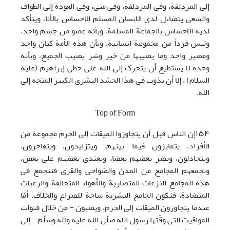
إلی المزدلفة، وفی المزدلفة، وفی منی، وفی العودة إلی الطواف
والسعی یتضاءل لدی الانسان المسلم الإحساس بالأنا، ویتأکد
لدیه الاحساس بالجماعة المسلمة، وبأنه عضو من جسم واحد،
ولیس فرداً من مجموعة انسانیة، وبأن هذه الأمة کیان واحد
ومصیر واحد وما یصیبها من خیر وشر یصیب الجمیع، وبأنه
وحده لا یستطیع أن یتحرک إلی الله علی خطی إبراهیم (علیه
السلام) ، إلا أن یذوب فی هذا الحشد البشری الکبیر المتجه إلی
الله.
Top of Form
١۵۴إن الناس قبل أن یتجاوزوا المیقات إلی الحرم مجموعة من
الأفراد، یتمایزون فیما بینهم، ویتزایدون، ویتفاخرون،
ویتجادلون، ویضر بعضهم بعضا، ویعتدی بعضهم علی بعض،
وتجمعهم المجامع من المدن والضواحی والقری فتتجمع فی
هذه المجامع النزعات المتضاربة والأهواء المتخالفة والرغبات
المتضادة، فتکون الجامع البشریة ساحة للصراع والخلاف. أمّا
عندما یتجاوزون المیقات إلی الحرم، ویصبون - من خلال قنوات
المواقیت التی وقّتها رسول الله صلّی الله علیه وآله وسلّم - إلی