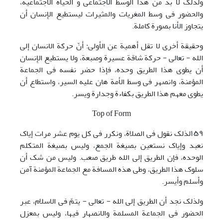
ولذلک لا بدّ من هذا الوسط الاجتماعی و الحیاة الاجتماعیة،
والحضور فی وسط المغریات والمثیرات لیستطیع الإِنسان أن
یتجاوز الأنا بصورة کاملة.
وحقیقة أخری لا تقل أهمیة عن الأولی: أنّ حرکة الانسان إلی
الله - تعالی - حرکة شاقة عسیرة وصبعة، ولا یستطیع الإِنسان
أن یطوی هذا الطریق وحده، فإذا حضر نفسه فی الجماعة
المؤمنة، وانصهر فی وسط الأمة هان علیه السیر، واستطاع أن
یطوی معهم هذا الطریق بکفاءة وجدارة ویسر.
Top of Form
١۵٩لذلک نقول فی الصلاة، ونکرر فی کل یوم عشر مرات إیاک
نعبد وإیاک نستعین بصیغة الجمع، ولیس بصیغة المتکلم
الوحده، فإن الطریق إلی الله طریق صعب. ولیس من شک أن
سلوک هذا الطریق، وطی هذه المسافة مع الجماعة المؤمنة آمن
وأسلم وأیسر.
ولذلک نجد أن الطریق إلی الله - تعالی - یتمّ فی الاسلام، عبر
الحضور فی الجماعة المسلمة والانصهار فیها، ولیس بمعزل