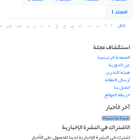
المجلد 1
الكل
آ
ا
ب
ت
ث
ج
ح
خ
د
ذ
ر
ز
س
ش
ص
استكشاف مجلة
الصفحة الرئيسية
عن الدورية
هيئة التحرير
ارسال المقالة
اتصل بنا
خريطة الموقع
آخر الأخبار
الاشتراك في النشرة الإخبارية
اشترك في النشرة الإخبارية لدينا للحصول على الأخبار