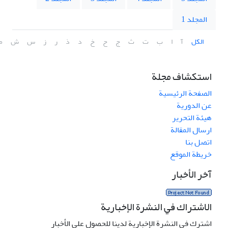
المجلد 1
الكل
آ
ا
ب
ت
ث
ج
ح
خ
د
ذ
ر
ز
س
ش
ص
استكشاف مجلة
الصفحة الرئيسية
عن الدورية
هيئة التحرير
ارسال المقالة
اتصل بنا
خريطة الموقع
آخر الأخبار
الاشتراك في النشرة الإخبارية
اشترك في النشرة الإخبارية لدينا للحصول على الأخبار