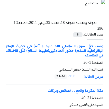
المجلد والعدد:
المجلد 18، العدد 35، يناير 2011، الصفحة 1-
296
عدد المقالات:
8
وصف حجّ رسول الله(صلي الله عليه و آله) في حديث الإمام
الباقر(عليه السلام) حضور الصادقين(عليهما السلام) قلّل الاختلاف
في المناسک
الصفحة
5-20
آيت الله الشيخ جعفر السبحاني
PDF
عرض المقالة
2.14 M
مکة المکرمة والحج . . خصائص وبرکات
الصفحة
21-40
السيدعلي قاضي عسکر