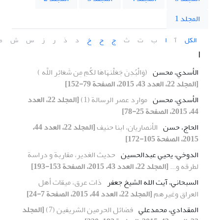
المجلد 1
الكل
آ
ا
ب
ت
ث
ج
ح
خ
د
ذ
ر
ز
س
ش
ص
ا
الأسدي، محسن
(وَالْبُدِنَ جَعَلْنهَاهَا لکُمِ مِن شَعَائِر اللَّه )
[المجلد 22، العدد 43، 2015، الصفحة 79-152]
الأسدي، محسن
موارد عصر الرسالة (1)
[المجلد 22، العدد
44، 2015، الصفحة 25-78]
الحاج، حسن
الأنصاريان، ابنا حنيف
[المجلد 22، العدد 44،
2015، الصفحة 105-172]
الدوخي، يحيي عبدالحسین
حديث الغدير، مقاربة و دراسة
لطرقه و...
[المجلد 22، العدد 43، 2015، الصفحة 153-193]
السبحاني، آيت الله الشيخ جعفر
ذات عرق، ميقات أهل
العراق وغيرهم
[المجلد 22، العدد 44، 2015، الصفحة 7-24]
المقدادي، محمدعلي
فضائل الحرمين الشريفين (7)
[المجلد