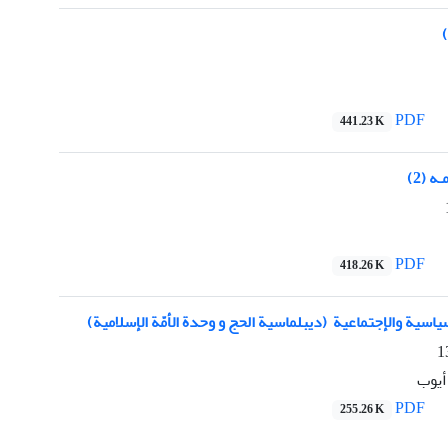
PDF
441.23 K
ه (2)
PDF
418.26 K
سياسیة والإجتماعیة (ديبلماسية الحج و وحدة الأمّة الإسلامية)
أيوب
PDF
255.26 K