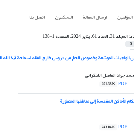
المؤلفين
ارسال المقالة
المحكمون
اتصل بنا
دد:
المجلد 31، العدد 61، يناير 2024، الصفحة 1-138
5
 في الواجبات الموسّعة وخصوص الحجّ من دروس خارج الفقه لسماحة آیة الله ا
محمد جواد الفاضل اللنکراني
PDF
291.38 K
ام الأماكن المقدسة إلی مناطقها المتطورة
PDF
243.04 K